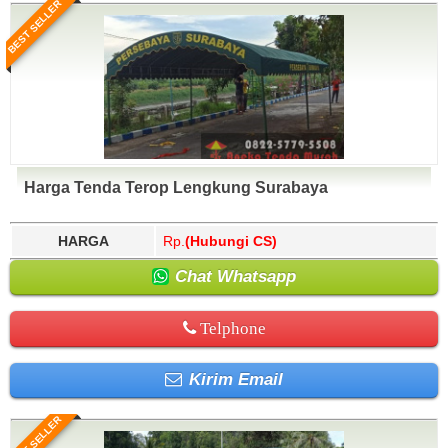
BEST SELLER
Harga Tenda Terop Lengkung Surabaya
HARGA
Rp.
(Hubungi CS)
Chat Whatsapp
Telphone
Kirim Email
BEST SELLER