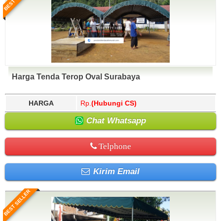
Harga Tenda Terop Oval Surabaya
HARGA
Rp.
(Hubungi CS)
Chat Whatsapp
Telphone
Kirim Email
BEST SELLER