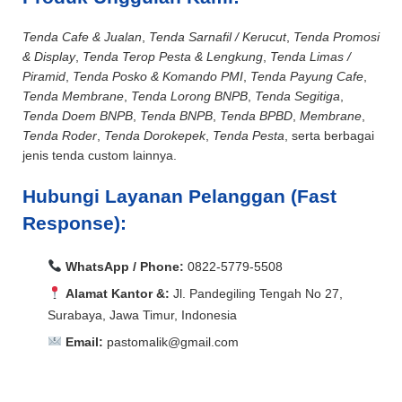
Tenda Cafe & Jualan
,
Tenda Sarnafil / Kerucut
,
Tenda Promosi
& Display
,
Tenda Terop Pesta & Lengkung
,
Tenda Limas /
Piramid
,
Tenda Posko & Komando PMI
,
Tenda Payung Cafe
,
Tenda Membrane
,
Tenda Lorong BNPB
,
Tenda Segitiga
,
Tenda Doem BNPB
,
Tenda BNPB
,
Tenda BPBD
,
Membrane
,
Tenda Roder
,
Tenda Dorokepek
,
Tenda Pesta
, serta berbagai
jenis tenda custom lainnya.
Hubungi Layanan Pelanggan (Fast
Response):
WhatsApp / Phone:
0822-5779-5508
Alamat Kantor &:
Jl. Pandegiling Tengah No 27,
Surabaya, Jawa Timur, Indonesia
Email:
pastomalik@gmail.com
Aceh Barat, Aceh Barat Daya, Aceh Besar, Aceh Jaya,