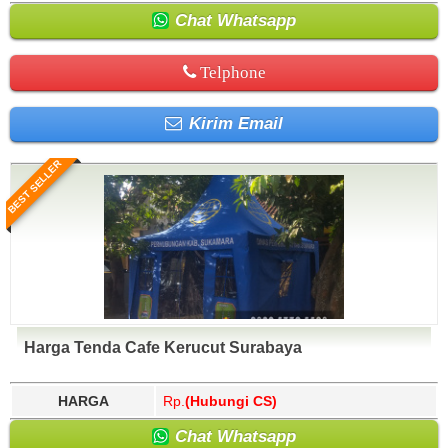
Chat Whatsapp
Telphone
Kirim Email
BEST SELLER
Harga Tenda Cafe Kerucut Surabaya
HARGA
Rp.
(Hubungi CS)
Chat Whatsapp