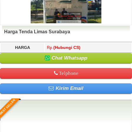
Harga Tenda Limas Surabaya
HARGA
Rp.
(Hubungi CS)
Chat Whatsapp
Telphone
Kirim Email
BEST SELLER