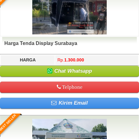
Harga Tenda Display Surabaya
HARGA
Rp.
1.300.000
Chat Whatsapp
Telphone
Kirim Email
BEST SELLER