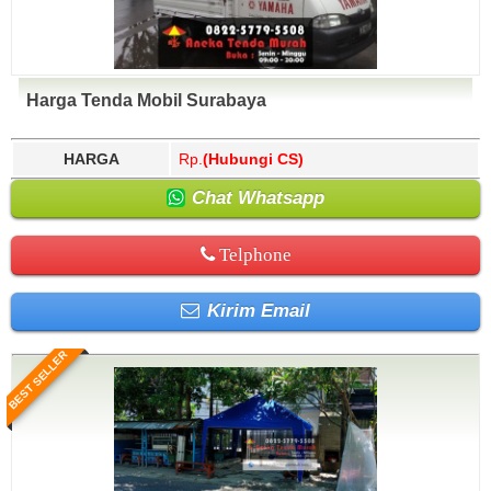
Harga Tenda Mobil Surabaya
HARGA
Rp.
(Hubungi CS)
Chat Whatsapp
Telphone
Kirim Email
BEST SELLER