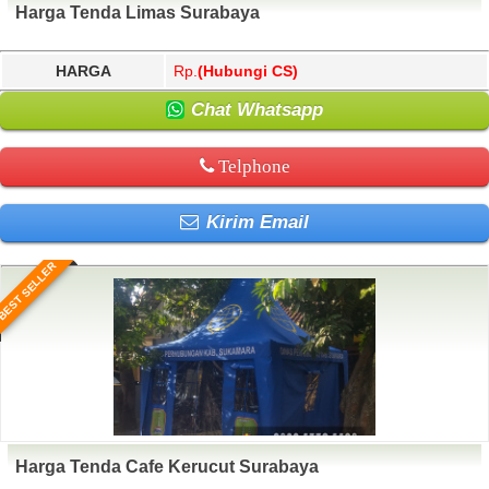
Harga Tenda Limas Surabaya
HARGA
Rp.
(Hubungi CS)
Chat Whatsapp
Telphone
Kirim Email
BEST SELLER
Harga Tenda Cafe Kerucut Surabaya