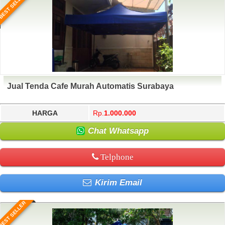
BEST SELLER
Jual Tenda Cafe Murah Automatis Surabaya
HARGA
Rp.
1.000.000
Chat Whatsapp
Telphone
Kirim Email
BEST SELLER