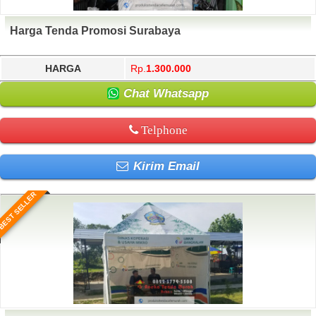
Harga Tenda Promosi Surabaya
HARGA
Rp.
1.300.000
Chat Whatsapp
Telphone
Kirim Email
BEST SELLER