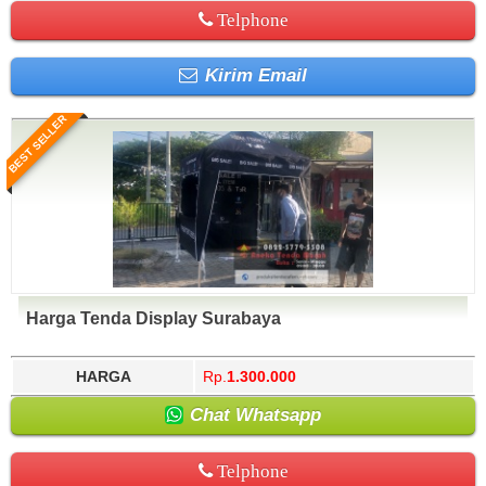
Telphone
Kirim Email
BEST SELLER
Harga Tenda Display Surabaya
HARGA
Rp.
1.300.000
Chat Whatsapp
Telphone