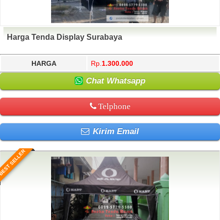
Harga Tenda Display Surabaya
HARGA
Rp.
1.300.000
Chat Whatsapp
Telphone
Kirim Email
BEST SELLER