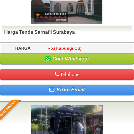
Harga Tenda Sarnafil Surabaya
HARGA
Rp.
(Hubungi CS)
Chat Whatsapp
Telphone
Kirim Email
BEST SELLER