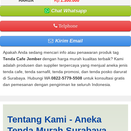
HARGA
Rp.
1.300.000
Chat Whatsapp
Telphone
Kirim Email
Apakah Anda sedang mencari info atau penawaran produk tag
Tenda Cafe Jember
dengan harga murah kualitas terbaik? Kami
adalah produsen dan supplier terpercaya yang menjual aneka jenis
tenda cafe, tenda sarnafil, tenda promosi, dan tenda posko darurat
di Surabaya. Hubungi WA
0822-5779-5508
untuk konsultasi gratis
dan pemesanan dengan pengiriman ke seluruh Indonesia.
Tenda Cafe Jember |
Tentang Kami - Aneka
PRODUKSI ANEKA TENDA
Tenda Murah Surabaya