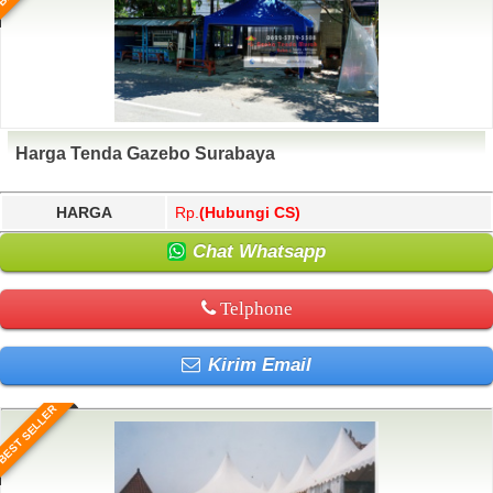
Harga Tenda Gazebo Surabaya
HARGA
Rp.
(Hubungi CS)
Chat Whatsapp
Telphone
Kirim Email
BEST SELLER