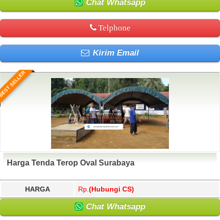
Chat Whatsapp
Telphone
Kirim Email
BEST SELLER
Harga Tenda Terop Oval Surabaya
HARGA
Rp.
(Hubungi CS)
Chat Whatsapp