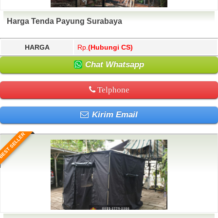
Harga Tenda Payung Surabaya
HARGA
Rp.
(Hubungi CS)
Chat Whatsapp
Telphone
Kirim Email
BEST SELLER