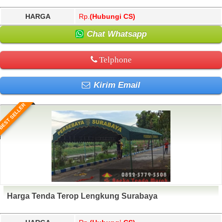
HARGA
Rp.
(Hubungi CS)
Chat Whatsapp
Telphone
Kirim Email
BEST SELLER
Harga Tenda Terop Lengkung Surabaya