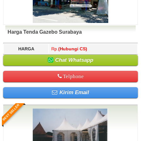
Harga Tenda Gazebo Surabaya
HARGA
Rp.
(Hubungi CS)
Chat Whatsapp
Telphone
Kirim Email
BEST SELLER