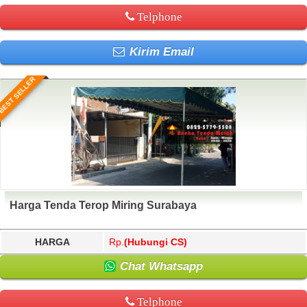
Telphone
Kirim Email
BEST SELLER
Harga Tenda Terop Miring Surabaya
HARGA
Rp.
(Hubungi CS)
Chat Whatsapp
Telphone