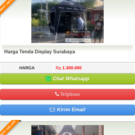
BEST SELLER
Harga Tenda Display Surabaya
HARGA
Rp.
1.300.000
Chat Whatsapp
Telphone
Kirim Email
BEST SELLER