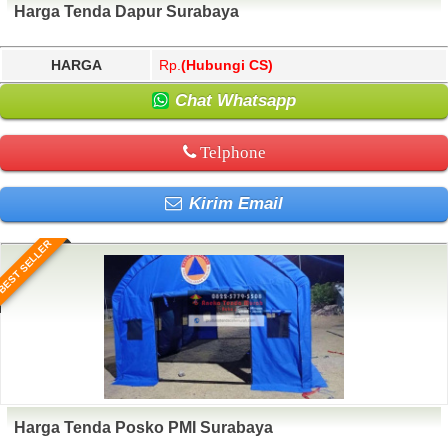
Harga Tenda Dapur Surabaya
HARGA
Rp.
(Hubungi CS)
Chat Whatsapp
Telphone
Kirim Email
BEST SELLER
Harga Tenda Posko PMI Surabaya