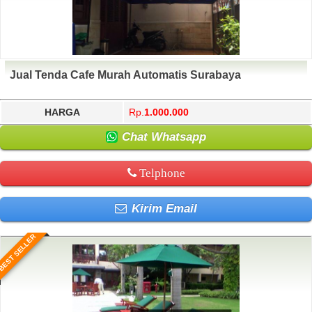
Jual Tenda Cafe Murah Automatis Surabaya
HARGA
Rp.
1.000.000
Chat Whatsapp
Telphone
Kirim Email
BEST SELLER