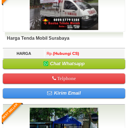
Harga Tenda Mobil Surabaya
HARGA
Rp.
(Hubungi CS)
Chat Whatsapp
Telphone
Kirim Email
BEST SELLER