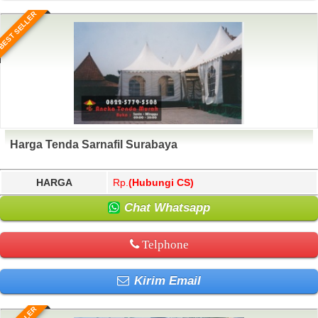
BEST SELLER
Harga Tenda Sarnafil Surabaya
HARGA
Rp.
(Hubungi CS)
Chat Whatsapp
Telphone
Kirim Email