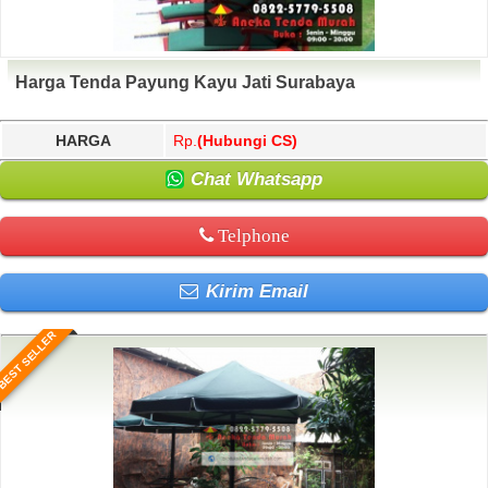
Harga Tenda Payung Kayu Jati Surabaya
HARGA
Rp.
(Hubungi CS)
Chat Whatsapp
Telphone
Kirim Email
BEST SELLER