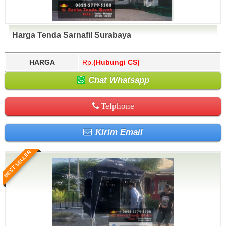
Harga Tenda Sarnafil Surabaya
HARGA
Rp.
(Hubungi CS)
Chat Whatsapp
Telphone
Kirim Email
BEST SELLER