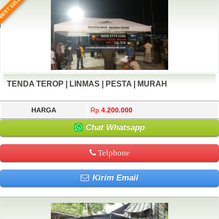
BEST SELLER
TENDA TEROP | LINMAS | PESTA | MURAH
HARGA
Rp.
4.200.000
Chat Whatsapp
Telphone
Kirim Email