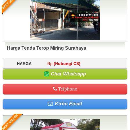
BEST SELLER
Harga Tenda Terop Miring Surabaya
HARGA
Rp.
(Hubungi CS)
Chat Whatsapp
Telphone
Kirim Email
BEST SELLER