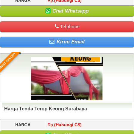
HARGA
Rp.
(Hubungi CS)
Chat Whatsapp
Telphone
Kirim Email
BEST SELLER
Harga Tenda Terop Keong Surabaya
HARGA
Rp.
(Hubungi CS)