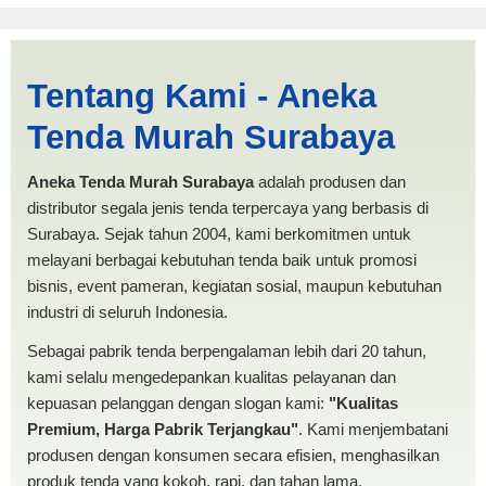
Cari Tenda Limas Bogor |
Tentang Kami - Aneka
PRODUKSI ANEKA TENDA
Tenda Murah Surabaya
MURAH
Aneka Tenda Murah Surabaya
adalah produsen dan
distributor segala jenis tenda terpercaya yang berbasis di
Surabaya. Sejak tahun 2004, kami berkomitmen untuk
melayani berbagai kebutuhan tenda baik untuk promosi
bisnis, event pameran, kegiatan sosial, maupun kebutuhan
industri di seluruh Indonesia.
Sebagai pabrik tenda berpengalaman lebih dari 20 tahun,
kami selalu mengedepankan kualitas pelayanan dan
kepuasan pelanggan dengan slogan kami:
"Kualitas
Premium, Harga Pabrik Terjangkau"
. Kami menjembatani
produsen dengan konsumen secara efisien, menghasilkan
produk tenda yang kokoh, rapi, dan tahan lama.