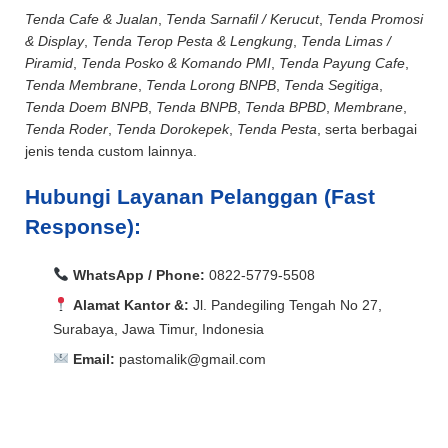
Tenda Cafe & Jualan
,
Tenda Sarnafil / Kerucut
,
Tenda Promosi
& Display
,
Tenda Terop Pesta & Lengkung
,
Tenda Limas /
Piramid
,
Tenda Posko & Komando PMI
,
Tenda Payung Cafe
,
Tenda Membrane
,
Tenda Lorong BNPB
,
Tenda Segitiga
,
Tenda Doem BNPB
,
Tenda BNPB
,
Tenda BPBD
,
Membrane
,
Tenda Roder
,
Tenda Dorokepek
,
Tenda Pesta
, serta berbagai
jenis tenda custom lainnya.
Hubungi Layanan Pelanggan (Fast
Response):
WhatsApp / Phone:
0822-5779-5508
Alamat Kantor &:
Jl. Pandegiling Tengah No 27,
Surabaya, Jawa Timur, Indonesia
Email:
pastomalik@gmail.com
Aceh Barat, Aceh Barat Daya, Aceh Besar, Aceh Jaya,
Aceh Selatan, Aceh Singkil, Aceh Tamiang, Aceh
Aceh Barat, Aceh Barat Daya, Aceh Besar, Aceh Jaya,