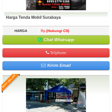
Harga Tenda Mobil Surabaya
HARGA
Rp.
(Hubungi CS)
Chat Whatsapp
Telphone
Kirim Email
BEST SELLER