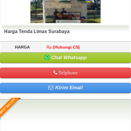
Harga Tenda Limas Surabaya
HARGA
Rp.
(Hubungi CS)
Chat Whatsapp
Telphone
Kirim Email
BEST SELLER