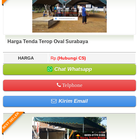
Harga Tenda Terop Oval Surabaya
HARGA
Rp.
(Hubungi CS)
Chat Whatsapp
Telphone
Kirim Email
BEST SELLER