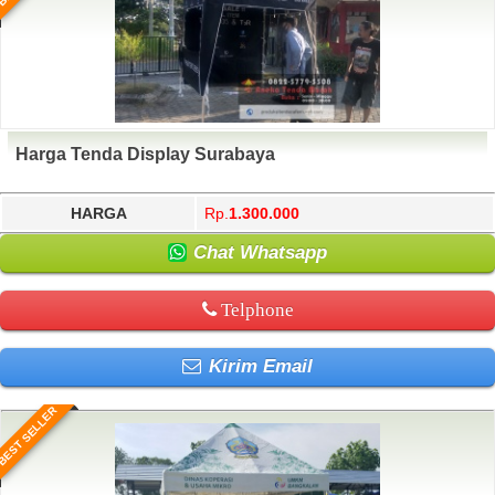
Harga Tenda Display Surabaya
HARGA
Rp.
1.300.000
Chat Whatsapp
Telphone
Kirim Email
BEST SELLER