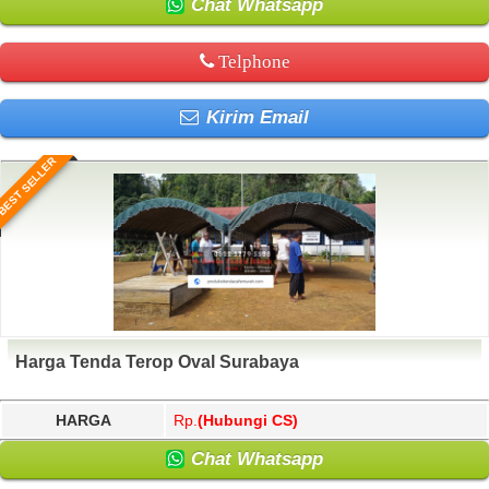
Chat Whatsapp
Telphone
Kirim Email
BEST SELLER
Harga Tenda Terop Oval Surabaya
HARGA
Rp.
(Hubungi CS)
Chat Whatsapp