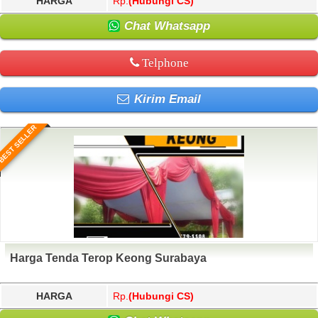
HARGA
Rp.
(Hubungi CS)
Chat Whatsapp
Telphone
Kirim Email
BEST SELLER
Harga Tenda Terop Keong Surabaya
HARGA
Rp.
(Hubungi CS)