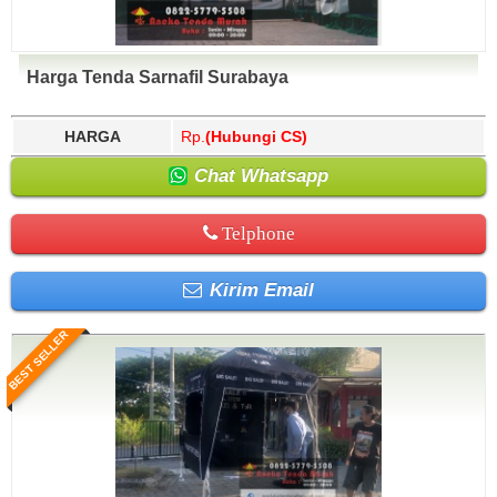
Harga Tenda Sarnafil Surabaya
HARGA
Rp.
(Hubungi CS)
Chat Whatsapp
Telphone
Kirim Email
BEST SELLER