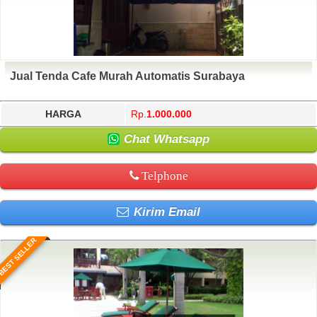
Jual Tenda Cafe Murah Automatis Surabaya
HARGA
Rp.
1.000.000
Chat Whatsapp
Telphone
Kirim Email
BEST SELLER