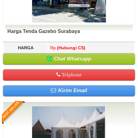
Harga Tenda Gazebo Surabaya
HARGA
Rp.
(Hubungi CS)
Chat Whatsapp
Telphone
Kirim Email
BEST SELLER