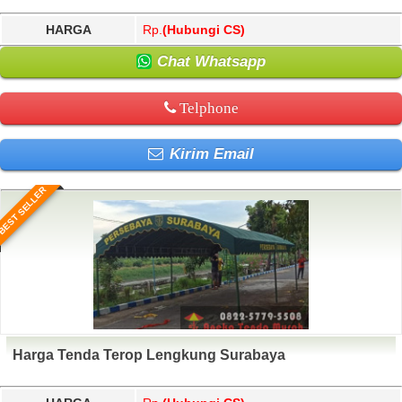
HARGA
Rp.
(Hubungi CS)
Chat Whatsapp
Telphone
Kirim Email
BEST SELLER
Harga Tenda Terop Lengkung Surabaya