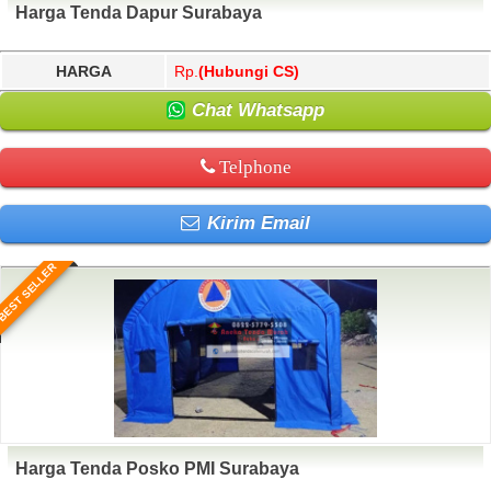
Harga Tenda Dapur Surabaya
HARGA
Rp.
(Hubungi CS)
Chat Whatsapp
Telphone
Kirim Email
BEST SELLER
Harga Tenda Posko PMI Surabaya