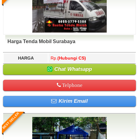
Harga Tenda Mobil Surabaya
HARGA
Rp.
(Hubungi CS)
Chat Whatsapp
Telphone
Kirim Email
BEST SELLER