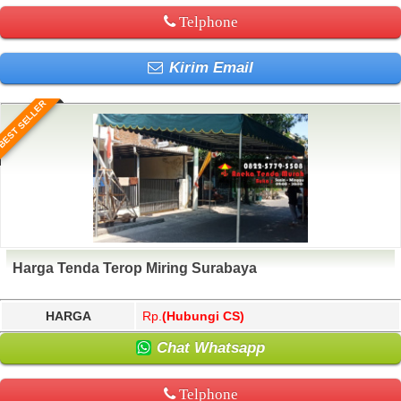
Telphone
Kirim Email
BEST SELLER
Harga Tenda Terop Miring Surabaya
HARGA
Rp.
(Hubungi CS)
Chat Whatsapp
Telphone