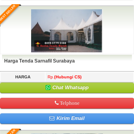
BEST SELLER
Harga Tenda Sarnafil Surabaya
HARGA
Rp.
(Hubungi CS)
Chat Whatsapp
Telphone
Kirim Email