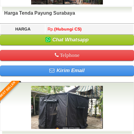
Harga Tenda Payung Surabaya
HARGA
Rp.
(Hubungi CS)
Chat Whatsapp
Telphone
Kirim Email
BEST SELLER