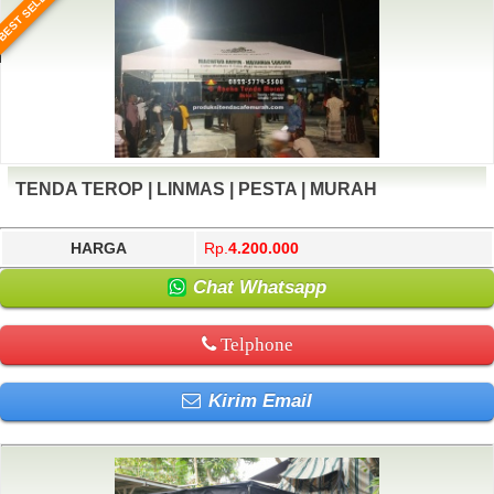
BEST SELLER
TENDA TEROP | LINMAS | PESTA | MURAH
HARGA
Rp.
4.200.000
Chat Whatsapp
Telphone
Kirim Email