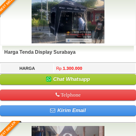
BEST SELLER
Harga Tenda Display Surabaya
HARGA
Rp.
1.300.000
Chat Whatsapp
Telphone
Kirim Email
BEST SELLER