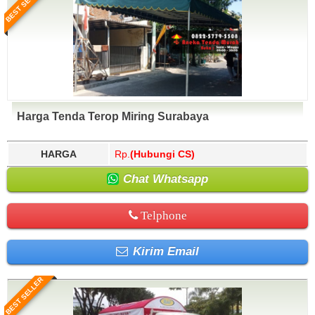
BEST SELLER
Harga Tenda Terop Miring Surabaya
HARGA
Rp.
(Hubungi CS)
Chat Whatsapp
Telphone
Kirim Email
BEST SELLER