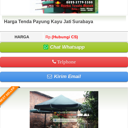
Harga Tenda Payung Kayu Jati Surabaya
HARGA
Rp.
(Hubungi CS)
Chat Whatsapp
Telphone
Kirim Email
BEST SELLER