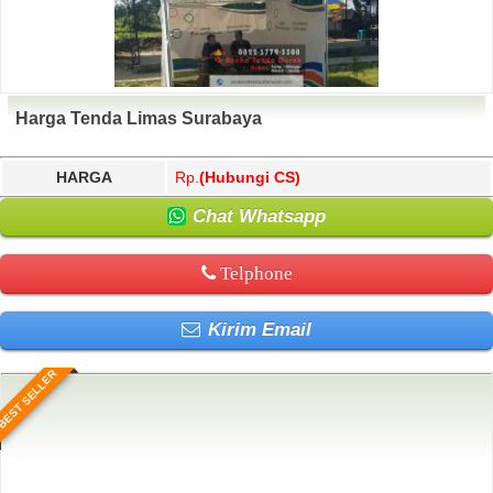
Harga Tenda Limas Surabaya
HARGA
Rp.
(Hubungi CS)
Chat Whatsapp
Telphone
Kirim Email
BEST SELLER