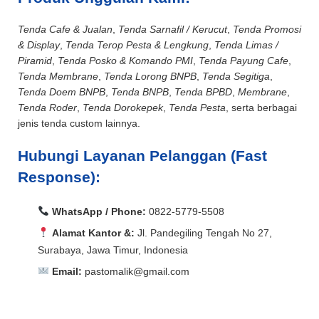
Tenda Cafe & Jualan
,
Tenda Sarnafil / Kerucut
,
Tenda Promosi
& Display
,
Tenda Terop Pesta & Lengkung
,
Tenda Limas /
Piramid
,
Tenda Posko & Komando PMI
,
Tenda Payung Cafe
,
Tenda Membrane
,
Tenda Lorong BNPB
,
Tenda Segitiga
,
Tenda Doem BNPB
,
Tenda BNPB
,
Tenda BPBD
,
Membrane
,
Tenda Roder
,
Tenda Dorokepek
,
Tenda Pesta
, serta berbagai
jenis tenda custom lainnya.
Hubungi Layanan Pelanggan (Fast
Response):
WhatsApp / Phone:
0822-5779-5508
Alamat Kantor &:
Jl. Pandegiling Tengah No 27,
Surabaya, Jawa Timur, Indonesia
Email:
pastomalik@gmail.com
Aceh Barat, Aceh Barat Daya, Aceh Besar, Aceh Jaya,