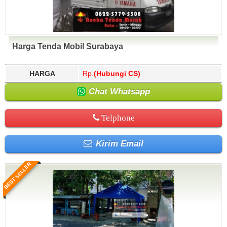
Harga Tenda Mobil Surabaya
HARGA
Rp.
(Hubungi CS)
Chat Whatsapp
Telphone
Kirim Email
BEST SELLER