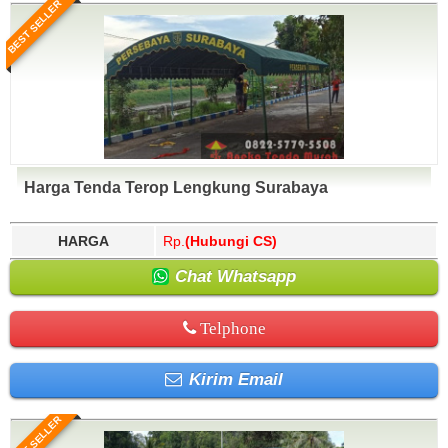
BEST SELLER
Harga Tenda Terop Lengkung Surabaya
HARGA
Rp.
(Hubungi CS)
Chat Whatsapp
Telphone
Kirim Email
BEST SELLER