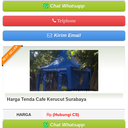
Chat Whatsapp
Telphone
Kirim Email
BEST SELLER
Harga Tenda Cafe Kerucut Surabaya
HARGA
Rp.
(Hubungi CS)
Chat Whatsapp