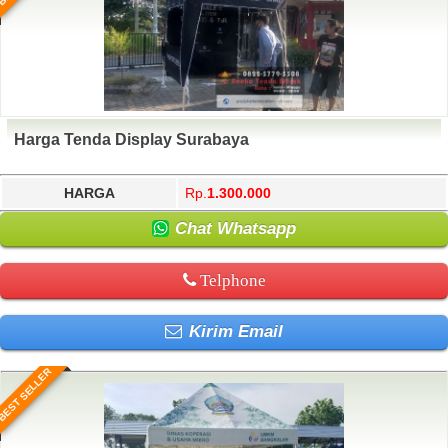
Harga Tenda Display Surabaya
HARGA
Rp.
1.300.000
Chat Whatsapp
Telphone
Kirim Email
BEST SELLER