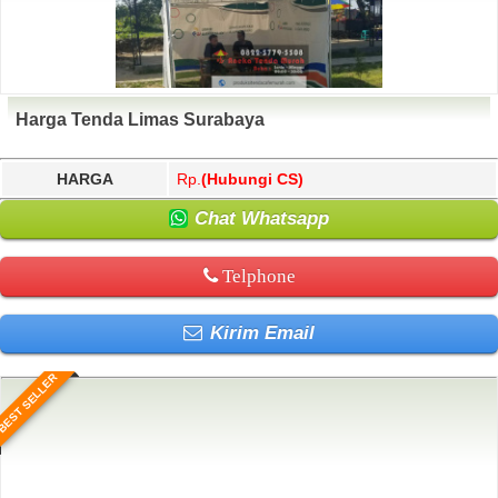
Harga Tenda Limas Surabaya
HARGA
Rp.
(Hubungi CS)
Chat Whatsapp
Telphone
Kirim Email
BEST SELLER