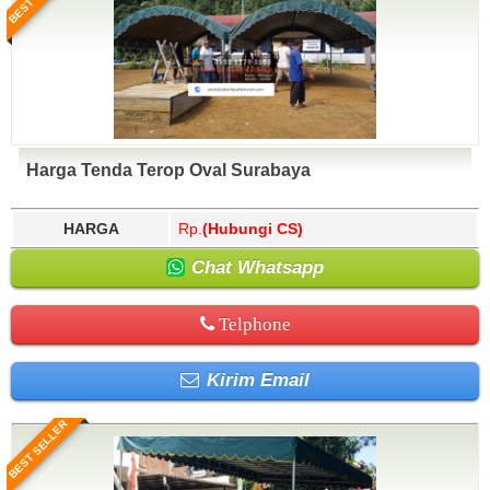
Harga Tenda Terop Oval Surabaya
HARGA
Rp.
(Hubungi CS)
Chat Whatsapp
Telphone
Kirim Email
BEST SELLER