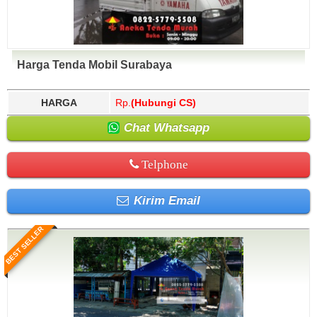
Harga Tenda Mobil Surabaya
HARGA
Rp.
(Hubungi CS)
Chat Whatsapp
Telphone
Kirim Email
BEST SELLER