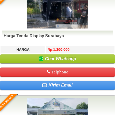
Harga Tenda Display Surabaya
HARGA
Rp.
1.300.000
Chat Whatsapp
Telphone
Kirim Email
BEST SELLER