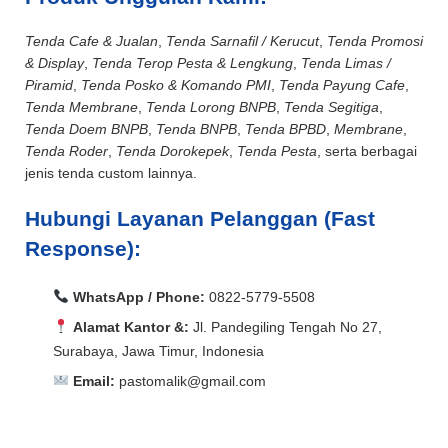
Tenda Cafe & Jualan
,
Tenda Sarnafil / Kerucut
,
Tenda Promosi
& Display
,
Tenda Terop Pesta & Lengkung
,
Tenda Limas /
Piramid
,
Tenda Posko & Komando PMI
,
Tenda Payung Cafe
,
Tenda Membrane
,
Tenda Lorong BNPB
,
Tenda Segitiga
,
Tenda Doem BNPB
,
Tenda BNPB
,
Tenda BPBD
,
Membrane
,
Tenda Roder
,
Tenda Dorokepek
,
Tenda Pesta
, serta berbagai
jenis tenda custom lainnya.
Hubungi Layanan Pelanggan (Fast
Response):
WhatsApp / Phone:
0822-5779-5508
Alamat Kantor &:
Jl. Pandegiling Tengah No 27,
Surabaya, Jawa Timur, Indonesia
Email:
pastomalik@gmail.com
Aceh Barat, Aceh Barat Daya, Aceh Besar, Aceh Jaya,