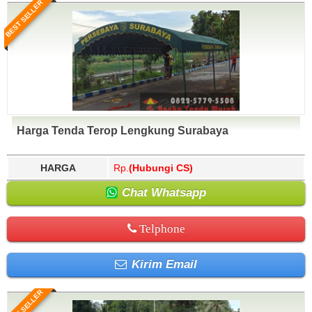
BEST SELLER
Harga Tenda Terop Lengkung Surabaya
HARGA
Rp.
(Hubungi CS)
Chat Whatsapp
Telphone
Kirim Email
BEST SELLER