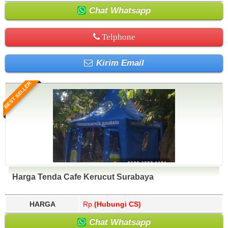
Chat Whatsapp
Telphone
Kirim Email
BEST SELLER
Harga Tenda Cafe Kerucut Surabaya
HARGA
Rp.
(Hubungi CS)
Chat Whatsapp