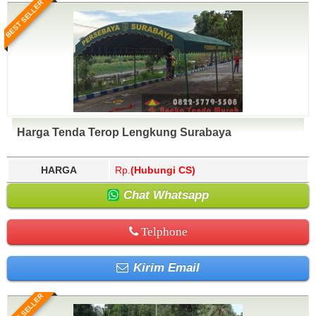
BEST SELLER
Harga Tenda Terop Lengkung Surabaya
HARGA
Rp.
(Hubungi CS)
Chat Whatsapp
Telphone
Kirim Email
BEST SELLER