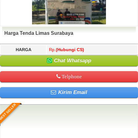
Harga Tenda Limas Surabaya
HARGA
Rp.
(Hubungi CS)
Chat Whatsapp
Telphone
Kirim Email
BEST SELLER