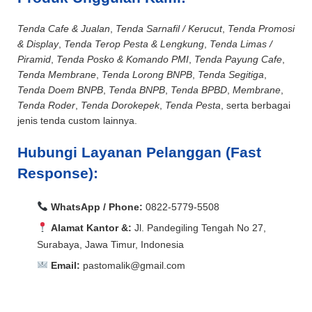
Tenda Cafe & Jualan
,
Tenda Sarnafil / Kerucut
,
Tenda Promosi
& Display
,
Tenda Terop Pesta & Lengkung
,
Tenda Limas /
Piramid
,
Tenda Posko & Komando PMI
,
Tenda Payung Cafe
,
Tenda Membrane
,
Tenda Lorong BNPB
,
Tenda Segitiga
,
Tenda Doem BNPB
,
Tenda BNPB
,
Tenda BPBD
,
Membrane
,
Tenda Roder
,
Tenda Dorokepek
,
Tenda Pesta
, serta berbagai
jenis tenda custom lainnya.
Hubungi Layanan Pelanggan (Fast
Response):
WhatsApp / Phone:
0822-5779-5508
Alamat Kantor &:
Jl. Pandegiling Tengah No 27,
Surabaya, Jawa Timur, Indonesia
Email:
pastomalik@gmail.com
Aceh Barat, Aceh Barat Daya, Aceh Besar, Aceh Jaya,