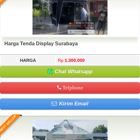
Harga Tenda Display Surabaya
HARGA
Rp.
1.300.000
Chat Whatsapp
Telphone
Kirim Email
BEST SELLER