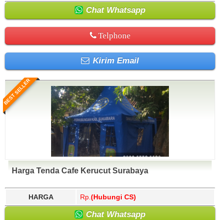
Chat Whatsapp
Telphone
Kirim Email
BEST SELLER
Harga Tenda Cafe Kerucut Surabaya
HARGA
Rp.
(Hubungi CS)
Chat Whatsapp