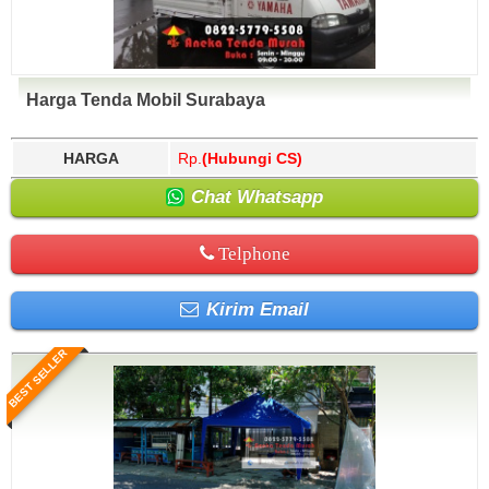
Harga Tenda Mobil Surabaya
HARGA
Rp.
(Hubungi CS)
Chat Whatsapp
Telphone
Kirim Email
BEST SELLER