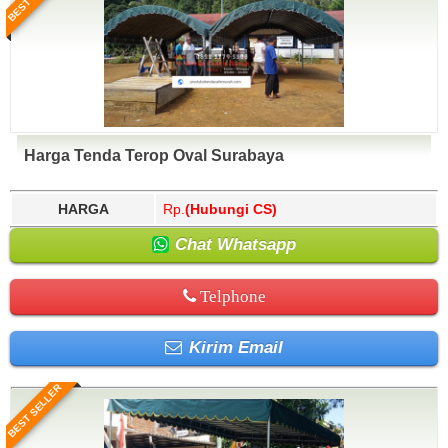
Harga Tenda Terop Oval Surabaya
HARGA
Rp.
(Hubungi CS)
Chat Whatsapp
Telphone
Kirim Email
BEST SELLER