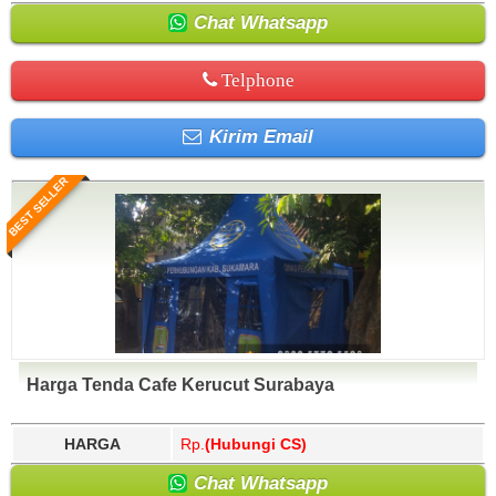
Chat Whatsapp
Telphone
Kirim Email
BEST SELLER
Harga Tenda Cafe Kerucut Surabaya
HARGA
Rp.
(Hubungi CS)
Chat Whatsapp