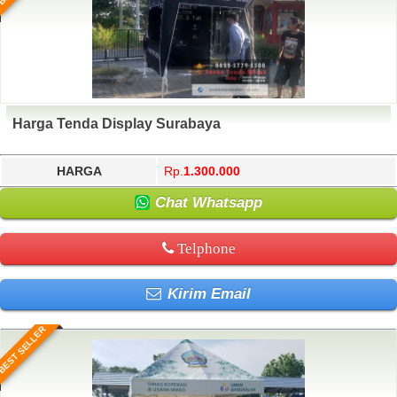
Harga Tenda Display Surabaya
HARGA
Rp.
1.300.000
Chat Whatsapp
Telphone
Kirim Email
BEST SELLER