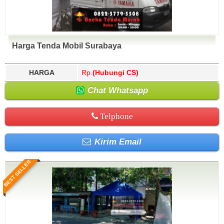
Harga Tenda Mobil Surabaya
HARGA
Rp.
(Hubungi CS)
Chat Whatsapp
Telphone
Kirim Email
BEST SELLER