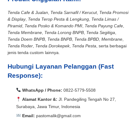
Tenda Cafe & Jualan
,
Tenda Sarnafil / Kerucut
,
Tenda Promosi
& Display
,
Tenda Terop Pesta & Lengkung
,
Tenda Limas /
Piramid
,
Tenda Posko & Komando PMI
,
Tenda Payung Cafe
,
Tenda Membrane
,
Tenda Lorong BNPB
,
Tenda Segitiga
,
Tenda Doem BNPB
,
Tenda BNPB
,
Tenda BPBD
,
Membrane
,
Tenda Roder
,
Tenda Dorokepek
,
Tenda Pesta
, serta berbagai
jenis tenda custom lainnya.
Hubungi Layanan Pelanggan (Fast
Response):
WhatsApp / Phone:
0822-5779-5508
Alamat Kantor &:
Jl. Pandegiling Tengah No 27,
Surabaya, Jawa Timur, Indonesia
Email:
pastomalik@gmail.com
Aceh Barat, Aceh Barat Daya, Aceh Besar, Aceh Jaya,