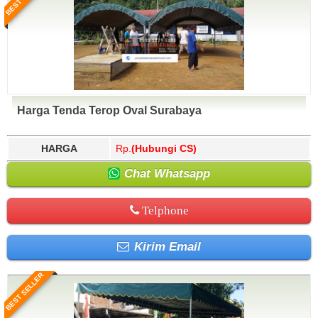
Harga Tenda Terop Oval Surabaya
HARGA
Rp.
(Hubungi CS)
Chat Whatsapp
Telphone
Kirim Email
BEST SELLER