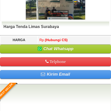
Harga Tenda Limas Surabaya
HARGA
Rp.
(Hubungi CS)
Chat Whatsapp
Telphone
Kirim Email
BEST SELLER