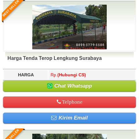
BEST SELLER
Harga Tenda Terop Lengkung Surabaya
HARGA
Rp.
(Hubungi CS)
Chat Whatsapp
Telphone
Kirim Email
BEST SELLER