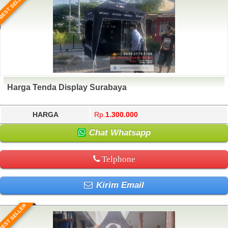
BEST SELLER
Harga Tenda Display Surabaya
HARGA
Rp.
1.300.000
Chat Whatsapp
Telphone
Kirim Email
BEST SELLER