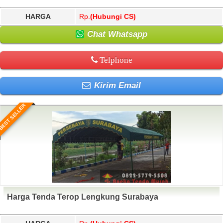
HARGA
Rp.
(Hubungi CS)
Chat Whatsapp
Telphone
Kirim Email
BEST SELLER
Harga Tenda Terop Lengkung Surabaya