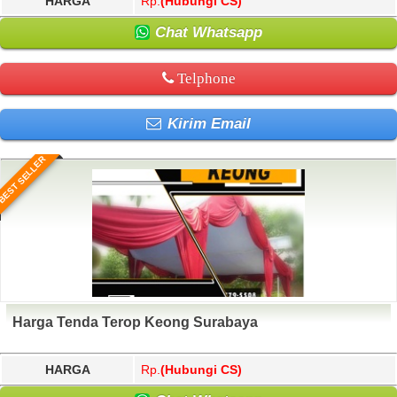
HARGA
Rp.
(Hubungi CS)
Chat Whatsapp
Telphone
Kirim Email
BEST SELLER
Harga Tenda Terop Keong Surabaya
HARGA
Rp.
(Hubungi CS)