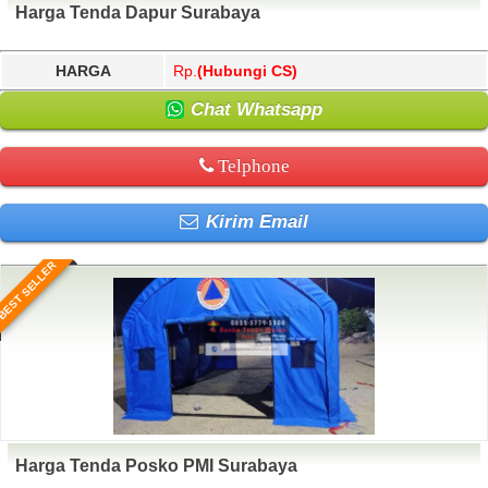
Harga Tenda Dapur Surabaya
HARGA
Rp.
(Hubungi CS)
Chat Whatsapp
Telphone
Kirim Email
BEST SELLER
Harga Tenda Posko PMI Surabaya