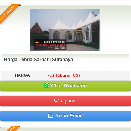
BEST SELLER
Harga Tenda Sarnafil Surabaya
HARGA
Rp.
(Hubungi CS)
Chat Whatsapp
Telphone
Kirim Email