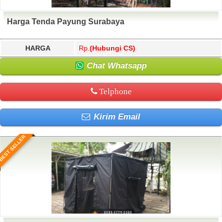
Harga Tenda Payung Surabaya
HARGA
Rp.
(Hubungi CS)
Chat Whatsapp
Telphone
Kirim Email
BEST SELLER