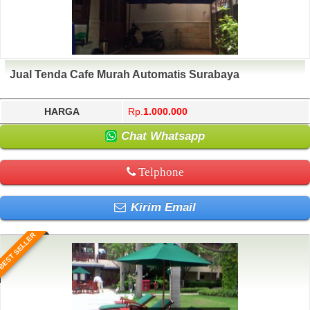
Jual Tenda Cafe Murah Automatis Surabaya
HARGA
Rp.
1.000.000
Chat Whatsapp
Telphone
Kirim Email
BEST SELLER