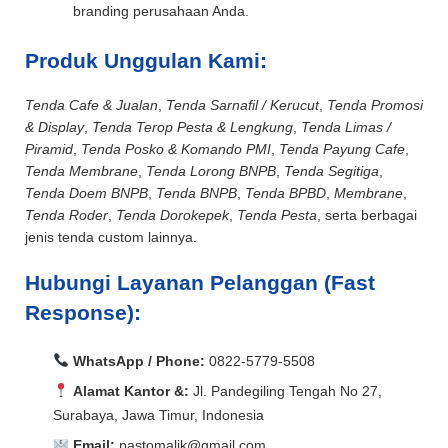
branding perusahaan Anda.
Produk Unggulan Kami:
Tenda Cafe & Jualan
,
Tenda Sarnafil / Kerucut
,
Tenda Promosi
& Display
,
Tenda Terop Pesta & Lengkung
,
Tenda Limas /
Piramid
,
Tenda Posko & Komando PMI
,
Tenda Payung Cafe
,
Tenda Membrane
,
Tenda Lorong BNPB
,
Tenda Segitiga
,
Tenda Doem BNPB
,
Tenda BNPB
,
Tenda BPBD
,
Membrane
,
Tenda Roder
,
Tenda Dorokepek
,
Tenda Pesta
, serta berbagai
jenis tenda custom lainnya.
Hubungi Layanan Pelanggan (Fast
Response):
WhatsApp / Phone:
0822-5779-5508
Alamat Kantor &:
Jl. Pandegiling Tengah No 27,
Surabaya, Jawa Timur, Indonesia
Email:
pastomalik@gmail.com