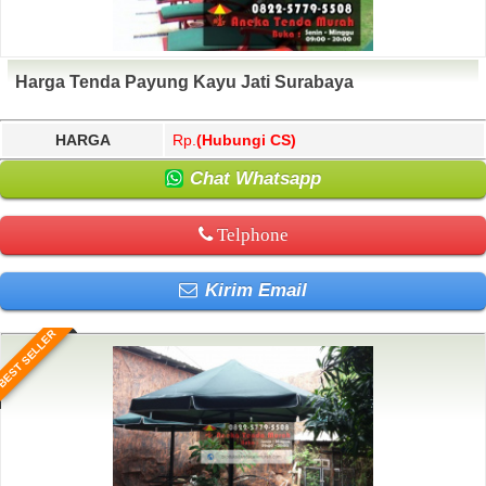
Harga Tenda Payung Kayu Jati Surabaya
HARGA
Rp.
(Hubungi CS)
Chat Whatsapp
Telphone
Kirim Email
BEST SELLER