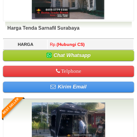
Harga Tenda Sarnafil Surabaya
HARGA
Rp.
(Hubungi CS)
Chat Whatsapp
Telphone
Kirim Email
BEST SELLER