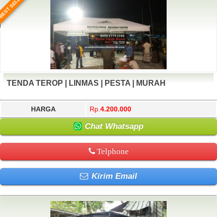
BEST SELLER
TENDA TEROP | LINMAS | PESTA | MURAH
HARGA
Rp.
4.200.000
Chat Whatsapp
Telphone
Kirim Email