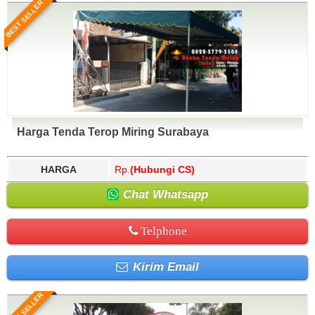
BEST SELLER
Harga Tenda Terop Miring Surabaya
HARGA
Rp.
(Hubungi CS)
Chat Whatsapp
Telphone
Kirim Email
BEST SELLER