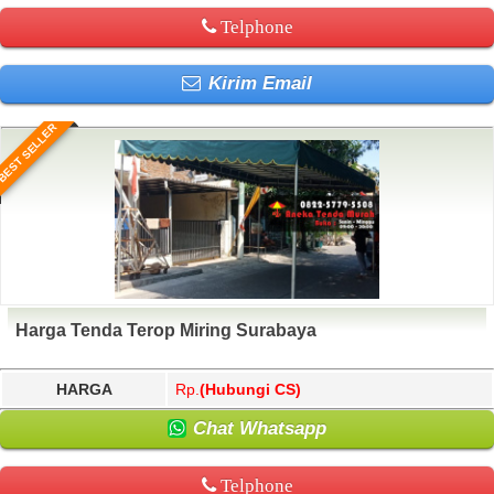
Telphone
Kirim Email
BEST SELLER
Harga Tenda Terop Miring Surabaya
HARGA
Rp.
(Hubungi CS)
Chat Whatsapp
Telphone