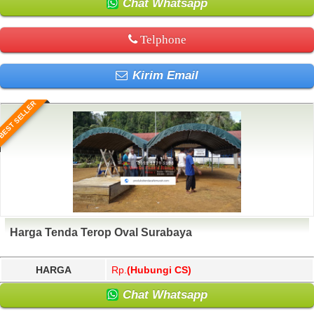
Chat Whatsapp
Telphone
Kirim Email
BEST SELLER
Harga Tenda Terop Oval Surabaya
HARGA
Rp.
(Hubungi CS)
Chat Whatsapp