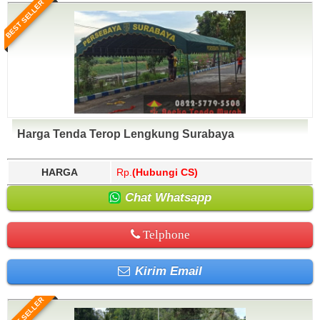
BEST SELLER
Harga Tenda Terop Lengkung Surabaya
HARGA
Rp.
(Hubungi CS)
Chat Whatsapp
Telphone
Kirim Email
BEST SELLER