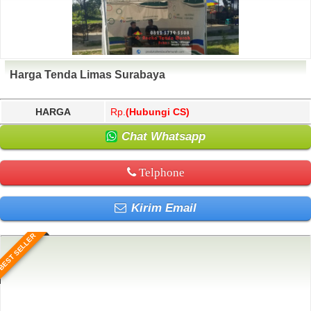
Harga Tenda Limas Surabaya
HARGA
Rp.
(Hubungi CS)
Chat Whatsapp
Telphone
Kirim Email
BEST SELLER