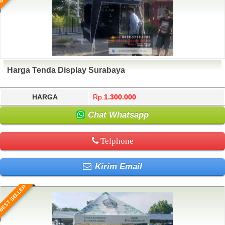
Harga Tenda Display Surabaya
HARGA
Rp.
1.300.000
Chat Whatsapp
Telphone
Kirim Email
BEST SELLER