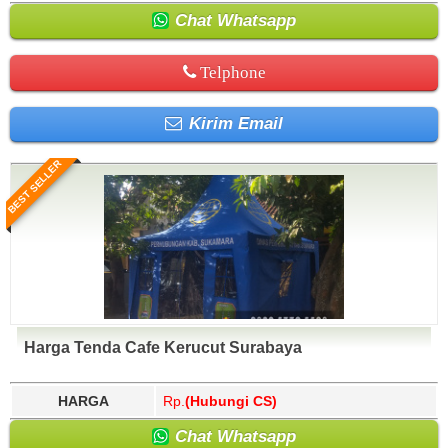
Chat Whatsapp
Telphone
Kirim Email
BEST SELLER
Harga Tenda Cafe Kerucut Surabaya
HARGA
Rp.
(Hubungi CS)
Chat Whatsapp