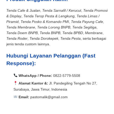
Tenda Cafe & Jualan
,
Tenda Sarnafil / Kerucut
,
Tenda Promosi
& Display
,
Tenda Terop Pesta & Lengkung
,
Tenda Limas /
Piramid
,
Tenda Posko & Komando PMI
,
Tenda Payung Cafe
,
Tenda Membrane
,
Tenda Lorong BNPB
,
Tenda Segitiga
,
Tenda Doem BNPB
,
Tenda BNPB
,
Tenda BPBD
,
Membrane
,
Tenda Roder
,
Tenda Dorokepek
,
Tenda Pesta
, serta berbagai
jenis tenda custom lainnya.
Hubungi Layanan Pelanggan (Fast
Response):
WhatsApp / Phone:
0822-5779-5508
Alamat Kantor &:
Jl. Pandegiling Tengah No 27,
Surabaya, Jawa Timur, Indonesia
Email:
pastomalik@gmail.com
Aceh Barat, Aceh Barat Daya, Aceh Besar, Aceh Jaya,