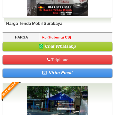
Harga Tenda Mobil Surabaya
HARGA
Rp.
(Hubungi CS)
Chat Whatsapp
Telphone
Kirim Email
BEST SELLER