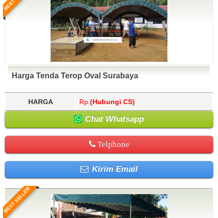
Harga Tenda Terop Oval Surabaya
HARGA
Rp.
(Hubungi CS)
Chat Whatsapp
Telphone
Kirim Email
BEST SELLER