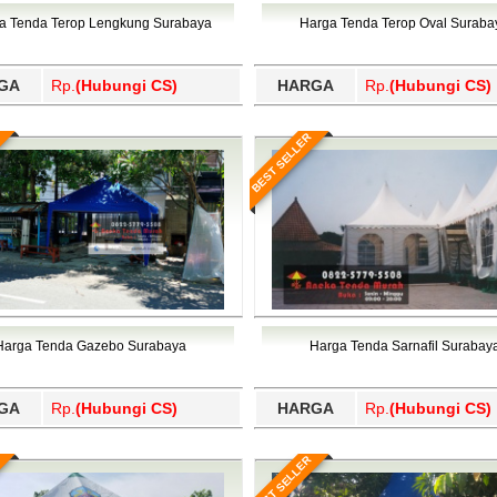
Wajo, Wakatobi, Waropen, Way Kanan, Wonogiri, Wonosobo, Y
a Tenda Terop Lengkung Surabaya
Harga Tenda Terop Oval Suraba
GA
Rp.
(Hubungi CS)
HARGA
Rp.
(Hubungi CS)
BEST SELLER
Harga Tenda Gazebo Surabaya
Harga Tenda Sarnafil Surabay
GA
Rp.
(Hubungi CS)
HARGA
Rp.
(Hubungi CS)
BEST SELLER