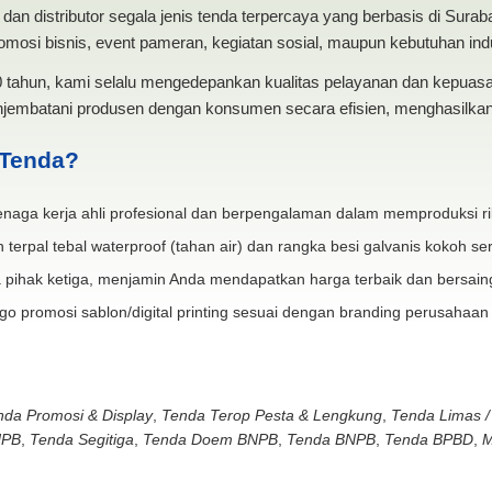
dan distributor segala jenis tenda terpercaya yang berbasis di Sura
mosi bisnis, event pameran, kegiatan sosial, maupun kebutuhan indus
20 tahun, kami selalu mengedepankan kualitas pelayanan dan kepua
jembatani produsen dengan konsumen secara efisien, menghasilkan 
 Tenda?
naga kerja ahli profesional dan berpengalaman dalam memproduksi ri
 terpal tebal waterproof (tahan air) dan rangka besi galvanis kokoh ser
 pihak ketiga, menjamin Anda mendapatkan harga terbaik dan bersain
go promosi sablon/digital printing sesuai dengan branding perusahaan
nda Promosi & Display
,
Tenda Terop Pesta & Lengkung
,
Tenda Limas /
NPB
,
Tenda Segitiga
,
Tenda Doem BNPB
,
Tenda BNPB
,
Tenda BPBD
,
M