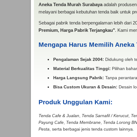
Aneka Tenda Murah Surabaya
adalah produsen 
melayani berbagai kebutuhan tenda baik untuk pro
Sebagai pabrik tenda berpengalaman lebih dari 
Premium, Harga Pabrik Terjangkau"
. Kami men
Mengapa Harus Memilih Aneka
Pengalaman Sejak 2004:
Didukung oleh te
Material Berkualitas Tinggi:
Pilihan bahan
Harga Langsung Pabrik:
Tanpa perantara
Bisa Custom Ukuran & Desain:
Desain lo
Produk Unggulan Kami:
Tenda Cafe & Jualan
,
Tenda Sarnafil / Kerucut
,
Te
Payung Cafe
,
Tenda Membrane
,
Tenda Lorong B
Pesta
, serta berbagai jenis tenda custom lainnya.