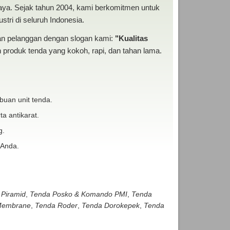
baya. Sejak tahun 2004, kami berkomitmen untuk
tri di seluruh Indonesia.
san pelanggan dengan slogan kami:
"Kualitas
produk tenda yang kokoh, rapi, dan tahan lama.
buan unit tenda.
ta antikarat.
g.
 Anda.
 Piramid
,
Tenda Posko & Komando PMI
,
Tenda
embrane
,
Tenda Roder
,
Tenda Dorokepek
,
Tenda