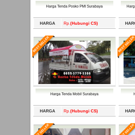
Bawang Barat, Tulangbawang, Tulungagung, 
Harga Tenda Posko PMI Surabaya
Harg
HARGA
Rp.
(Hubungi CS)
HAR
BEST SELLER
BEST SELLER
Harga Tenda Mobil Surabaya
HARGA
Rp.
(Hubungi CS)
HAR
BEST SELLER
BEST SELLER