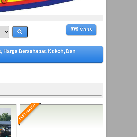
🗺 Maps
 Harga Bersahabat, Kokoh, Dan
BEST SELLER