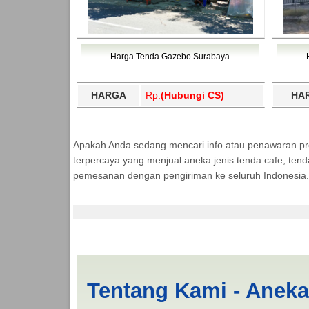
Harga Tenda Gazebo Surabaya
HARGA
Rp.
(Hubungi CS)
HA
Apakah Anda sedang mencari info atau penawaran p
terpercaya yang menjual aneka jenis tenda cafe, ten
pemesanan dengan pengiriman ke seluruh Indonesia.
Cari Tenda Limas Be
Tentang Kami - Anek