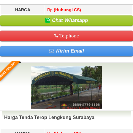
HARGA
Rp.
(Hubungi CS)
Chat Whatsapp
Telphone
Kirim Email
BEST SELLER
Harga Tenda Terop Lengkung Surabaya