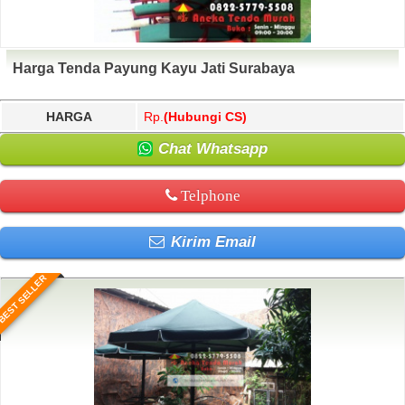
Harga Tenda Payung Kayu Jati Surabaya
HARGA
Rp.
(Hubungi CS)
Chat Whatsapp
Telphone
Kirim Email
BEST SELLER