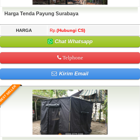
Harga Tenda Payung Surabaya
HARGA
Rp.
(Hubungi CS)
Chat Whatsapp
Telphone
Kirim Email
BEST SELLER