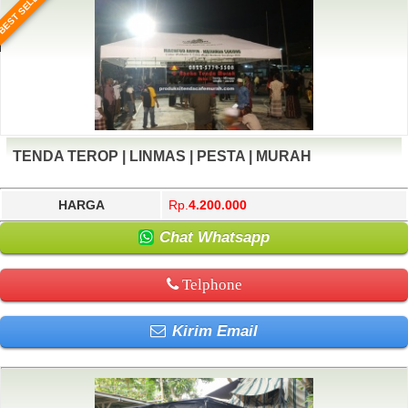
BEST SELLER
TENDA TEROP | LINMAS | PESTA | MURAH
HARGA
Rp.
4.200.000
Chat Whatsapp
Telphone
Kirim Email