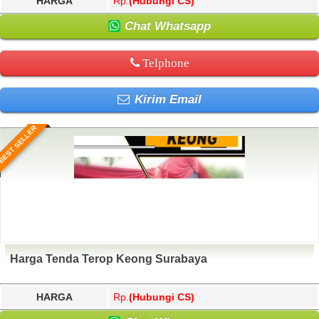
HARGA
Rp.
(Hubungi CS)
Chat Whatsapp
Telphone
Kirim Email
BEST SELLER
Harga Tenda Terop Keong Surabaya
HARGA
Rp.
(Hubungi CS)