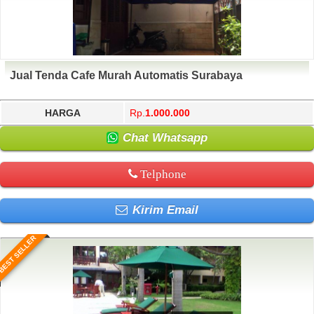
Jual Tenda Cafe Murah Automatis Surabaya
HARGA
Rp.
1.000.000
Chat Whatsapp
Telphone
Kirim Email
BEST SELLER