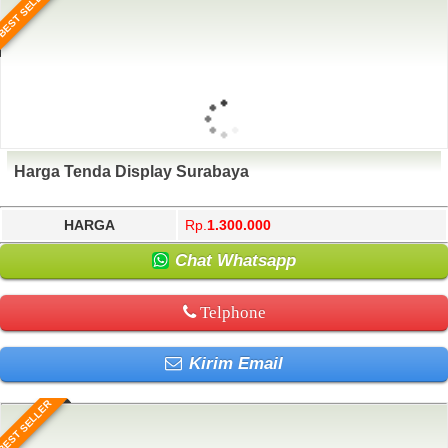
BEST SELLER
Harga Tenda Display Surabaya
HARGA
Rp.
1.300.000
Chat Whatsapp
Telphone
Kirim Email
BEST SELLER