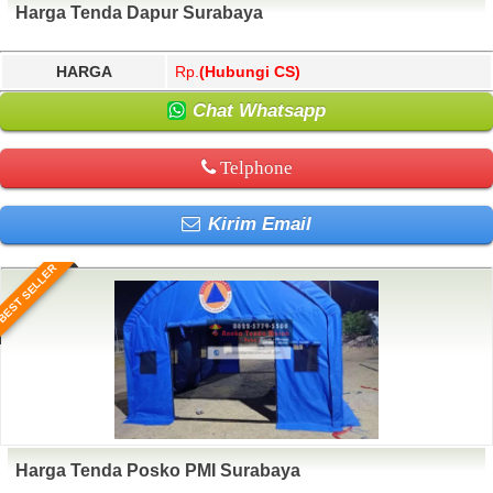
Harga Tenda Dapur Surabaya
HARGA
Rp.
(Hubungi CS)
Chat Whatsapp
Telphone
Kirim Email
BEST SELLER
Harga Tenda Posko PMI Surabaya