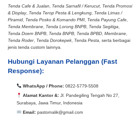
Tenda Cafe & Jualan
,
Tenda Sarnafil / Kerucut
,
Tenda Promosi
& Display
,
Tenda Terop Pesta & Lengkung
,
Tenda Limas /
Piramid
,
Tenda Posko & Komando PMI
,
Tenda Payung Cafe
,
Tenda Membrane
,
Tenda Lorong BNPB
,
Tenda Segitiga
,
Tenda Doem BNPB
,
Tenda BNPB
,
Tenda BPBD
,
Membrane
,
Tenda Roder
,
Tenda Dorokepek
,
Tenda Pesta
, serta berbagai
jenis tenda custom lainnya.
Hubungi Layanan Pelanggan (Fast
Response):
WhatsApp / Phone:
0822-5779-5508
Alamat Kantor &:
Jl. Pandegiling Tengah No 27,
Surabaya, Jawa Timur, Indonesia
Email:
pastomalik@gmail.com
Aceh Barat, Aceh Barat Daya, Aceh Besar, Aceh Jaya,
Aceh Selatan, Aceh Singkil, Aceh Tamiang, Aceh
Aceh Barat, Aceh Barat Daya, Aceh Besar, Aceh Jaya,