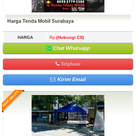
Harga Tenda Mobil Surabaya
HARGA
Rp.
(Hubungi CS)
Chat Whatsapp
Telphone
Kirim Email
BEST SELLER