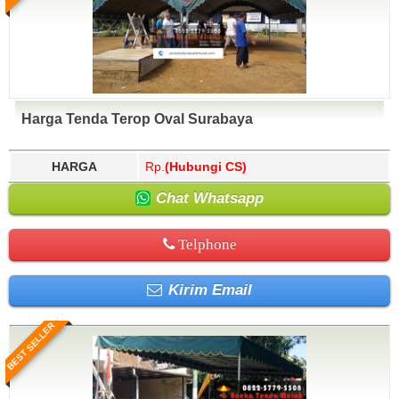
Harga Tenda Terop Oval Surabaya
HARGA
Rp.
(Hubungi CS)
Chat Whatsapp
Telphone
Kirim Email
BEST SELLER