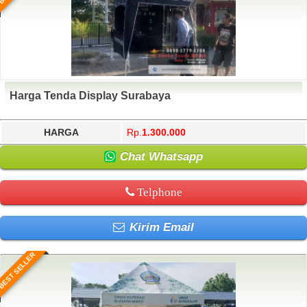
Harga Tenda Display Surabaya
HARGA
Rp.
1.300.000
Chat Whatsapp
Telphone
Kirim Email
BEST SELLER