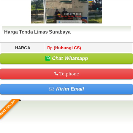
Harga Tenda Limas Surabaya
HARGA
Rp.
(Hubungi CS)
Chat Whatsapp
Telphone
Kirim Email
BEST SELLER