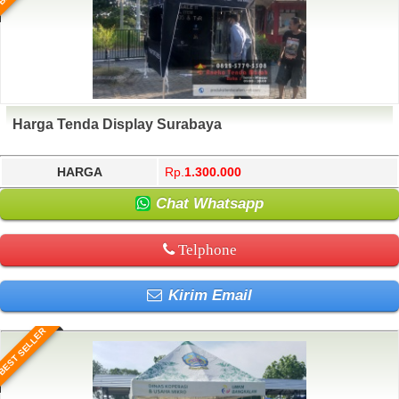
Harga Tenda Display Surabaya
HARGA
Rp.
1.300.000
Chat Whatsapp
Telphone
Kirim Email
BEST SELLER