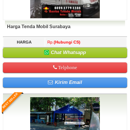
Harga Tenda Mobil Surabaya
HARGA
Rp.
(Hubungi CS)
Chat Whatsapp
Telphone
Kirim Email
BEST SELLER