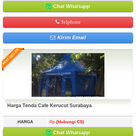
Chat Whatsapp
Telphone
Kirim Email
BEST SELLER
Harga Tenda Cafe Kerucut Surabaya
HARGA
Rp.
(Hubungi CS)
Chat Whatsapp