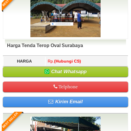
Harga Tenda Terop Oval Surabaya
HARGA
Rp.
(Hubungi CS)
Chat Whatsapp
Telphone
Kirim Email
BEST SELLER