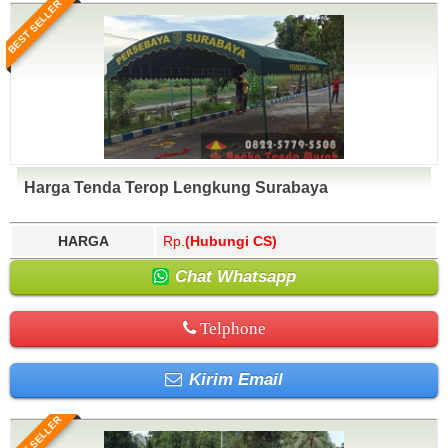
BEST SELLER
Harga Tenda Terop Lengkung Surabaya
HARGA
Rp.
(Hubungi CS)
Chat Whatsapp
Telphone
Kirim Email
BEST SELLER