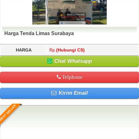
Harga Tenda Limas Surabaya
HARGA
Rp.
(Hubungi CS)
Chat Whatsapp
Telphone
Kirim Email
BEST SELLER