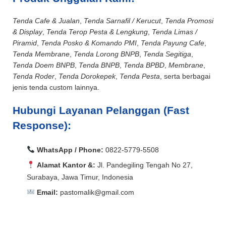
Tenda Cafe & Jualan
,
Tenda Sarnafil / Kerucut
,
Tenda Promosi
& Display
,
Tenda Terop Pesta & Lengkung
,
Tenda Limas /
Piramid
,
Tenda Posko & Komando PMI
,
Tenda Payung Cafe
,
Tenda Membrane
,
Tenda Lorong BNPB
,
Tenda Segitiga
,
Tenda Doem BNPB
,
Tenda BNPB
,
Tenda BPBD
,
Membrane
,
Tenda Roder
,
Tenda Dorokepek
,
Tenda Pesta
, serta berbagai
jenis tenda custom lainnya.
Hubungi Layanan Pelanggan (Fast
Response):
WhatsApp / Phone:
0822-5779-5508
Alamat Kantor &:
Jl. Pandegiling Tengah No 27,
Surabaya, Jawa Timur, Indonesia
Email:
pastomalik@gmail.com
Aceh Barat, Aceh Barat Daya, Aceh Besar, Aceh Jaya,