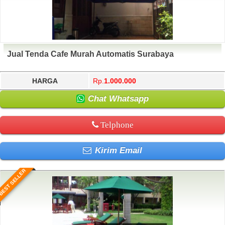
Jual Tenda Cafe Murah Automatis Surabaya
HARGA
Rp.
1.000.000
Chat Whatsapp
Telphone
Kirim Email
BEST SELLER