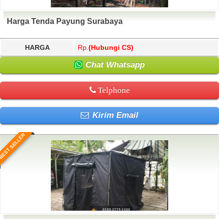
Harga Tenda Payung Surabaya
HARGA
Rp.
(Hubungi CS)
Chat Whatsapp
Telphone
Kirim Email
BEST SELLER