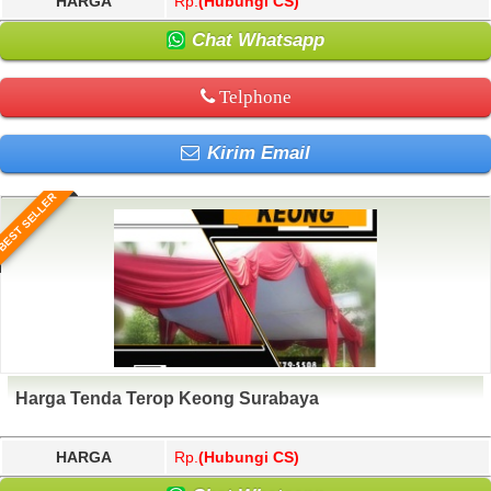
HARGA
Rp.
(Hubungi CS)
Chat Whatsapp
Telphone
Kirim Email
BEST SELLER
Harga Tenda Terop Keong Surabaya
HARGA
Rp.
(Hubungi CS)