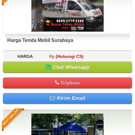
Harga Tenda Mobil Surabaya
HARGA
Rp.
(Hubungi CS)
Chat Whatsapp
Telphone
Kirim Email
BEST SELLER