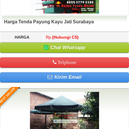
Harga Tenda Payung Kayu Jati Surabaya
HARGA
Rp.
(Hubungi CS)
Chat Whatsapp
Telphone
Kirim Email
BEST SELLER