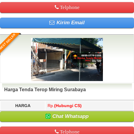
Telphone
Kirim Email
BEST SELLER
Harga Tenda Terop Miring Surabaya
HARGA
Rp.
(Hubungi CS)
Chat Whatsapp
Telphone