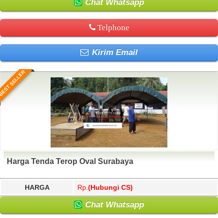
Chat Whatsapp
Telphone
Kirim Email
BEST SELLER
Harga Tenda Terop Oval Surabaya
HARGA
Rp.
(Hubungi CS)
Chat Whatsapp