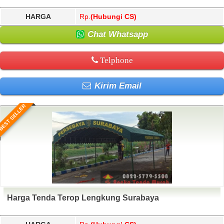
HARGA
Rp.
(Hubungi CS)
Chat Whatsapp
Telphone
Kirim Email
BEST SELLER
Harga Tenda Terop Lengkung Surabaya