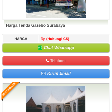
Harga Tenda Gazebo Surabaya
HARGA
Rp.
(Hubungi CS)
Chat Whatsapp
Telphone
Kirim Email
BEST SELLER