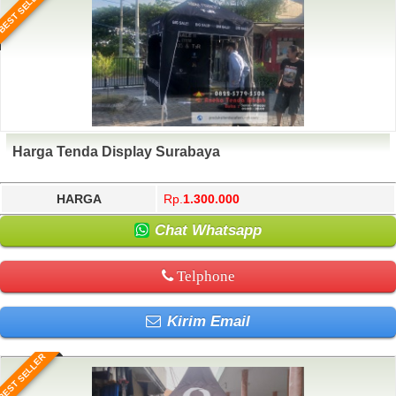
BEST SELLER
Harga Tenda Display Surabaya
HARGA
Rp.
1.300.000
Chat Whatsapp
Telphone
Kirim Email
BEST SELLER