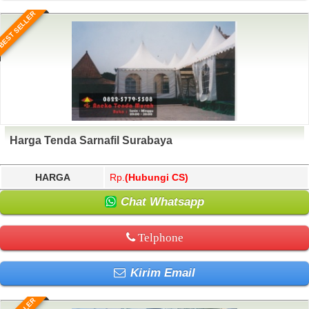
BEST SELLER
Harga Tenda Sarnafil Surabaya
HARGA
Rp.
(Hubungi CS)
Chat Whatsapp
Telphone
Kirim Email