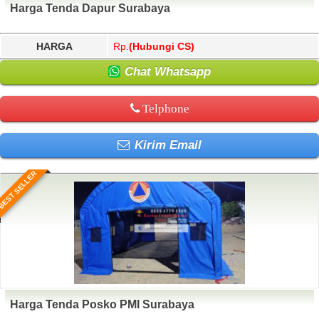
Harga Tenda Dapur Surabaya
HARGA
Rp.
(Hubungi CS)
Chat Whatsapp
Telphone
Kirim Email
BEST SELLER
Harga Tenda Posko PMI Surabaya