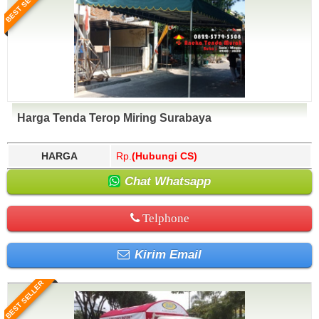
BEST SELLER
Harga Tenda Terop Miring Surabaya
HARGA
Rp.
(Hubungi CS)
Chat Whatsapp
Telphone
Kirim Email
BEST SELLER