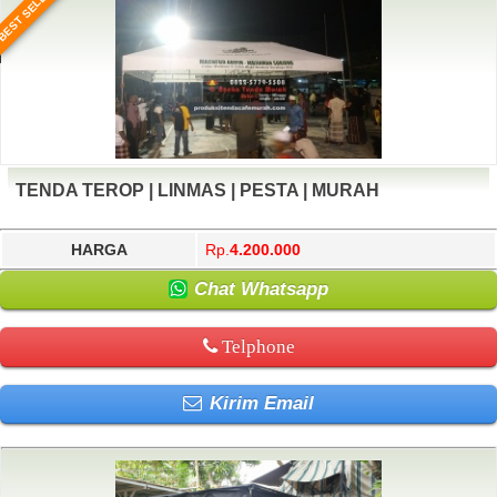
BEST SELLER
TENDA TEROP | LINMAS | PESTA | MURAH
HARGA
Rp.
4.200.000
Chat Whatsapp
Telphone
Kirim Email