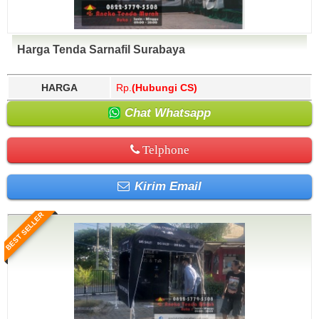
Harga Tenda Sarnafil Surabaya
HARGA
Rp.
(Hubungi CS)
Chat Whatsapp
Telphone
Kirim Email
BEST SELLER