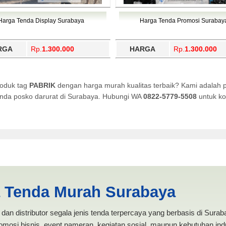
Harga Tenda Display Surabaya
Harga Tenda Promosi Surabay
RGA
Rp.
1.300.000
HARGA
Rp.
1.300.000
roduk tag
PABRIK
dengan harga murah kualitas terbaik? Kami adalah 
 tenda posko darurat di Surabaya. Hubungi WA
0822-5779-5508
untuk ko
 ANEKA TENDA MURAH
a Tenda Murah Surabaya
dan distributor segala jenis tenda terpercaya yang berbasis di Sura
mosi bisnis, event pameran, kegiatan sosial, maupun kebutuhan indus