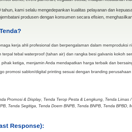
20 tahun, kami selalu mengedepankan kualitas pelayanan dan kepua
jembatani produsen dengan konsumen secara efisien, menghasilkan 
 Tenda?
naga kerja ahli profesional dan berpengalaman dalam memproduksi ri
 terpal tebal waterproof (tahan air) dan rangka besi galvanis kokoh ser
 pihak ketiga, menjamin Anda mendapatkan harga terbaik dan bersain
go promosi sablon/digital printing sesuai dengan branding perusahaan
nda Promosi & Display
,
Tenda Terop Pesta & Lengkung
,
Tenda Limas /
NPB
,
Tenda Segitiga
,
Tenda Doem BNPB
,
Tenda BNPB
,
Tenda BPBD
,
M
ast Response):