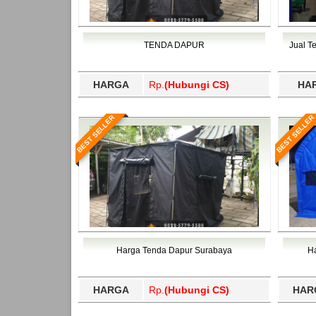
TENDA DAPUR
Jual T
HARGA
Rp.
(Hubungi CS)
HA
BEST SELLER
BEST SELLER
Harga Tenda Dapur Surabaya
H
HARGA
Rp.
(Hubungi CS)
HAR