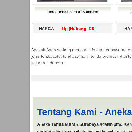
Harga Tenda Sarnafil Surabaya
HARGA
Rp.
(Hubungi CS)
HA
Apakah Anda sedang mencari info atau penawaran p
jenis tenda cafe, tenda sarnafil, tenda promosi, dan
seluruh Indonesia.
PABRIK | PRODUKSI
Tentang Kami - Anek
Aneka Tenda Murah Surabaya
adalah produsen 
melayani berbagai kebutuhan tenda baik untuk pro