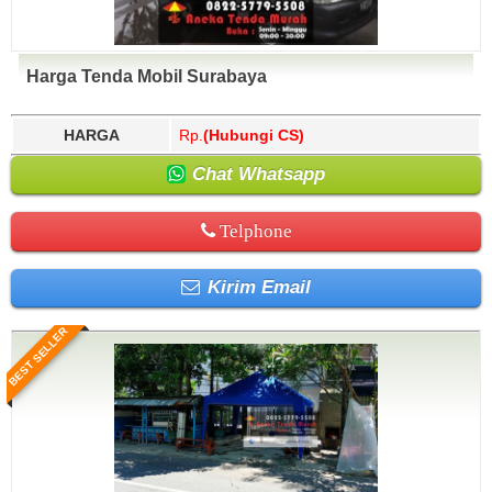
Harga Tenda Mobil Surabaya
HARGA
Rp.
(Hubungi CS)
Chat Whatsapp
Telphone
Kirim Email
BEST SELLER