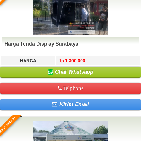
Harga Tenda Display Surabaya
HARGA
Rp.
1.300.000
Chat Whatsapp
Telphone
Kirim Email
BEST SELLER