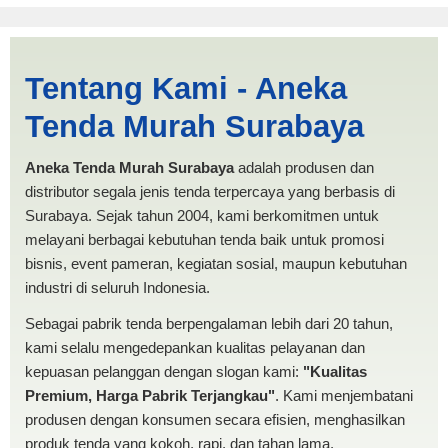
Tenda Limas Malang |
Tentang Kami - Aneka
PRODUKSI ANEKA TENDA
Tenda Murah Surabaya
MURAH
Aneka Tenda Murah Surabaya
adalah produsen dan
distributor segala jenis tenda terpercaya yang berbasis di
Surabaya. Sejak tahun 2004, kami berkomitmen untuk
melayani berbagai kebutuhan tenda baik untuk promosi
bisnis, event pameran, kegiatan sosial, maupun kebutuhan
industri di seluruh Indonesia.
Sebagai pabrik tenda berpengalaman lebih dari 20 tahun,
kami selalu mengedepankan kualitas pelayanan dan
kepuasan pelanggan dengan slogan kami:
"Kualitas
Premium, Harga Pabrik Terjangkau"
. Kami menjembatani
produsen dengan konsumen secara efisien, menghasilkan
produk tenda yang kokoh, rapi, dan tahan lama.