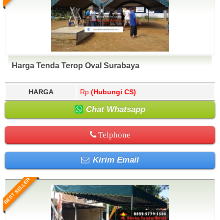
Harga Tenda Terop Oval Surabaya
HARGA
Rp.
(Hubungi CS)
Chat Whatsapp
Telphone
Kirim Email
BEST SELLER