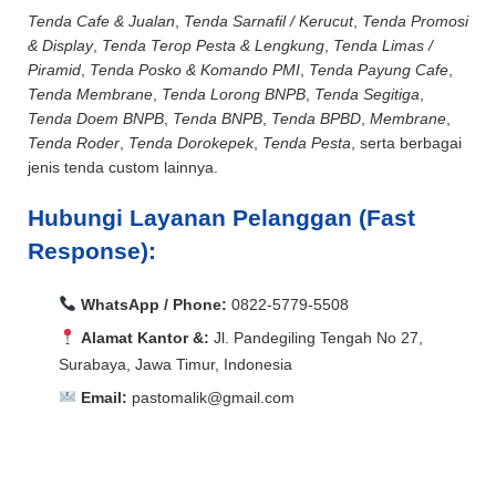
Tenda Cafe & Jualan
,
Tenda Sarnafil / Kerucut
,
Tenda Promosi
& Display
,
Tenda Terop Pesta & Lengkung
,
Tenda Limas /
Piramid
,
Tenda Posko & Komando PMI
,
Tenda Payung Cafe
,
Tenda Membrane
,
Tenda Lorong BNPB
,
Tenda Segitiga
,
Tenda Doem BNPB
,
Tenda BNPB
,
Tenda BPBD
,
Membrane
,
Tenda Roder
,
Tenda Dorokepek
,
Tenda Pesta
, serta berbagai
jenis tenda custom lainnya.
Hubungi Layanan Pelanggan (Fast
Response):
WhatsApp / Phone:
0822-5779-5508
Alamat Kantor &:
Jl. Pandegiling Tengah No 27,
Surabaya, Jawa Timur, Indonesia
Email:
pastomalik@gmail.com
Aceh Barat, Aceh Barat Daya, Aceh Besar, Aceh Jaya,
Aceh Selatan, Aceh Singkil, Aceh Tamiang, Aceh
Aceh Barat, Aceh Barat Daya, Aceh Besar, Aceh Jaya,