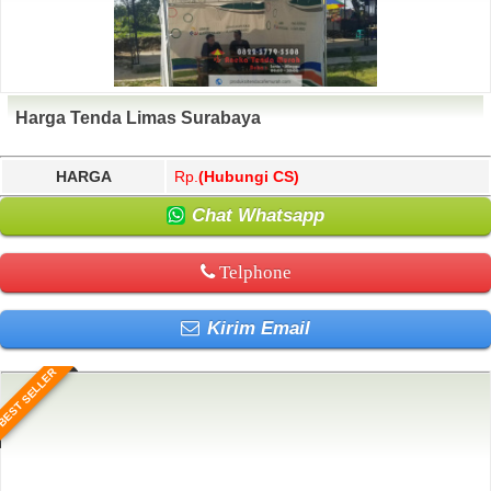
Harga Tenda Limas Surabaya
HARGA
Rp.
(Hubungi CS)
Chat Whatsapp
Telphone
Kirim Email
BEST SELLER