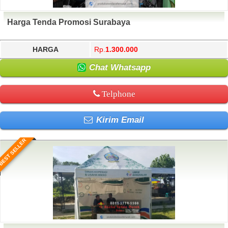
Harga Tenda Promosi Surabaya
HARGA
Rp.
1.300.000
Chat Whatsapp
Telphone
Kirim Email
BEST SELLER