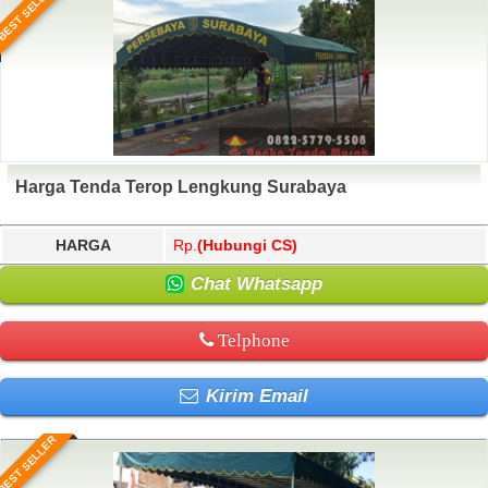
BEST SELLER
Harga Tenda Terop Lengkung Surabaya
HARGA
Rp.
(Hubungi CS)
Chat Whatsapp
Telphone
Kirim Email
BEST SELLER