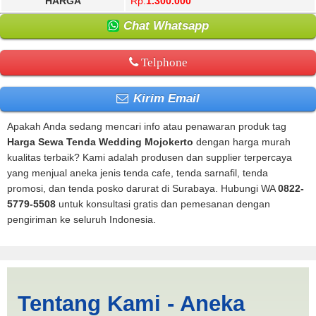
HARGA
Rp.
1.300.000
Chat Whatsapp
Telphone
Kirim Email
Apakah Anda sedang mencari info atau penawaran produk tag
Harga Sewa Tenda Wedding Mojokerto
dengan harga murah
kualitas terbaik? Kami adalah produsen dan supplier terpercaya
yang menjual aneka jenis tenda cafe, tenda sarnafil, tenda
promosi, dan tenda posko darurat di Surabaya. Hubungi WA
0822-
5779-5508
untuk konsultasi gratis dan pemesanan dengan
pengiriman ke seluruh Indonesia.
Harga Sewa Tenda Wedding
Tentang Kami - Aneka
Mojokerto | PRODUKSI