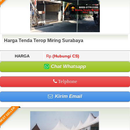
Harga Tenda Terop Miring Surabaya
HARGA
Rp.
(Hubungi CS)
Chat Whatsapp
Telphone
Kirim Email
BEST SELLER