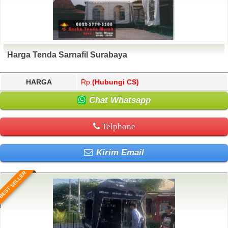
Harga Tenda Sarnafil Surabaya
HARGA
Rp.
(Hubungi CS)
Chat Whatsapp
Telphone
Kirim Email
BEST SELLER