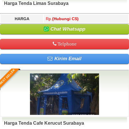
Harga Tenda Limas Surabaya
HARGA
Rp.
(Hubungi CS)
Chat Whatsapp
Telphone
Kirim Email
BEST SELLER
Harga Tenda Cafe Kerucut Surabaya