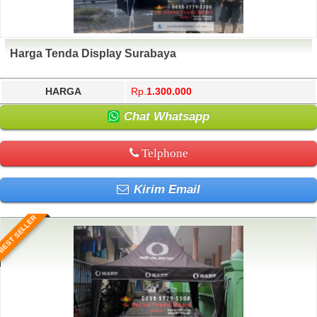
Harga Tenda Display Surabaya
HARGA
Rp.
1.300.000
Chat Whatsapp
Telphone
Kirim Email
BEST SELLER