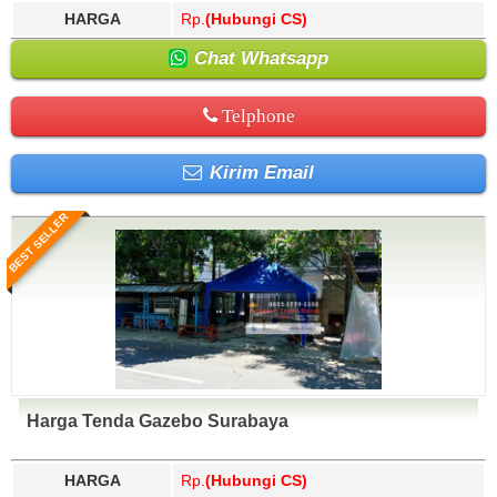
HARGA
Rp.
(Hubungi CS)
Chat Whatsapp
Telphone
Kirim Email
BEST SELLER
Harga Tenda Gazebo Surabaya
HARGA
Rp.
(Hubungi CS)