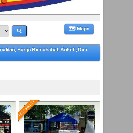
🗺 Maps
litas, Harga Bersahabat, Kokoh, Dan
BEST SELLER