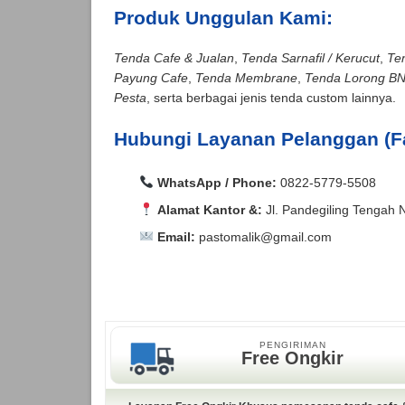
Produk Unggulan Kami:
Tenda Cafe & Jualan
,
Tenda Sarnafil / Kerucut
,
Te
Payung Cafe
,
Tenda Membrane
,
Tenda Lorong B
Pesta
, serta berbagai jenis tenda custom lainnya.
Hubungi Layanan Pelanggan (F
WhatsApp / Phone:
0822-5779-5508
Alamat Kantor &:
Jl. Pandegiling Tengah 
Email:
pastomalik@gmail.com
Aceh Barat, Aceh Barat Daya, Aceh Besar, Ac
Agam, Alor, Ambon, Asahan, Asmat, Badung,
Aceh Barat, Aceh Barat Daya, Aceh Besar, Ac
Kepulauan, Bangka, Bangka Barat, Bangka Se
Agam, Alor, Ambon, Asahan, Asmat, Badung,
Bantul, Banyu Asin, Banyumas, Banyuwangi, Ba
Kepulauan, Bangka, Bangka Barat, Bangka Se
PENGIRIMAN
Bara, Baubau, Bekasi, Belitung, Belitung Ti
Bantul, Banyu Asin, Banyumas, Banyuwangi, Ba
Free Ongkir
Utara, Berau, Biak Numfor, Bima, Binjai, Bi
Bara, Baubau, Bekasi, Belitung, Belitung Ti
Selatan, Bolaang Mongondow Timur, Bolaang
Utara, Berau, Biak Numfor, Bima, Binjai, Bi
Bukittinggi, Buleleng, Bulukumba, Bulungan, 
Selatan, Bolaang Mongondow Timur, Bolaang