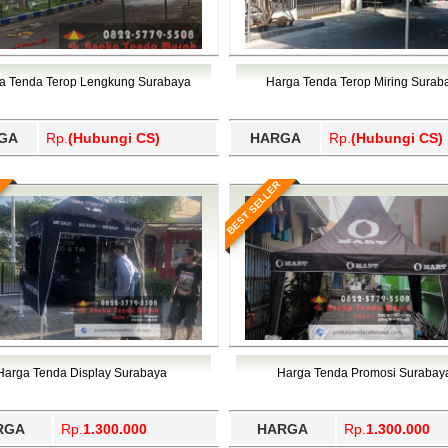
a Tenda Terop Lengkung Surabaya
Harga Tenda Terop Miring Surab
GA
Rp.
(Hubungi CS)
HARGA
Rp.
(Hubungi CS)
BEST SELLER
Harga Tenda Display Surabaya
Harga Tenda Promosi Surabay
RGA
Rp.
1.300.000
HARGA
Rp.
1.300.000