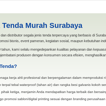
rnafil Gresik | PRODUKSI A
a Tenda Murah Surabaya
dan distributor segala jenis tenda terpercaya yang berbasis di Sura
mosi bisnis, event pameran, kegiatan sosial, maupun kebutuhan indus
20 tahun, kami selalu mengedepankan kualitas pelayanan dan kepua
jembatani produsen dengan konsumen secara efisien, menghasilkan 
 Tenda?
naga kerja ahli profesional dan berpengalaman dalam memproduksi ri
 terpal tebal waterproof (tahan air) dan rangka besi galvanis kokoh ser
 pihak ketiga, menjamin Anda mendapatkan harga terbaik dan bersain
go promosi sablon/digital printing sesuai dengan branding perusahaan