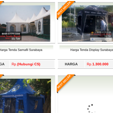
BEST SELLER
Harga Tenda Sarnafil Surabaya
Harga Tenda Display Surabay
GA
Rp.
(Hubungi CS)
HARGA
Rp.
1.300.000
BEST SELLER