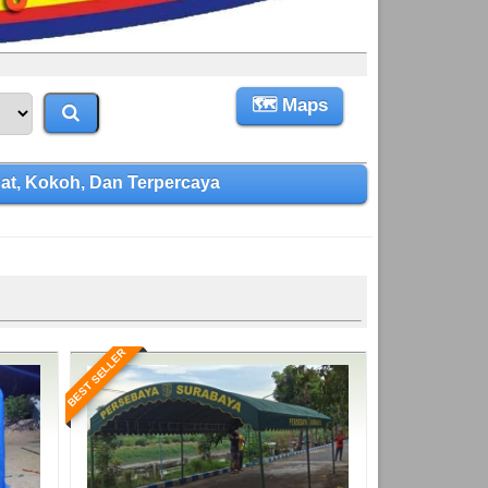
🗺 Maps
t, Kokoh, Dan Terpercaya
BEST SELLER