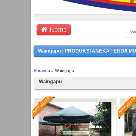
Home
Waingapu | PRODUKSI ANEKA TENDA MURAH
Beranda
»
Waingapu
Waingapu
BEST SELLER
BEST SELLER