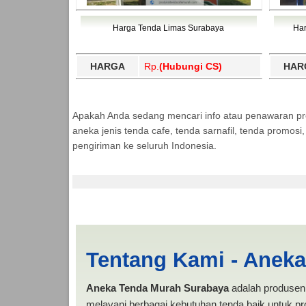
Harga Tenda Limas Surabaya
Har
HARGA
Rp.
(Hubungi CS)
HAR
Apakah Anda sedang mencari info atau penawaran p
aneka jenis tenda cafe, tenda sarnafil, tenda promos
pengiriman ke seluruh Indonesia.
Waingapu | PRODUKS
Tentang Kami - Anek
Aneka Tenda Murah Surabaya
adalah produsen 
melayani berbagai kebutuhan tenda baik untuk pro