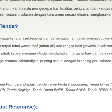
20 tahun, kami selalu mengedepankan kualitas pelayanan dan kepua
jembatani produsen dengan konsumen secara efisien, menghasilkan 
 Tenda?
naga kerja ahli profesional dan berpengalaman dalam memproduksi ri
 terpal tebal waterproof (tahan air) dan rangka besi galvanis kokoh ser
 pihak ketiga, menjamin Anda mendapatkan harga terbaik dan bersain
go promosi sablon/digital printing sesuai dengan branding perusahaan
nda Promosi & Display
,
Tenda Terop Pesta & Lengkung
,
Tenda Limas /
NPB
,
Tenda Segitiga
,
Tenda Doem BNPB
,
Tenda BNPB
,
Tenda BPBD
,
M
ast Response):