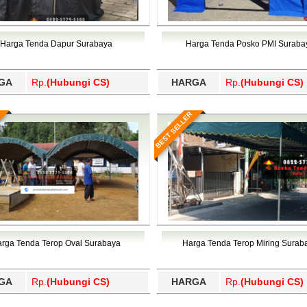
Harga Tenda Dapur Surabaya
Harga Tenda Posko PMI Suraba
GA
Rp.
(Hubungi CS)
HARGA
Rp.
(Hubungi CS)
BEST SELLER
rga Tenda Terop Oval Surabaya
Harga Tenda Terop Miring Surab
GA
Rp.
(Hubungi CS)
HARGA
Rp.
(Hubungi CS)