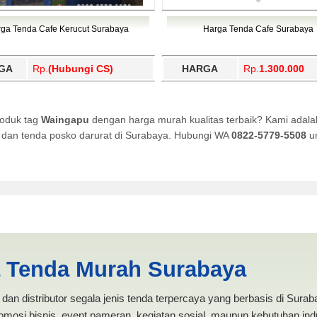
ga Tenda Cafe Kerucut Surabaya
Harga Tenda Cafe Surabaya
GA
Rp.
(Hubungi CS)
HARGA
Rp.
1.300.000
roduk tag
Waingapu
dengan harga murah kualitas terbaik? Kami adala
i, dan tenda posko darurat di Surabaya. Hubungi WA
0822-5779-5508
un
I ANEKA TENDA MURAH
a Tenda Murah Surabaya
dan distributor segala jenis tenda terpercaya yang berbasis di Sura
mosi bisnis, event pameran, kegiatan sosial, maupun kebutuhan indus