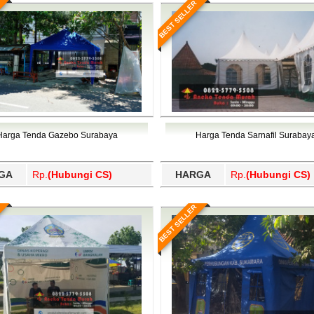
BEST SELLER
Harga Tenda Gazebo Surabaya
Harga Tenda Sarnafil Surabay
GA
Rp.
(Hubungi CS)
HARGA
Rp.
(Hubungi CS)
BEST SELLER