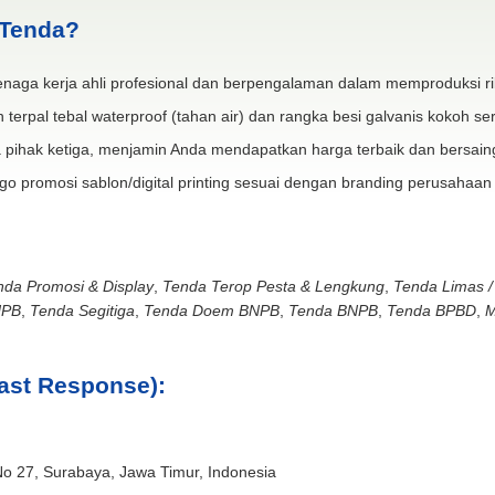
 Tenda?
naga kerja ahli profesional dan berpengalaman dalam memproduksi ri
 terpal tebal waterproof (tahan air) dan rangka besi galvanis kokoh ser
 pihak ketiga, menjamin Anda mendapatkan harga terbaik dan bersain
go promosi sablon/digital printing sesuai dengan branding perusahaan
nda Promosi & Display
,
Tenda Terop Pesta & Lengkung
,
Tenda Limas /
NPB
,
Tenda Segitiga
,
Tenda Doem BNPB
,
Tenda BNPB
,
Tenda BPBD
,
M
ast Response):
No 27, Surabaya, Jawa Timur, Indonesia