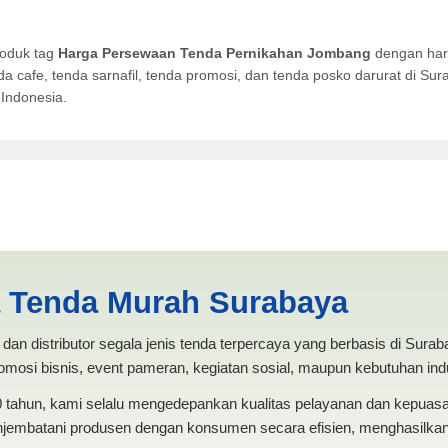
roduk tag
Harga Persewaan Tenda Pernikahan Jombang
dengan harg
da cafe, tenda sarnafil, tenda promosi, dan tenda posko darurat di S
Indonesia.
da Pernikahan Jombang | PR
a Tenda Murah Surabaya
dan distributor segala jenis tenda terpercaya yang berbasis di Sura
mosi bisnis, event pameran, kegiatan sosial, maupun kebutuhan indus
20 tahun, kami selalu mengedepankan kualitas pelayanan dan kepua
jembatani produsen dengan konsumen secara efisien, menghasilkan 