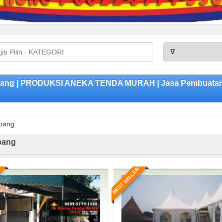
ang | PRODUKSI ANEKA TENDA MURAH | Jasa Pembuatan T
bang
bang
BEST SELLER