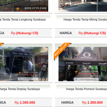
a Tenda Terop Lengkung Surabaya
Harga Tenda Terop Miring Surab
GA
Rp.
(Hubungi CS)
HARGA
Rp.
(Hubungi CS)
BEST SELLER
Harga Tenda Display Surabaya
Harga Tenda Promosi Surabay
RGA
Rp.
1.300.000
HARGA
Rp.
1.300.000