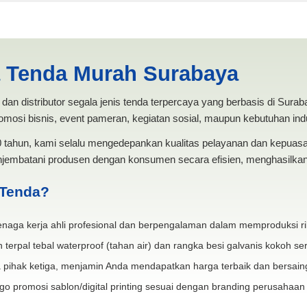
rucut Sidoarjo | PRODUKSI 
a Tenda Murah Surabaya
dan distributor segala jenis tenda terpercaya yang berbasis di Sura
mosi bisnis, event pameran, kegiatan sosial, maupun kebutuhan indus
20 tahun, kami selalu mengedepankan kualitas pelayanan dan kepua
jembatani produsen dengan konsumen secara efisien, menghasilkan 
 Tenda?
naga kerja ahli profesional dan berpengalaman dalam memproduksi ri
 terpal tebal waterproof (tahan air) dan rangka besi galvanis kokoh ser
 pihak ketiga, menjamin Anda mendapatkan harga terbaik dan bersain
go promosi sablon/digital printing sesuai dengan branding perusahaan