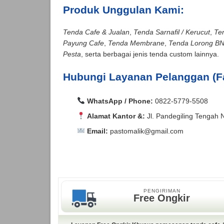
Produk Unggulan Kami:
Tenda Cafe & Jualan
,
Tenda Sarnafil / Kerucut
,
Te
Payung Cafe
,
Tenda Membrane
,
Tenda Lorong B
Pesta
, serta berbagai jenis tenda custom lainnya.
Hubungi Layanan Pelanggan (F
WhatsApp / Phone:
0822-5779-5508
Alamat Kantor &:
Jl. Pandegiling Tengah 
Email:
pastomalik@gmail.com
Aceh Barat, Aceh Barat Daya, Aceh Besar, Ac
Agam, Alor, Ambon, Asahan, Asmat, Badung,
Aceh Barat, Aceh Barat Daya, Aceh Besar, Ac
Kepulauan, Bangka, Bangka Barat, Bangka Se
Agam, Alor, Ambon, Asahan, Asmat, Badung,
Bantul, Banyu Asin, Banyumas, Banyuwangi, Ba
Kepulauan, Bangka, Bangka Barat, Bangka Se
PENGIRIMAN
Bara, Baubau, Bekasi, Belitung, Belitung Ti
Bantul, Banyu Asin, Banyumas, Banyuwangi, Ba
Free Ongkir
Utara, Berau, Biak Numfor, Bima, Binjai, Bi
Bara, Baubau, Bekasi, Belitung, Belitung Ti
Selatan, Bolaang Mongondow Timur, Bolaang
Utara, Berau, Biak Numfor, Bima, Binjai, Bi
Bukittinggi, Buleleng, Bulukumba, Bulungan, 
Selatan, Bolaang Mongondow Timur, Bolaang