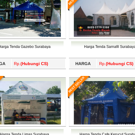
Harga Tenda Gazebo Surabaya
Harga Tenda Sarnafil Surabay
GA
Rp.
(Hubungi CS)
HARGA
Rp.
(Hubungi CS)
BEST SELLER
Harga Tenda Limas Surabaya
Harga Tenda Cafe Kerucut Surab