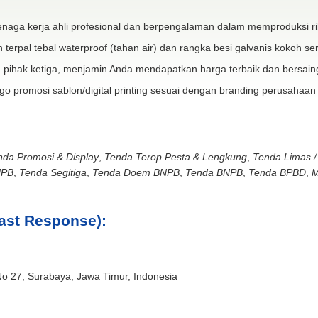
naga kerja ahli profesional dan berpengalaman dalam memproduksi ri
 terpal tebal waterproof (tahan air) dan rangka besi galvanis kokoh ser
 pihak ketiga, menjamin Anda mendapatkan harga terbaik dan bersain
go promosi sablon/digital printing sesuai dengan branding perusahaan
nda Promosi & Display
,
Tenda Terop Pesta & Lengkung
,
Tenda Limas /
NPB
,
Tenda Segitiga
,
Tenda Doem BNPB
,
Tenda BNPB
,
Tenda BPBD
,
M
ast Response):
No 27, Surabaya, Jawa Timur, Indonesia