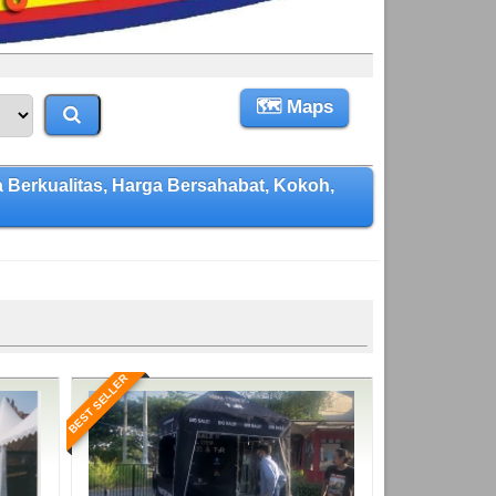
🗺 Maps
rkualitas, Harga Bersahabat, Kokoh,
BEST SELLER