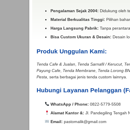
Pengalaman Sejak 2004:
Didukung oleh te
Material Berkualitas Tinggi:
Pilihan bahan
Harga Langsung Pabrik:
Tanpa perantara
Bisa Custom Ukuran & Desain:
Desain lo
Produk Unggulan Kami:
Tenda Cafe & Jualan
,
Tenda Sarnafil / Kerucut
,
Te
Payung Cafe
,
Tenda Membrane
,
Tenda Lorong B
Pesta
, serta berbagai jenis tenda custom lainnya.
Hubungi Layanan Pelanggan (F
WhatsApp / Phone:
0822-5779-5508
Alamat Kantor &:
Jl. Pandegiling Tengah 
Email:
pastomalik@gmail.com