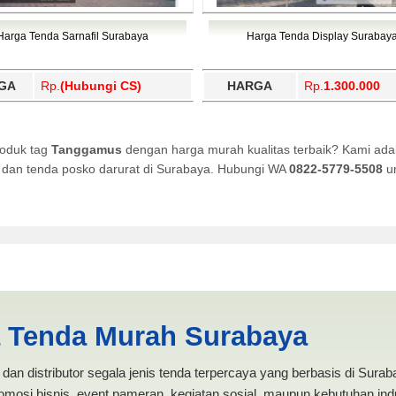
Harga Tenda Sarnafil Surabaya
Harga Tenda Display Surabay
GA
Rp.
(Hubungi CS)
HARGA
Rp.
1.300.000
roduk tag
Tanggamus
dengan harga murah kualitas terbaik? Kami ada
i, dan tenda posko darurat di Surabaya. Hubungi WA
0822-5779-5508
un
KSI ANEKA TENDA MURAH
a Tenda Murah Surabaya
dan distributor segala jenis tenda terpercaya yang berbasis di Sura
mosi bisnis, event pameran, kegiatan sosial, maupun kebutuhan indus