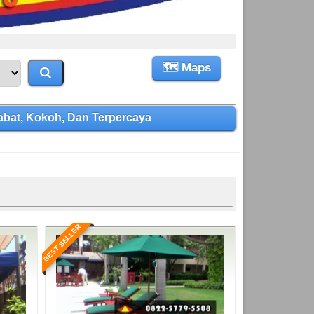
🗺 Maps
at, Kokoh, Dan Terpercaya
BEST SELLER