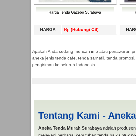
Harga Tenda Gazebo Surabaya
HARGA
Rp.
(Hubungi CS)
HAR
Apakah Anda sedang mencari info atau penawaran p
aneka jenis tenda cafe, tenda sarnafil, tenda promos
pengiriman ke seluruh Indonesia.
Tanggamus | PRODU
Tentang Kami - Anek
Aneka Tenda Murah Surabaya
adalah produsen 
melayani berbagai kebutuhan tenda baik untuk pro