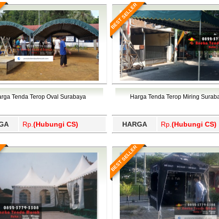
BEST SELLER
rga Tenda Terop Oval Surabaya
Harga Tenda Terop Miring Surab
GA
Rp.
(Hubungi CS)
HARGA
Rp.
(Hubungi CS)
BEST SELLER