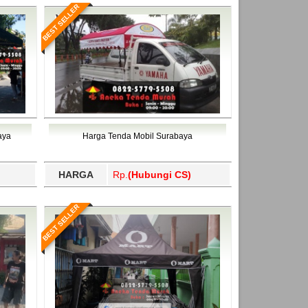
BEST SELLER
aya
Harga Tenda Mobil Surabaya
HARGA
Rp.
(Hubungi CS)
BEST SELLER