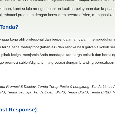
20 tahun, kami selalu mengedepankan kualitas pelayanan dan kepua
jembatani produsen dengan konsumen secara efisien, menghasilkan 
 Tenda?
naga kerja ahli profesional dan berpengalaman dalam memproduksi ri
 terpal tebal waterproof (tahan air) dan rangka besi galvanis kokoh ser
 pihak ketiga, menjamin Anda mendapatkan harga terbaik dan bersain
go promosi sablon/digital printing sesuai dengan branding perusahaan
nda Promosi & Display
,
Tenda Terop Pesta & Lengkung
,
Tenda Limas /
NPB
,
Tenda Segitiga
,
Tenda Doem BNPB
,
Tenda BNPB
,
Tenda BPBD
,
M
ast Response):