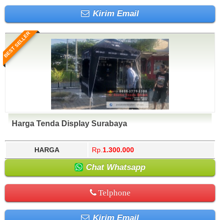
Kirim Email
BEST SELLER
Harga Tenda Display Surabaya
HARGA
Rp.
1.300.000
Chat Whatsapp
Telphone
Kirim Email