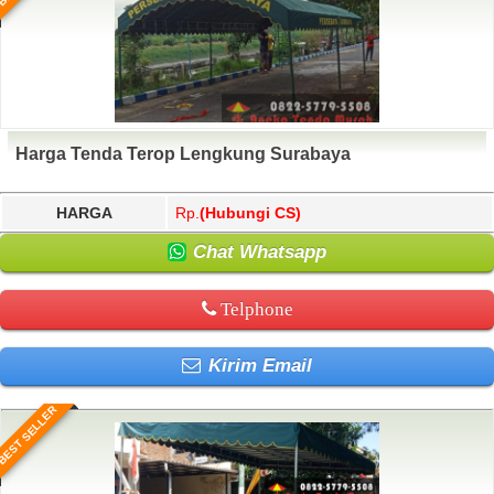
Harga Tenda Terop Lengkung Surabaya
HARGA
Rp.
(Hubungi CS)
Chat Whatsapp
Telphone
Kirim Email
BEST SELLER