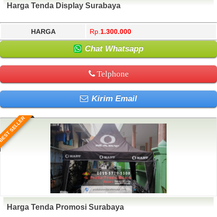
Harga Tenda Display Surabaya
HARGA
Rp.
1.300.000
Chat Whatsapp
Telphone
Kirim Email
BEST SELLER
Harga Tenda Promosi Surabaya