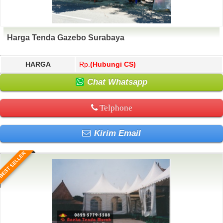
Harga Tenda Gazebo Surabaya
HARGA
Rp.
(Hubungi CS)
Chat Whatsapp
Telphone
Kirim Email
BEST SELLER