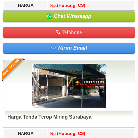
HARGA
Rp.
(Hubungi CS)
Chat Whatsapp
Telphone
Kirim Email
BEST SELLER
Harga Tenda Terop Miring Surabaya
HARGA
Rp.
(Hubungi CS)