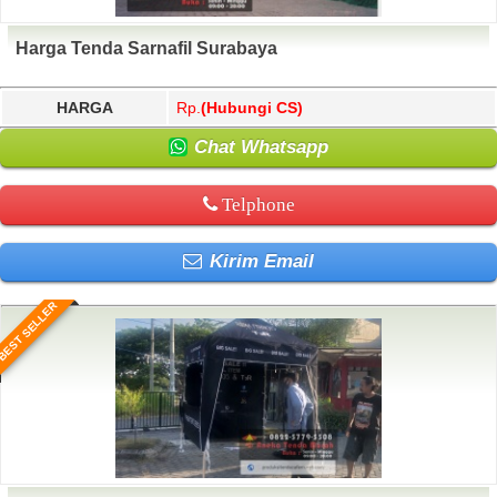
Harga Tenda Sarnafil Surabaya
HARGA
Rp.
(Hubungi CS)
Chat Whatsapp
Telphone
Kirim Email
BEST SELLER