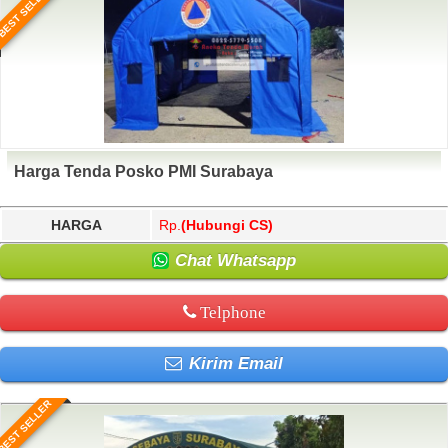
BEST SELLER
Harga Tenda Posko PMI Surabaya
HARGA
Rp.
(Hubungi CS)
Chat Whatsapp
Telphone
Kirim Email
BEST SELLER