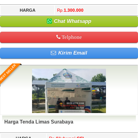
HARGA
Rp.
1.300.000
Chat Whatsapp
Telphone
Kirim Email
BEST SELLER
Harga Tenda Limas Surabaya