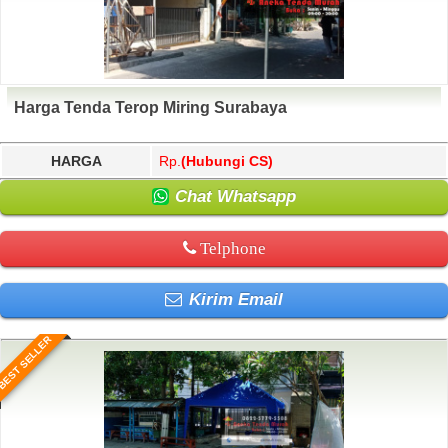
Harga Tenda Terop Miring Surabaya
HARGA
Rp.
(Hubungi CS)
Chat Whatsapp
Telphone
Kirim Email
BEST SELLER