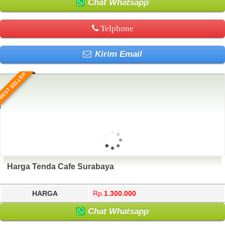
Chat Whatsapp
Telphone
Kirim Email
BEST SELLER
Harga Tenda Cafe Surabaya
HARGA
Rp.
1.300.000
Chat Whatsapp