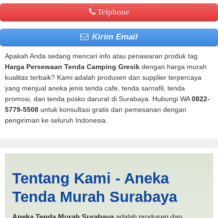
Telphone
Kirim Email
Apakah Anda sedang mencari info atau penawaran produk tag
Harga Persewaan Tenda Camping Gresik
dengan harga murah
kualitas terbaik? Kami adalah produsen dan supplier terpercaya
yang menjual aneka jenis tenda cafe, tenda sarnafil, tenda
promosi, dan tenda posko darurat di Surabaya. Hubungi WA
0822-
5779-5508
untuk konsultasi gratis dan pemesanan dengan
pengiriman ke seluruh Indonesia.
Harga Persewaan Tenda
Tentang Kami - Aneka
Camping Gresik | PRODUKSI
Tenda Murah Surabaya
ANEKA TENDA MURAH
Aneka Tenda Murah Surabaya
adalah produsen dan