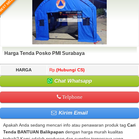
BEST SELLER
Harga Tenda Posko PMI Surabaya
HARGA
Rp.
(Hubungi CS)
Chat Whatsapp
Telphone
Kirim Email
Apakah Anda sedang mencari info atau penawaran produk tag
Cari
Tenda BANTUAN Balikpapan
dengan harga murah kualitas
terbaik? Kami adalah produsen dan supplier terpercaya yang