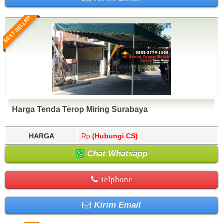
BEST SELLER
Harga Tenda Terop Miring Surabaya
HARGA
Rp.
(Hubungi CS)
Chat Whatsapp
Telphone
Kirim Email