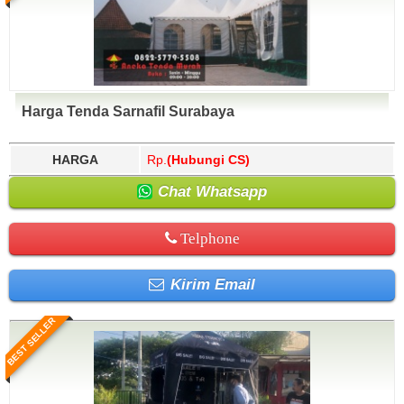
Harga Tenda Sarnafil Surabaya
HARGA
Rp.
(Hubungi CS)
Chat Whatsapp
Telphone
Kirim Email
BEST SELLER