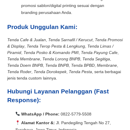
promosi sablon/digital printing sesuai dengan
branding perusahaan Anda.
Produk Unggulan Kami:
Tenda Cafe & Jualan
,
Tenda Sarnafil / Kerucut
,
Tenda Promosi
& Display
,
Tenda Terop Pesta & Lengkung
,
Tenda Limas /
Piramid
,
Tenda Posko & Komando PMI
,
Tenda Payung Cafe
,
Tenda Membrane
,
Tenda Lorong BNPB
,
Tenda Segitiga
,
Tenda Doem BNPB
,
Tenda BNPB
,
Tenda BPBD
,
Membrane
,
Tenda Roder
,
Tenda Dorokepek
,
Tenda Pesta
, serta berbagai
jenis tenda custom lainnya.
Hubungi Layanan Pelanggan (Fast
Response):
WhatsApp / Phone:
0822-5779-5508
Alamat Kantor &:
Jl. Pandegiling Tengah No 27,
Surabaya, Jawa Timur, Indonesia