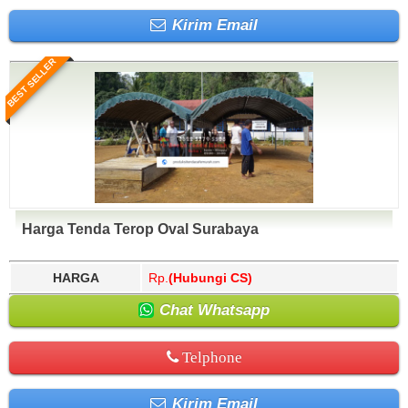
Kirim Email
BEST SELLER
Harga Tenda Terop Oval Surabaya
HARGA
Rp.
(Hubungi CS)
Chat Whatsapp
Telphone
Kirim Email