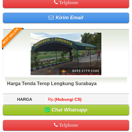
Telphone
Kirim Email
BEST SELLER
Harga Tenda Terop Lengkung Surabaya
HARGA
Rp.
(Hubungi CS)
Chat Whatsapp
Telphone