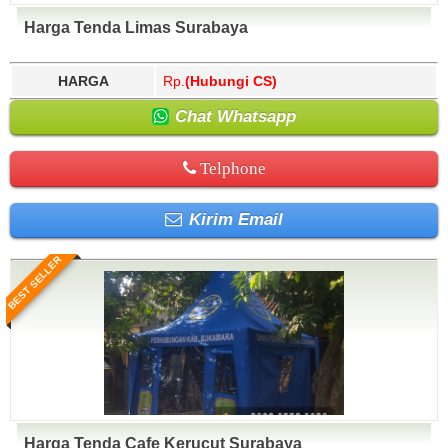
Harga Tenda Limas Surabaya
HARGA
Rp.
(Hubungi CS)
Chat Whatsapp
Telphone
Kirim Email
BEST SELLER
Harga Tenda Cafe Kerucut Surabaya