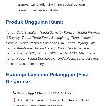
promosi sablon/digital printing sesuai dengan
branding perusahaan Anda.
Produk Unggulan Kami:
Tenda Cafe & Jualan
,
Tenda Sarnafil / Kerucut
,
Tenda Promosi
& Display
,
Tenda Terop Pesta & Lengkung
,
Tenda Limas /
Piramid
,
Tenda Posko & Komando PMI
,
Tenda Payung Cafe
,
Tenda Membrane
,
Tenda Lorong BNPB
,
Tenda Segitiga
,
Tenda Doem BNPB
,
Tenda BNPB
,
Tenda BPBD
,
Membrane
,
Tenda Roder
,
Tenda Dorokepek
,
Tenda Pesta
, serta berbagai
jenis tenda custom lainnya.
Hubungi Layanan Pelanggan (Fast
Response):
WhatsApp / Phone:
0822-5779-5508
Alamat Kantor &:
Jl. Pandegiling Tengah No 27,
Surabaya, Jawa Timur, Indonesia