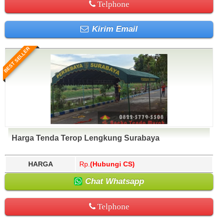
Telphone
Kirim Email
BEST SELLER
Harga Tenda Terop Lengkung Surabaya
HARGA
Rp.
(Hubungi CS)
Chat Whatsapp
Telphone