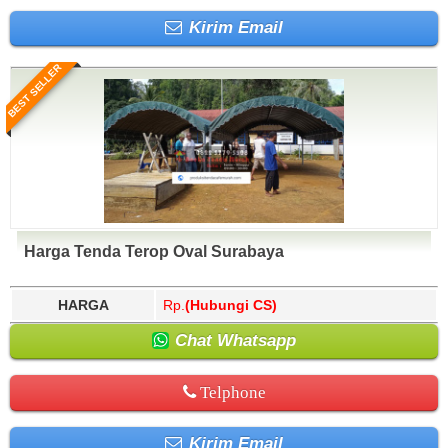
Kirim Email
BEST SELLER
Harga Tenda Terop Oval Surabaya
HARGA
Rp.
(Hubungi CS)
Chat Whatsapp
Telphone
Kirim Email