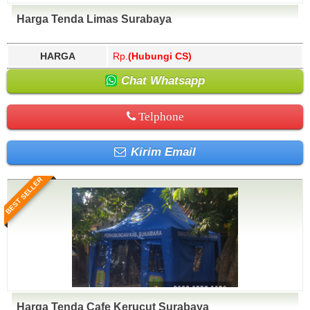
Harga Tenda Limas Surabaya
HARGA
Rp.
(Hubungi CS)
Chat Whatsapp
Telphone
Kirim Email
BEST SELLER
Harga Tenda Cafe Kerucut Surabaya