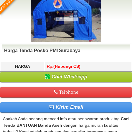
BEST SELLER
Harga Tenda Posko PMI Surabaya
HARGA
Rp.
(Hubungi CS)
Chat Whatsapp
Telphone
Kirim Email
Apakah Anda sedang mencari info atau penawaran produk tag
Cari
Tenda BANTUAN Banda Aceh
dengan harga murah kualitas
terbaik? Kami adalah produsen dan supplier terpercaya yang