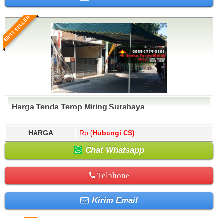
BEST SELLER
Harga Tenda Terop Miring Surabaya
HARGA
Rp.
(Hubungi CS)
Chat Whatsapp
Telphone
Kirim Email