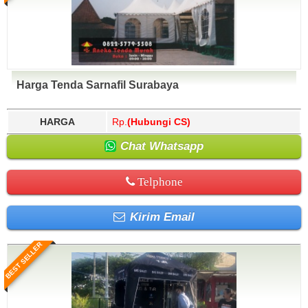
Harga Tenda Sarnafil Surabaya
HARGA
Rp.
(Hubungi CS)
Chat Whatsapp
Telphone
Kirim Email
BEST SELLER