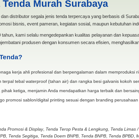
a Tenda Murah Surabaya
dan distributor segala jenis tenda terpercaya yang berbasis di Sura
mosi bisnis, event pameran, kegiatan sosial, maupun kebutuhan indus
20 tahun, kami selalu mengedepankan kualitas pelayanan dan kepua
jembatani produsen dengan konsumen secara efisien, menghasilkan 
 Tenda?
naga kerja ahli profesional dan berpengalaman dalam memproduksi ri
 terpal tebal waterproof (tahan air) dan rangka besi galvanis kokoh ser
 pihak ketiga, menjamin Anda mendapatkan harga terbaik dan bersain
go promosi sablon/digital printing sesuai dengan branding perusahaan
nda Promosi & Display
,
Tenda Terop Pesta & Lengkung
,
Tenda Limas /
NPB
,
Tenda Segitiga
,
Tenda Doem BNPB
,
Tenda BNPB
,
Tenda BPBD
,
M