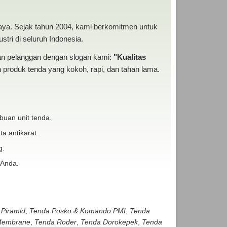
baya. Sejak tahun 2004, kami berkomitmen untuk
tri di seluruh Indonesia.
san pelanggan dengan slogan kami:
"Kualitas
produk tenda yang kokoh, rapi, dan tahan lama.
buan unit tenda.
ta antikarat.
g.
 Anda.
 Piramid
,
Tenda Posko & Komando PMI
,
Tenda
embrane
,
Tenda Roder
,
Tenda Dorokepek
,
Tenda