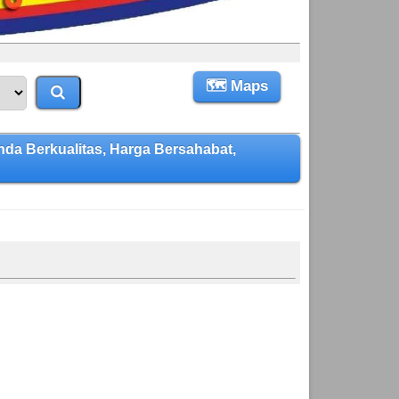
🗺 Maps
 Berkualitas, Harga Bersahabat,