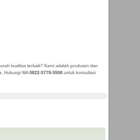
rah kualitas terbaik? Kami adalah produsen dan
aya. Hubungi WA
0822-5779-5508
untuk konsultasi
KSI ANEKA TENDA