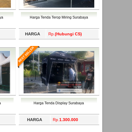
 Utara, Trenggalek, Tual, Tuban, Tulang
dama, Temanggung, Ternate, Tidore Kepulauan,
ahukimo, Yalimo, Yogyakarta.
 Utara, Trenggalek, Tual, Tuban, Tulang
ahukimo, Yalimo, Yogyakarta.
ya
Harga Tenda Terop Miring Surabaya
HARGA
Rp.
(Hubungi CS)
BEST SELLER
a
Harga Tenda Display Surabaya
HARGA
Rp.
1.300.000