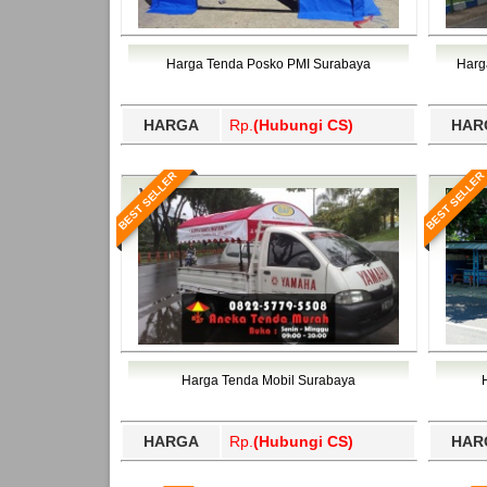
Timor Tengah Selatan, Timor Tengah Utara, To
Tengah, Tapanuli Utara, Tapin, Tarakan, Tas
Bawang Barat, Tulangbawang, Tulungagung, 
Timor Tengah Selatan, Timor Tengah Utara, To
Bawang Barat, Tulangbawang, Tulungagung, 
Harga Tenda Posko PMI Surabaya
Harg
HARGA
Rp.
(Hubungi CS)
HAR
BEST SELLER
BEST SELLER
Harga Tenda Mobil Surabaya
HARGA
Rp.
(Hubungi CS)
HAR