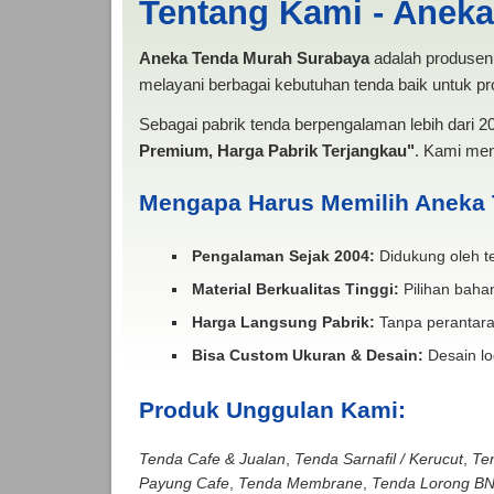
Tentang Kami - Anek
Aneka Tenda Murah Surabaya
adalah produsen 
melayani berbagai kebutuhan tenda baik untuk pro
Sebagai pabrik tenda berpengalaman lebih dari 
Premium, Harga Pabrik Terjangkau"
. Kami men
Mengapa Harus Memilih Aneka
Pengalaman Sejak 2004:
Didukung oleh te
Material Berkualitas Tinggi:
Pilihan bahan
Harga Langsung Pabrik:
Tanpa perantara
Bisa Custom Ukuran & Desain:
Desain lo
Produk Unggulan Kami:
Tenda Cafe & Jualan
,
Tenda Sarnafil / Kerucut
,
Te
Payung Cafe
,
Tenda Membrane
,
Tenda Lorong B