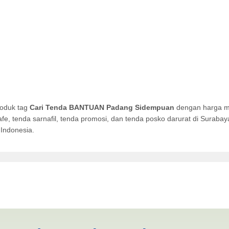
roduk tag
Cari Tenda BANTUAN Padang Sidempuan
dengan harga mu
afe, tenda sarnafil, tenda promosi, dan tenda posko darurat di Surab
Indonesia.
 Padang Sidempuan | PRODU