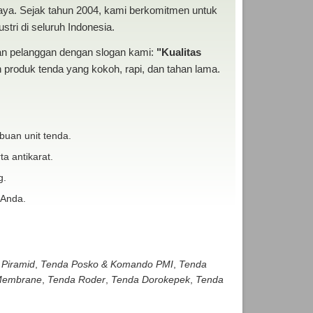
baya. Sejak tahun 2004, kami berkomitmen untuk
tri di seluruh Indonesia.
san pelanggan dengan slogan kami:
"Kualitas
produk tenda yang kokoh, rapi, dan tahan lama.
buan unit tenda.
ta antikarat.
g.
 Anda.
 Piramid
,
Tenda Posko & Komando PMI
,
Tenda
embrane
,
Tenda Roder
,
Tenda Dorokepek
,
Tenda