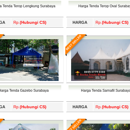
Wajo, Wakatobi, Waropen, Way Kanan, Wonogiri, Wonosobo, Y
a Tenda Terop Lengkung Surabaya
Harga Tenda Terop Oval Suraba
GA
Rp.
(Hubungi CS)
HARGA
Rp.
(Hubungi CS)
BEST SELLER
Harga Tenda Gazebo Surabaya
Harga Tenda Sarnafil Surabay
GA
Rp.
(Hubungi CS)
HARGA
Rp.
(Hubungi CS)
BEST SELLER