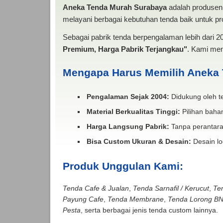
Aneka Tenda Murah Surabaya
adalah produsen 
melayani berbagai kebutuhan tenda baik untuk pro
Sebagai pabrik tenda berpengalaman lebih dari 
Premium, Harga Pabrik Terjangkau"
. Kami men
Mengapa Harus Memilih Aneka
Pengalaman Sejak 2004:
Didukung oleh te
Material Berkualitas Tinggi:
Pilihan bahan
Harga Langsung Pabrik:
Tanpa perantara
Bisa Custom Ukuran & Desain:
Desain lo
Produk Unggulan Kami:
Tenda Cafe & Jualan
,
Tenda Sarnafil / Kerucut
,
Te
Payung Cafe
,
Tenda Membrane
,
Tenda Lorong B
Pesta
, serta berbagai jenis tenda custom lainnya.