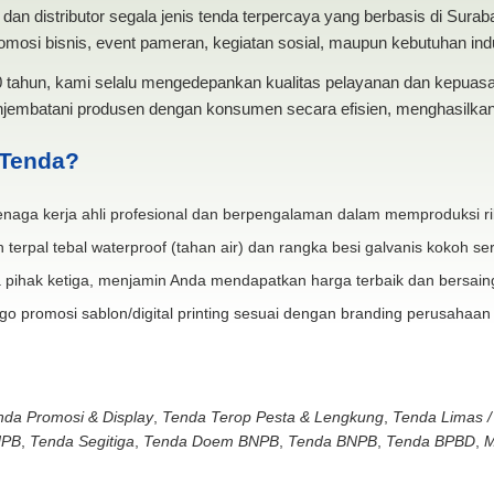
dan distributor segala jenis tenda terpercaya yang berbasis di Sura
mosi bisnis, event pameran, kegiatan sosial, maupun kebutuhan indus
20 tahun, kami selalu mengedepankan kualitas pelayanan dan kepua
jembatani produsen dengan konsumen secara efisien, menghasilkan 
 Tenda?
naga kerja ahli profesional dan berpengalaman dalam memproduksi ri
 terpal tebal waterproof (tahan air) dan rangka besi galvanis kokoh ser
 pihak ketiga, menjamin Anda mendapatkan harga terbaik dan bersain
go promosi sablon/digital printing sesuai dengan branding perusahaan
nda Promosi & Display
,
Tenda Terop Pesta & Lengkung
,
Tenda Limas /
NPB
,
Tenda Segitiga
,
Tenda Doem BNPB
,
Tenda BNPB
,
Tenda BPBD
,
M