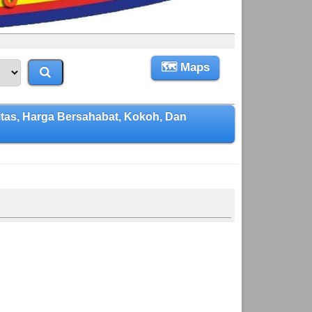
🗺 Maps
s, Harga Bersahabat, Kokoh, Dan