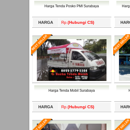
Bawang Barat, Tulangbawang, Tulungagung, 
Harga Tenda Posko PMI Surabaya
Harg
HARGA
Rp.
(Hubungi CS)
HAR
BEST SELLER
BEST SELLER
Harga Tenda Mobil Surabaya
HARGA
Rp.
(Hubungi CS)
HAR
BEST SELLER
BEST SELLER