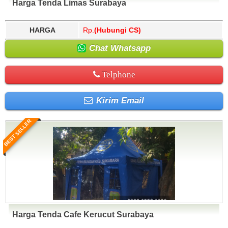
Harga Tenda Limas Surabaya
HARGA
Rp.
(Hubungi CS)
Chat Whatsapp
Telphone
Kirim Email
BEST SELLER
Harga Tenda Cafe Kerucut Surabaya