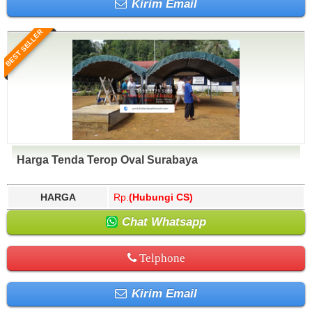
Kirim Email
BEST SELLER
Harga Tenda Terop Oval Surabaya
HARGA
Rp.
(Hubungi CS)
Chat Whatsapp
Telphone
Kirim Email