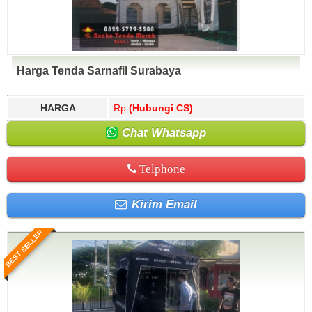
Harga Tenda Sarnafil Surabaya
HARGA
Rp.
(Hubungi CS)
Chat Whatsapp
Telphone
Kirim Email
BEST SELLER