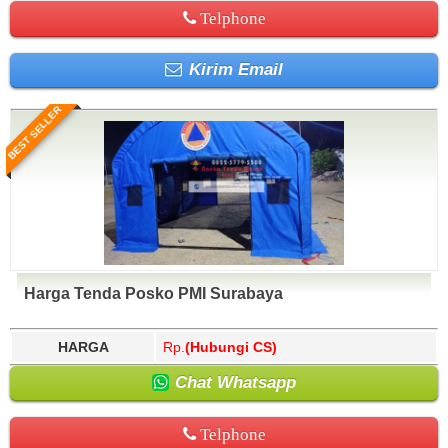
Telphone
Kirim Email
BEST SELLER
Harga Tenda Posko PMI Surabaya
HARGA
Rp.
(Hubungi CS)
Chat Whatsapp
Telphone