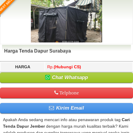
BEST SELLER
Harga Tenda Dapur Surabaya
HARGA
Rp.
(Hubungi CS)
Chat Whatsapp
Telphone
Kirim Email
Apakah Anda sedang mencari info atau penawaran produk tag
Cari
Tenda Dapur Jember
dengan harga murah kualitas terbaik? Kami
adalah produsen dan supplier terpercaya yang menjual aneka jenis