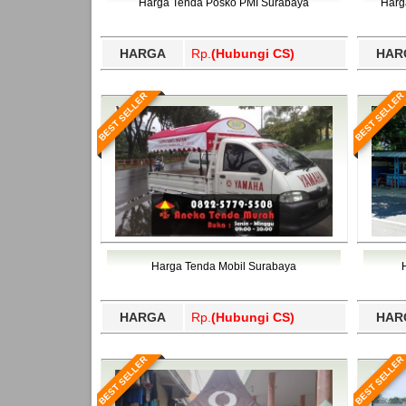
Harga Tenda Posko PMI Surabaya
Harg
HARGA
Rp.
(Hubungi CS)
HAR
BEST SELLER
BEST SELLER
Harga Tenda Mobil Surabaya
HARGA
Rp.
(Hubungi CS)
HAR
BEST SELLER
BEST SELLER