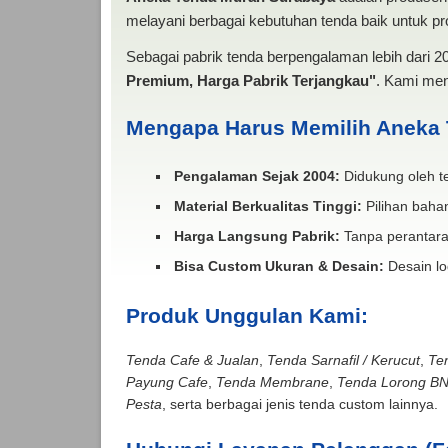
melayani berbagai kebutuhan tenda baik untuk pro
Sebagai pabrik tenda berpengalaman lebih dari 
Premium, Harga Pabrik Terjangkau"
. Kami men
Mengapa Harus Memilih Aneka
Pengalaman Sejak 2004:
Didukung oleh te
Material Berkualitas Tinggi:
Pilihan bahan
Harga Langsung Pabrik:
Tanpa perantara
Bisa Custom Ukuran & Desain:
Desain lo
Produk Unggulan Kami:
Tenda Cafe & Jualan
,
Tenda Sarnafil / Kerucut
,
Te
Payung Cafe
,
Tenda Membrane
,
Tenda Lorong B
Pesta
, serta berbagai jenis tenda custom lainnya.