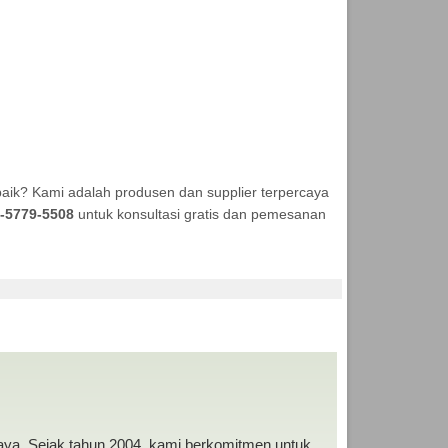
aik? Kami adalah produsen dan supplier terpercaya
-5779-5508
untuk konsultasi gratis dan pemesanan
DA MURAH
baya. Sejak tahun 2004, kami berkomitmen untuk