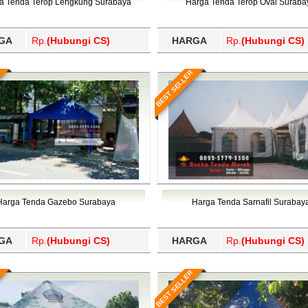
a Tenda Terop Lengkung Surabaya
Harga Tenda Terop Oval Suraba
GA
Rp.
(Hubungi CS)
HARGA
Rp.
(Hubungi CS)
BEST SELLER
Harga Tenda Gazebo Surabaya
Harga Tenda Sarnafil Surabay
GA
Rp.
(Hubungi CS)
HARGA
Rp.
(Hubungi CS)
BEST SELLER