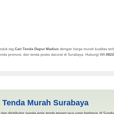
roduk tag
Cari Tenda Dapur Madiun
dengan harga murah kualitas terb
, tenda promosi, dan tenda posko darurat di Surabaya. Hubungi WA
0822
diun | PRODUKSI ANEKA TEN
a Tenda Murah Surabaya
dan distributor segala jenis tenda terpercaya yang berbasis di Sura