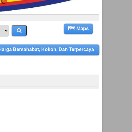
🗺 Maps
arga Bersahabat, Kokoh, Dan Terpercaya