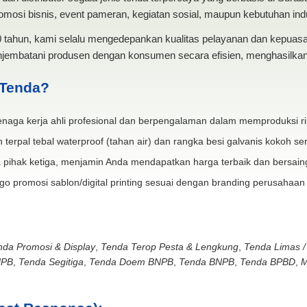
mosi bisnis, event pameran, kegiatan sosial, maupun kebutuhan indus
20 tahun, kami selalu mengedepankan kualitas pelayanan dan kepua
jembatani produsen dengan konsumen secara efisien, menghasilkan 
 Tenda?
naga kerja ahli profesional dan berpengalaman dalam memproduksi ri
 terpal tebal waterproof (tahan air) dan rangka besi galvanis kokoh ser
 pihak ketiga, menjamin Anda mendapatkan harga terbaik dan bersain
go promosi sablon/digital printing sesuai dengan branding perusahaan
nda Promosi & Display
,
Tenda Terop Pesta & Lengkung
,
Tenda Limas /
NPB
,
Tenda Segitiga
,
Tenda Doem BNPB
,
Tenda BNPB
,
Tenda BPBD
,
M