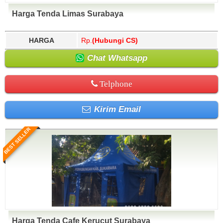
Harga Tenda Limas Surabaya
HARGA
Rp.
(Hubungi CS)
Chat Whatsapp
Telphone
Kirim Email
BEST SELLER
Harga Tenda Cafe Kerucut Surabaya