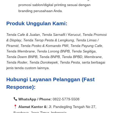
promosi sablon/digital printing sesuai dengan
branding perusahaan Anda.
Produk Unggulan Kami:
Tenda Cafe & Jualan
,
Tenda Sarnafil / Kerucut
,
Tenda Promosi
& Display
,
Tenda Terop Pesta & Lengkung
,
Tenda Limas /
Piramid
,
Tenda Posko & Komando PMI
,
Tenda Payung Cafe
,
Tenda Membrane
,
Tenda Lorong BNPB
,
Tenda Segitiga
,
Tenda Doem BNPB
,
Tenda BNPB
,
Tenda BPBD
,
Membrane
,
Tenda Roder
,
Tenda Dorokepek
,
Tenda Pesta
, serta berbagai
jenis tenda custom lainnya.
Hubungi Layanan Pelanggan (Fast
Response):
WhatsApp / Phone:
0822-5779-5508
Alamat Kantor &:
Jl. Pandegiling Tengah No 27,
Surabaya, Jawa Timur, Indonesia