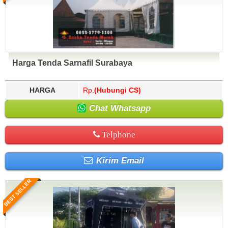
Harga Tenda Sarnafil Surabaya
HARGA
Rp.
(Hubungi CS)
Chat Whatsapp
Telphone
Kirim Email
BEST SELLER