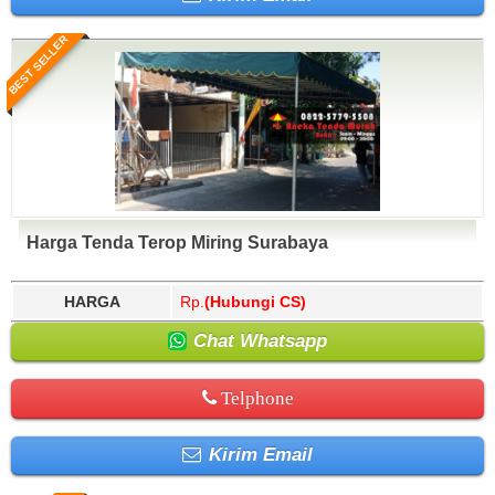
BEST SELLER
Harga Tenda Terop Miring Surabaya
HARGA
Rp.
(Hubungi CS)
Chat Whatsapp
Telphone
Kirim Email