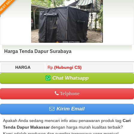
BEST SELLER
Harga Tenda Dapur Surabaya
HARGA
Rp.
(Hubungi CS)
Chat Whatsapp
Telphone
Kirim Email
Apakah Anda sedang mencari info atau penawaran produk tag
Cari
Tenda Dapur Makassar
dengan harga murah kualitas terbaik?
Kami adalah produsen dan supplier terpercaya yang menjual