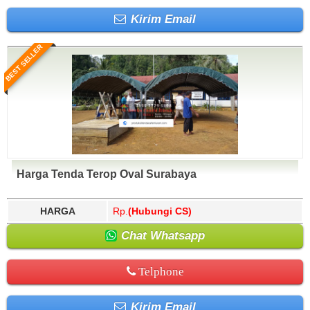
Kirim Email
BEST SELLER
Harga Tenda Terop Oval Surabaya
HARGA
Rp.
(Hubungi CS)
Chat Whatsapp
Telphone
Kirim Email