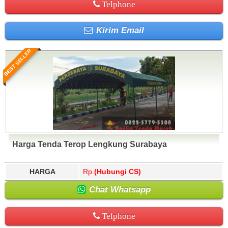
Telphone
Kirim Email
BEST SELLER
Harga Tenda Terop Lengkung Surabaya
HARGA
Rp.
(Hubungi CS)
Chat Whatsapp
Telphone