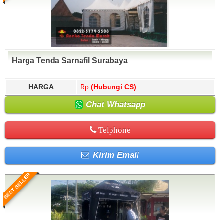
Harga Tenda Sarnafil Surabaya
HARGA
Rp.
(Hubungi CS)
Chat Whatsapp
Telphone
Kirim Email
BEST SELLER