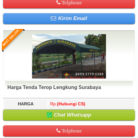
Telphone
Kirim Email
BEST SELLER
Harga Tenda Terop Lengkung Surabaya
HARGA
Rp.
(Hubungi CS)
Chat Whatsapp
Telphone