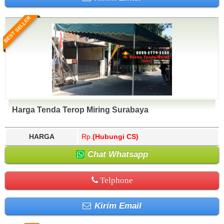
BEST SELLER
Harga Tenda Terop Miring Surabaya
HARGA
Rp.
(Hubungi CS)
Chat Whatsapp
Telphone
Kirim Email