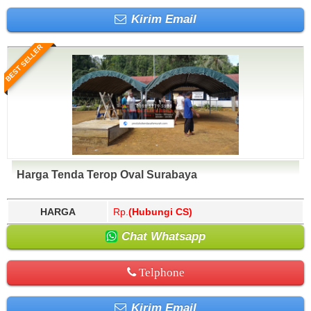
Kirim Email
BEST SELLER
Harga Tenda Terop Oval Surabaya
HARGA
Rp.
(Hubungi CS)
Chat Whatsapp
Telphone
Kirim Email