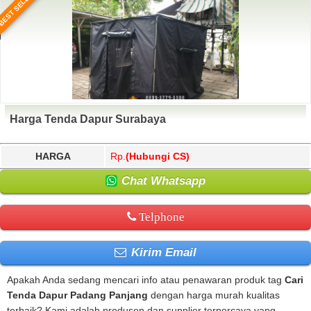
BEST SELLER
Harga Tenda Dapur Surabaya
HARGA
Rp.
(Hubungi CS)
Chat Whatsapp
Telphone
Kirim Email
Apakah Anda sedang mencari info atau penawaran produk tag
Cari
Tenda Dapur Padang Panjang
dengan harga murah kualitas
terbaik? Kami adalah produsen dan supplier terpercaya yang