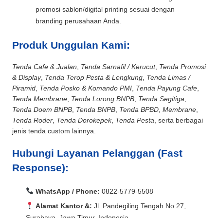
promosi sablon/digital printing sesuai dengan
branding perusahaan Anda.
Produk Unggulan Kami:
Tenda Cafe & Jualan
,
Tenda Sarnafil / Kerucut
,
Tenda Promosi
& Display
,
Tenda Terop Pesta & Lengkung
,
Tenda Limas /
Piramid
,
Tenda Posko & Komando PMI
,
Tenda Payung Cafe
,
Tenda Membrane
,
Tenda Lorong BNPB
,
Tenda Segitiga
,
Tenda Doem BNPB
,
Tenda BNPB
,
Tenda BPBD
,
Membrane
,
Tenda Roder
,
Tenda Dorokepek
,
Tenda Pesta
, serta berbagai
jenis tenda custom lainnya.
Hubungi Layanan Pelanggan (Fast
Response):
WhatsApp / Phone:
0822-5779-5508
Alamat Kantor &:
Jl. Pandegiling Tengah No 27,
Surabaya, Jawa Timur, Indonesia