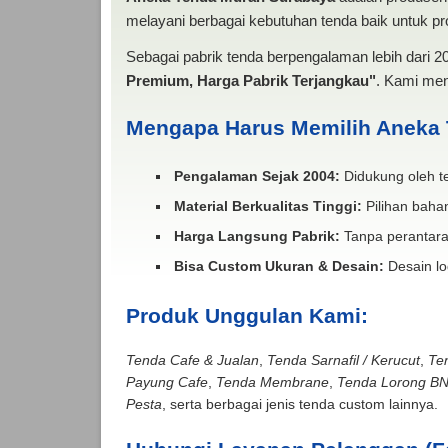
melayani berbagai kebutuhan tenda baik untuk pro
Sebagai pabrik tenda berpengalaman lebih dari 
Premium, Harga Pabrik Terjangkau"
. Kami men
Mengapa Harus Memilih Aneka
Pengalaman Sejak 2004:
Didukung oleh te
Material Berkualitas Tinggi:
Pilihan bahan
Harga Langsung Pabrik:
Tanpa perantara
Bisa Custom Ukuran & Desain:
Desain lo
Produk Unggulan Kami:
Tenda Cafe & Jualan
,
Tenda Sarnafil / Kerucut
,
Te
Payung Cafe
,
Tenda Membrane
,
Tenda Lorong B
Pesta
, serta berbagai jenis tenda custom lainnya.