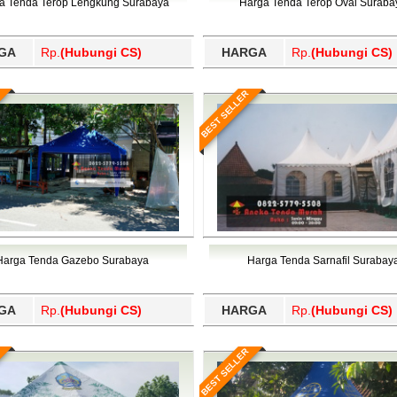
a Tenda Terop Lengkung Surabaya
Harga Tenda Terop Oval Suraba
GA
Rp.
(Hubungi CS)
HARGA
Rp.
(Hubungi CS)
BEST SELLER
Harga Tenda Gazebo Surabaya
Harga Tenda Sarnafil Surabay
GA
Rp.
(Hubungi CS)
HARGA
Rp.
(Hubungi CS)
BEST SELLER