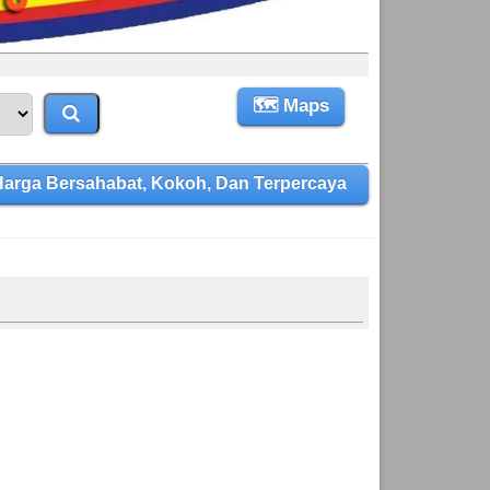
🗺 Maps
arga Bersahabat, Kokoh, Dan Terpercaya