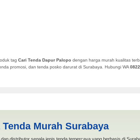
roduk tag
Cari Tenda Dapur Palopo
dengan harga murah kualitas terb
, tenda promosi, dan tenda posko darurat di Surabaya. Hubungi WA
0822
lopo | PRODUKSI ANEKA TEN
a Tenda Murah Surabaya
dan distributor segala jenis tenda terpercaya yang berbasis di Sura