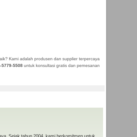
aik? Kami adalah produsen dan supplier terpercaya
-5779-5508
untuk konsultasi gratis dan pemesanan
DA MURAH
baya. Sejak tahun 2004, kami berkomitmen untuk