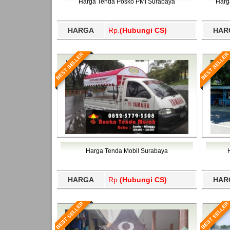
Harga Tenda Posko PMI Surabaya
Harg
HARGA
Rp.
(Hubungi CS)
HAR
BEST SELLER
BEST SELLER
Harga Tenda Mobil Surabaya
HARGA
Rp.
(Hubungi CS)
HAR
BEST SELLER
BEST SELLER