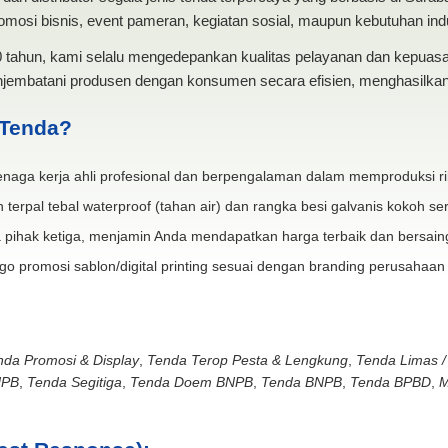
mosi bisnis, event pameran, kegiatan sosial, maupun kebutuhan indus
20 tahun, kami selalu mengedepankan kualitas pelayanan dan kepua
jembatani produsen dengan konsumen secara efisien, menghasilkan 
 Tenda?
naga kerja ahli profesional dan berpengalaman dalam memproduksi ri
 terpal tebal waterproof (tahan air) dan rangka besi galvanis kokoh ser
 pihak ketiga, menjamin Anda mendapatkan harga terbaik dan bersain
go promosi sablon/digital printing sesuai dengan branding perusahaan
nda Promosi & Display
,
Tenda Terop Pesta & Lengkung
,
Tenda Limas /
NPB
,
Tenda Segitiga
,
Tenda Doem BNPB
,
Tenda BNPB
,
Tenda BPBD
,
M