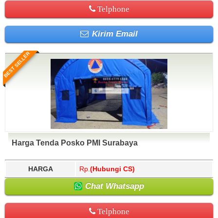
Telphone
Kirim Email
BEST SELLER
Harga Tenda Posko PMI Surabaya
HARGA
Rp.
(Hubungi CS)
Chat Whatsapp
Telphone