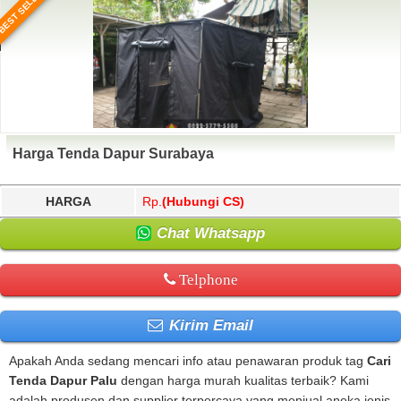
BEST SELLER
Harga Tenda Dapur Surabaya
HARGA
Rp.
(Hubungi CS)
Chat Whatsapp
Telphone
Kirim Email
Apakah Anda sedang mencari info atau penawaran produk tag
Cari
Tenda Dapur Palu
dengan harga murah kualitas terbaik? Kami
adalah produsen dan supplier terpercaya yang menjual aneka jenis