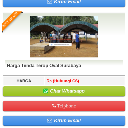
Kirim Email
BEST SELLER
Harga Tenda Terop Oval Surabaya
HARGA
Rp.
(Hubungi CS)
Chat Whatsapp
Telphone
Kirim Email