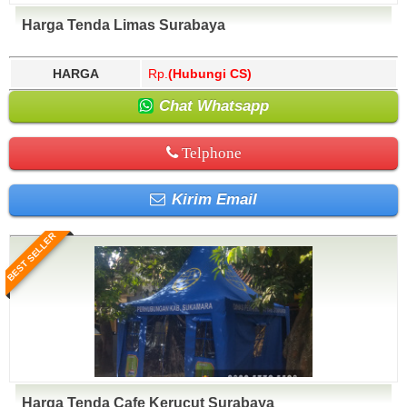
Harga Tenda Limas Surabaya
HARGA
Rp.
(Hubungi CS)
Chat Whatsapp
Telphone
Kirim Email
BEST SELLER
Harga Tenda Cafe Kerucut Surabaya