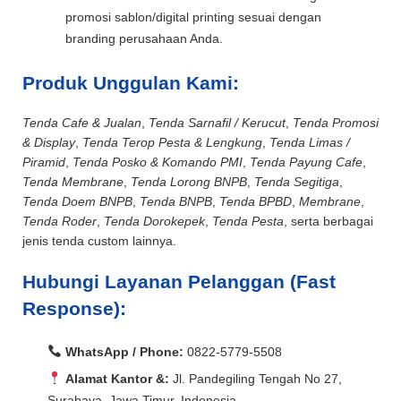
promosi sablon/digital printing sesuai dengan
branding perusahaan Anda.
Produk Unggulan Kami:
Tenda Cafe & Jualan
,
Tenda Sarnafil / Kerucut
,
Tenda Promosi
& Display
,
Tenda Terop Pesta & Lengkung
,
Tenda Limas /
Piramid
,
Tenda Posko & Komando PMI
,
Tenda Payung Cafe
,
Tenda Membrane
,
Tenda Lorong BNPB
,
Tenda Segitiga
,
Tenda Doem BNPB
,
Tenda BNPB
,
Tenda BPBD
,
Membrane
,
Tenda Roder
,
Tenda Dorokepek
,
Tenda Pesta
, serta berbagai
jenis tenda custom lainnya.
Hubungi Layanan Pelanggan (Fast
Response):
WhatsApp / Phone:
0822-5779-5508
Alamat Kantor &:
Jl. Pandegiling Tengah No 27,
Surabaya, Jawa Timur, Indonesia