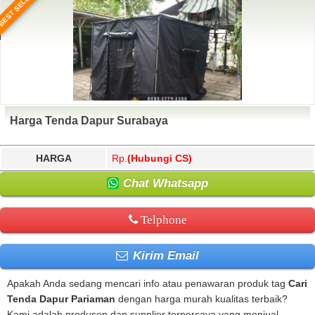
BEST SELLER
Harga Tenda Dapur Surabaya
HARGA
Rp.
(Hubungi CS)
Chat Whatsapp
Telphone
Kirim Email
Apakah Anda sedang mencari info atau penawaran produk tag
Cari
Tenda Dapur Pariaman
dengan harga murah kualitas terbaik?
Kami adalah produsen dan supplier terpercaya yang menjual