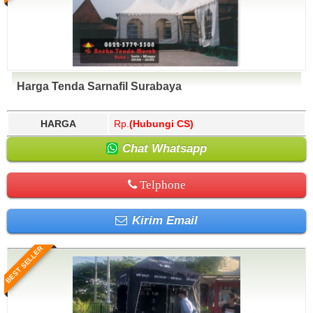
Harga Tenda Sarnafil Surabaya
HARGA
Rp.
(Hubungi CS)
Chat Whatsapp
Telphone
Kirim Email
BEST SELLER