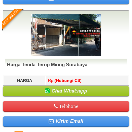
BEST SELLER
Harga Tenda Terop Miring Surabaya
HARGA
Rp.
(Hubungi CS)
Chat Whatsapp
Telphone
Kirim Email