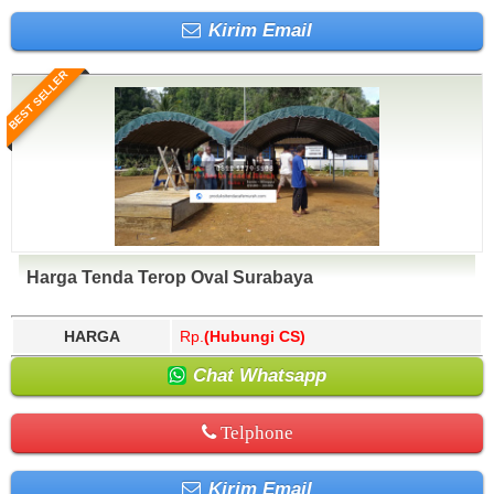
Kirim Email
BEST SELLER
Harga Tenda Terop Oval Surabaya
HARGA
Rp.
(Hubungi CS)
Chat Whatsapp
Telphone
Kirim Email