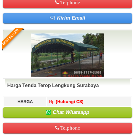
Telphone
Kirim Email
BEST SELLER
Harga Tenda Terop Lengkung Surabaya
HARGA
Rp.
(Hubungi CS)
Chat Whatsapp
Telphone