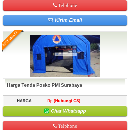
Telphone
Kirim Email
BEST SELLER
Harga Tenda Posko PMI Surabaya
HARGA
Rp.
(Hubungi CS)
Chat Whatsapp
Telphone