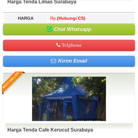
Harga Tenda Limas Surabaya
HARGA
Rp.
(Hubungi CS)
Chat Whatsapp
Telphone
Kirim Email
BEST SELLER
Harga Tenda Cafe Kerucut Surabaya