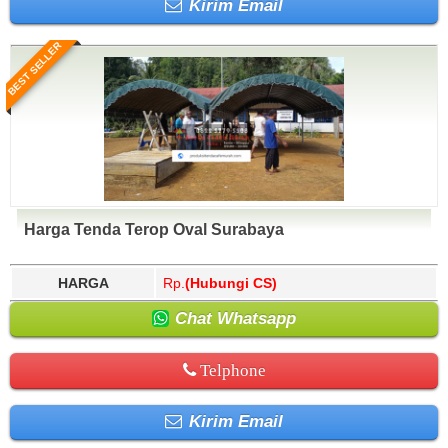
Kirim Email
BEST SELLER
Harga Tenda Terop Oval Surabaya
HARGA
Rp.
(Hubungi CS)
Chat Whatsapp
Telphone
Kirim Email