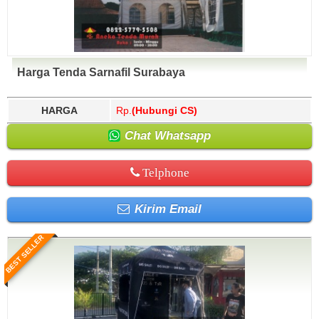
Harga Tenda Sarnafil Surabaya
HARGA
Rp.
(Hubungi CS)
Chat Whatsapp
Telphone
Kirim Email
BEST SELLER