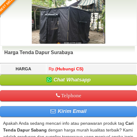
BEST SELLER
Harga Tenda Dapur Surabaya
HARGA
Rp.
(Hubungi CS)
Chat Whatsapp
Telphone
Kirim Email
Apakah Anda sedang mencari info atau penawaran produk tag
Cari
Tenda Dapur Sabang
dengan harga murah kualitas terbaik? Kami
adalah produsen dan supplier terpercaya yang menjual aneka jenis