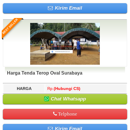
Kirim Email
BEST SELLER
Harga Tenda Terop Oval Surabaya
HARGA
Rp.
(Hubungi CS)
Chat Whatsapp
Telphone
Kirim Email