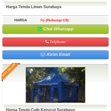
Harga Tenda Limas Surabaya
HARGA
Rp.
(Hubungi CS)
Chat Whatsapp
Telphone
Kirim Email
BEST SELLER
Harga Tenda Cafe Kerucut Surabaya