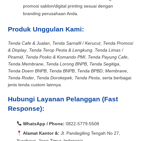
promosi sablon/digital printing sesuai dengan
branding perusahaan Anda.
Produk Unggulan Kami:
Tenda Cafe & Jualan
,
Tenda Sarnafil / Kerucut
,
Tenda Promosi
& Display
,
Tenda Terop Pesta & Lengkung
,
Tenda Limas /
Piramid
,
Tenda Posko & Komando PMI
,
Tenda Payung Cafe
,
Tenda Membrane
,
Tenda Lorong BNPB
,
Tenda Segitiga
,
Tenda Doem BNPB
,
Tenda BNPB
,
Tenda BPBD
,
Membrane
,
Tenda Roder
,
Tenda Dorokepek
,
Tenda Pesta
, serta berbagai
jenis tenda custom lainnya.
Hubungi Layanan Pelanggan (Fast
Response):
WhatsApp / Phone:
0822-5779-5508
Alamat Kantor &:
Jl. Pandegiling Tengah No 27,
Surabaya, Jawa Timur, Indonesia