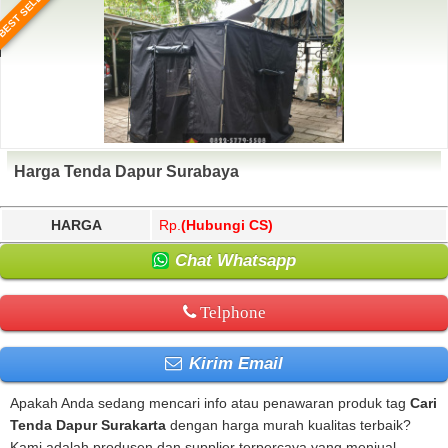
BEST SELLER
Harga Tenda Dapur Surabaya
HARGA
Rp.
(Hubungi CS)
Chat Whatsapp
Telphone
Kirim Email
Apakah Anda sedang mencari info atau penawaran produk tag
Cari
Tenda Dapur Surakarta
dengan harga murah kualitas terbaik?
Kami adalah produsen dan supplier terpercaya yang menjual