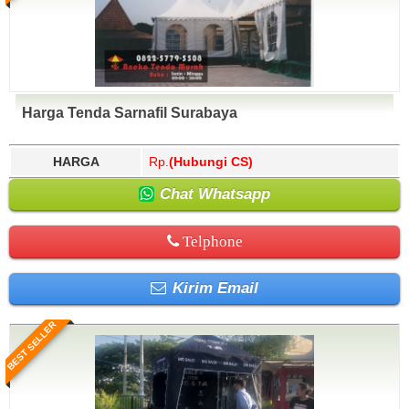
Harga Tenda Sarnafil Surabaya
HARGA
Rp.
(Hubungi CS)
Chat Whatsapp
Telphone
Kirim Email
BEST SELLER