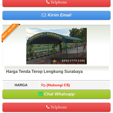
Telphone
Kirim Email
BEST SELLER
Harga Tenda Terop Lengkung Surabaya
HARGA
Rp.
(Hubungi CS)
Chat Whatsapp
Telphone