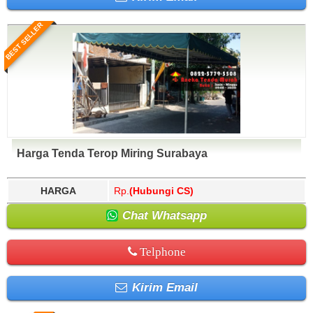
BEST SELLER
Harga Tenda Terop Miring Surabaya
HARGA
Rp.
(Hubungi CS)
Chat Whatsapp
Telphone
Kirim Email