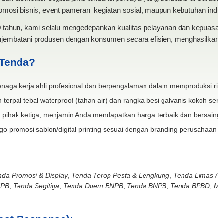
mosi bisnis, event pameran, kegiatan sosial, maupun kebutuhan indus
20 tahun, kami selalu mengedepankan kualitas pelayanan dan kepua
jembatani produsen dengan konsumen secara efisien, menghasilkan 
 Tenda?
naga kerja ahli profesional dan berpengalaman dalam memproduksi ri
 terpal tebal waterproof (tahan air) dan rangka besi galvanis kokoh ser
 pihak ketiga, menjamin Anda mendapatkan harga terbaik dan bersain
go promosi sablon/digital printing sesuai dengan branding perusahaan
nda Promosi & Display
,
Tenda Terop Pesta & Lengkung
,
Tenda Limas /
NPB
,
Tenda Segitiga
,
Tenda Doem BNPB
,
Tenda BNPB
,
Tenda BPBD
,
M