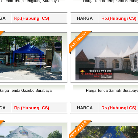
a Tenda Terop Lengkung Surabaya
Harga Tenda Terop Oval Suraba
GA
Rp.
(Hubungi CS)
HARGA
Rp.
(Hubungi CS)
BEST SELLER
Harga Tenda Gazebo Surabaya
Harga Tenda Sarnafil Surabay
GA
Rp.
(Hubungi CS)
HARGA
Rp.
(Hubungi CS)
BEST SELLER