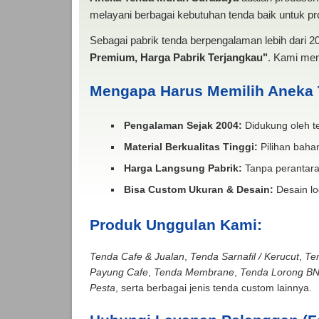
melayani berbagai kebutuhan tenda baik untuk pro
Sebagai pabrik tenda berpengalaman lebih dari 
Premium, Harga Pabrik Terjangkau"
. Kami men
Mengapa Harus Memilih Aneka
Pengalaman Sejak 2004:
Didukung oleh te
Material Berkualitas Tinggi:
Pilihan bahan
Harga Langsung Pabrik:
Tanpa perantara
Bisa Custom Ukuran & Desain:
Desain lo
Produk Unggulan Kami:
Tenda Cafe & Jualan
,
Tenda Sarnafil / Kerucut
,
Te
Payung Cafe
,
Tenda Membrane
,
Tenda Lorong B
Pesta
, serta berbagai jenis tenda custom lainnya.