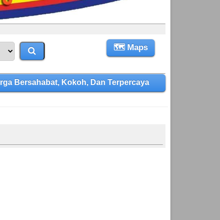
🗺 Maps
ga Bersahabat, Kokoh, Dan Terpercaya