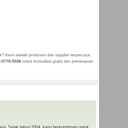
k? Kami adalah produsen dan supplier terpercaya
-5779-5508
untuk konsultasi gratis dan pemesanan
 MURAH
baya. Sejak tahun 2004, kami berkomitmen untuk