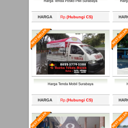
Harga Tenda Posko PMI Surabaya
Harg
HARGA
Rp.
(Hubungi CS)
HAR
BEST SELLER
BEST SELLER
Harga Tenda Mobil Surabaya
HARGA
Rp.
(Hubungi CS)
HAR
BEST SELLER
BEST SELLER