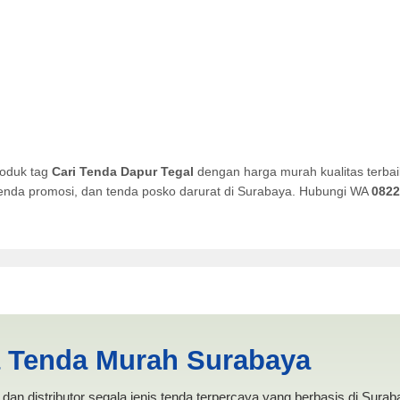
roduk tag
Cari Tenda Dapur Tegal
dengan harga murah kualitas terbai
, tenda promosi, dan tenda posko darurat di Surabaya. Hubungi WA
0822
gal | PRODUKSI ANEKA TENDA
a Tenda Murah Surabaya
dan distributor segala jenis tenda terpercaya yang berbasis di Sura