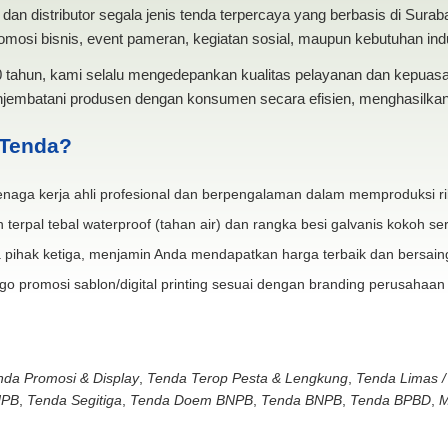
dan distributor segala jenis tenda terpercaya yang berbasis di Sura
mosi bisnis, event pameran, kegiatan sosial, maupun kebutuhan indus
20 tahun, kami selalu mengedepankan kualitas pelayanan dan kepua
jembatani produsen dengan konsumen secara efisien, menghasilkan 
 Tenda?
naga kerja ahli profesional dan berpengalaman dalam memproduksi ri
 terpal tebal waterproof (tahan air) dan rangka besi galvanis kokoh ser
 pihak ketiga, menjamin Anda mendapatkan harga terbaik dan bersain
go promosi sablon/digital printing sesuai dengan branding perusahaan
nda Promosi & Display
,
Tenda Terop Pesta & Lengkung
,
Tenda Limas /
NPB
,
Tenda Segitiga
,
Tenda Doem BNPB
,
Tenda BNPB
,
Tenda BPBD
,
M