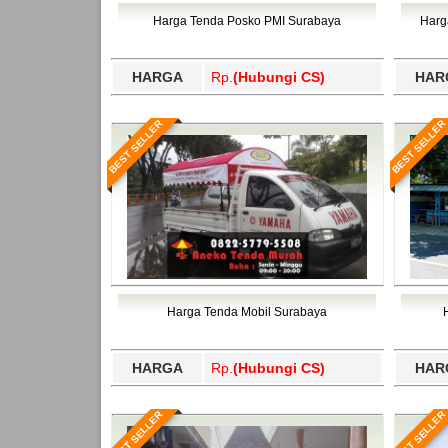
Bawang Barat, Tulangbawang, Tulungagung, 
Harga Tenda Posko PMI Surabaya
Harg
HARGA
Rp.
(Hubungi CS)
HAR
BEST SELLER
BEST SELLER
Harga Tenda Mobil Surabaya
HARGA
Rp.
(Hubungi CS)
HAR
BEST SELLER
BEST SELLER