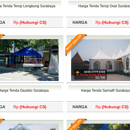
Wajo, Wakatobi, Waropen, Way Kanan, Wonogiri, Wonosobo, Y
a Tenda Terop Lengkung Surabaya
Harga Tenda Terop Oval Suraba
GA
Rp.
(Hubungi CS)
HARGA
Rp.
(Hubungi CS)
BEST SELLER
Harga Tenda Gazebo Surabaya
Harga Tenda Sarnafil Surabay
GA
Rp.
(Hubungi CS)
HARGA
Rp.
(Hubungi CS)
BEST SELLER