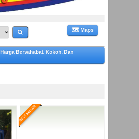
🗺 Maps
Harga Bersahabat, Kokoh, Dan
BEST SELLER