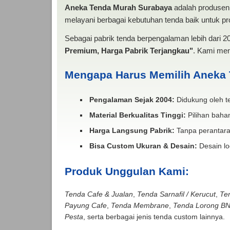
Aneka Tenda Murah Surabaya
adalah produsen 
melayani berbagai kebutuhan tenda baik untuk pro
Sebagai pabrik tenda berpengalaman lebih dari 
Premium, Harga Pabrik Terjangkau"
. Kami men
Mengapa Harus Memilih Aneka
Pengalaman Sejak 2004:
Didukung oleh te
Material Berkualitas Tinggi:
Pilihan bahan
Harga Langsung Pabrik:
Tanpa perantara
Bisa Custom Ukuran & Desain:
Desain lo
Produk Unggulan Kami:
Tenda Cafe & Jualan
,
Tenda Sarnafil / Kerucut
,
Te
Payung Cafe
,
Tenda Membrane
,
Tenda Lorong B
Pesta
, serta berbagai jenis tenda custom lainnya.