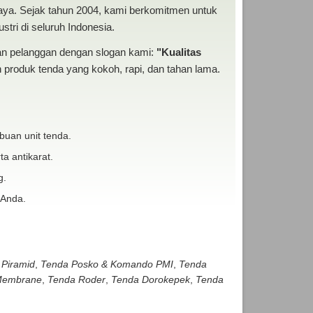
baya. Sejak tahun 2004, kami berkomitmen untuk
tri di seluruh Indonesia.
san pelanggan dengan slogan kami:
"Kualitas
produk tenda yang kokoh, rapi, dan tahan lama.
buan unit tenda.
ta antikarat.
g.
 Anda.
 Piramid
,
Tenda Posko & Komando PMI
,
Tenda
embrane
,
Tenda Roder
,
Tenda Dorokepek
,
Tenda