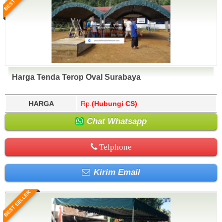
Harga Tenda Terop Oval Surabaya
HARGA
Rp.
(Hubungi CS)
Chat Whatsapp
Telphone
Kirim Email
BEST SELLER