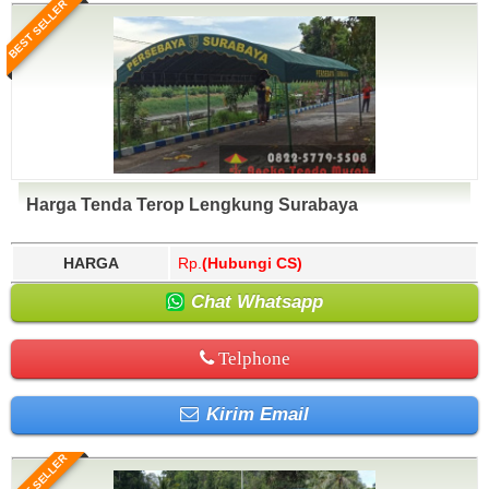
BEST SELLER
Harga Tenda Terop Lengkung Surabaya
HARGA
Rp.
(Hubungi CS)
Chat Whatsapp
Telphone
Kirim Email
BEST SELLER