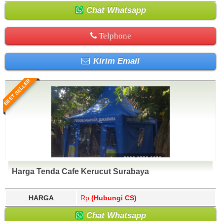
Chat Whatsapp
Telphone
Kirim Email
BEST SELLER
Harga Tenda Cafe Kerucut Surabaya
HARGA
Rp.
(Hubungi CS)
Chat Whatsapp