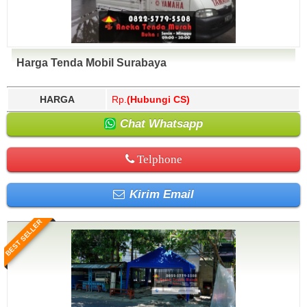
Harga Tenda Mobil Surabaya
HARGA
Rp.
(Hubungi CS)
Chat Whatsapp
Telphone
Kirim Email
BEST SELLER