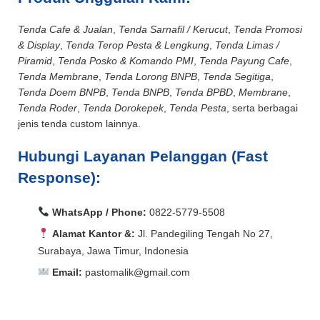
Tenda Cafe & Jualan
,
Tenda Sarnafil / Kerucut
,
Tenda Promosi
& Display
,
Tenda Terop Pesta & Lengkung
,
Tenda Limas /
Piramid
,
Tenda Posko & Komando PMI
,
Tenda Payung Cafe
,
Tenda Membrane
,
Tenda Lorong BNPB
,
Tenda Segitiga
,
Tenda Doem BNPB
,
Tenda BNPB
,
Tenda BPBD
,
Membrane
,
Tenda Roder
,
Tenda Dorokepek
,
Tenda Pesta
, serta berbagai
jenis tenda custom lainnya.
Hubungi Layanan Pelanggan (Fast
Response):
WhatsApp / Phone:
0822-5779-5508
Alamat Kantor &:
Jl. Pandegiling Tengah No 27,
Surabaya, Jawa Timur, Indonesia
Email:
pastomalik@gmail.com
Aceh Barat, Aceh Barat Daya, Aceh Besar, Aceh Jaya,