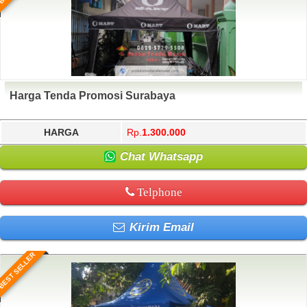
Harga Tenda Promosi Surabaya
HARGA
Rp.
1.300.000
Chat Whatsapp
Telphone
Kirim Email
BEST SELLER