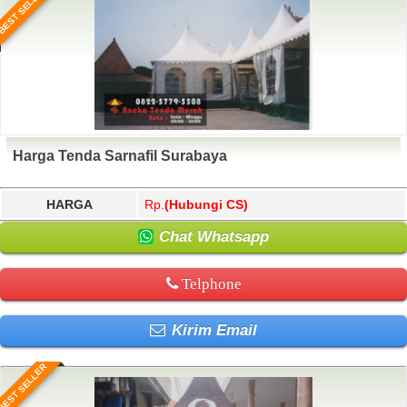
BEST SELLER
Harga Tenda Sarnafil Surabaya
HARGA
Rp.
(Hubungi CS)
Chat Whatsapp
Telphone
Kirim Email
BEST SELLER