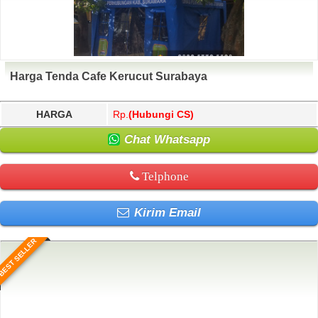
Harga Tenda Cafe Kerucut Surabaya
HARGA
Rp.
(Hubungi CS)
Chat Whatsapp
Telphone
Kirim Email
BEST SELLER