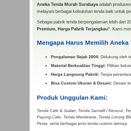
Aneka Tenda Murah Surabaya
adalah produsen 
melayani berbagai kebutuhan tenda baik untuk pro
Sebagai pabrik tenda berpengalaman lebih dari 
Premium, Harga Pabrik Terjangkau"
. Kami men
Mengapa Harus Memilih Aneka
Pengalaman Sejak 2004:
Didukung oleh te
Material Berkualitas Tinggi:
Pilihan bahan
Harga Langsung Pabrik:
Tanpa perantara
Bisa Custom Ukuran & Desain:
Desain lo
Produk Unggulan Kami:
Tenda Cafe & Jualan
,
Tenda Sarnafil / Kerucut
,
Te
Payung Cafe
,
Tenda Membrane
,
Tenda Lorong B
Pesta
, serta berbagai jenis tenda custom lainnya.