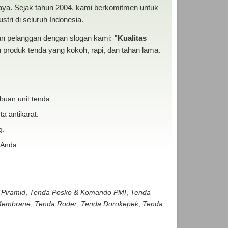
baya. Sejak tahun 2004, kami berkomitmen untuk
tri di seluruh Indonesia.
san pelanggan dengan slogan kami:
"Kualitas
produk tenda yang kokoh, rapi, dan tahan lama.
buan unit tenda.
ta antikarat.
g.
 Anda.
 Piramid
,
Tenda Posko & Komando PMI
,
Tenda
embrane
,
Tenda Roder
,
Tenda Dorokepek
,
Tenda