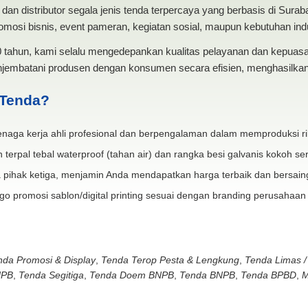
dan distributor segala jenis tenda terpercaya yang berbasis di Sura
mosi bisnis, event pameran, kegiatan sosial, maupun kebutuhan indus
20 tahun, kami selalu mengedepankan kualitas pelayanan dan kepua
jembatani produsen dengan konsumen secara efisien, menghasilkan 
 Tenda?
naga kerja ahli profesional dan berpengalaman dalam memproduksi ri
 terpal tebal waterproof (tahan air) dan rangka besi galvanis kokoh ser
 pihak ketiga, menjamin Anda mendapatkan harga terbaik dan bersain
go promosi sablon/digital printing sesuai dengan branding perusahaan
nda Promosi & Display
,
Tenda Terop Pesta & Lengkung
,
Tenda Limas /
NPB
,
Tenda Segitiga
,
Tenda Doem BNPB
,
Tenda BNPB
,
Tenda BPBD
,
M