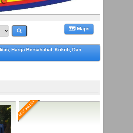
🗺 Maps
as, Harga Bersahabat, Kokoh, Dan
BEST SELLER