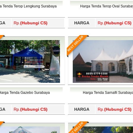
Wajo, Wakatobi, Waropen, Way Kanan, Wonogiri, Wonosobo, Y
a Tenda Terop Lengkung Surabaya
Harga Tenda Terop Oval Suraba
GA
Rp.
(Hubungi CS)
HARGA
Rp.
(Hubungi CS)
BEST SELLER
Harga Tenda Gazebo Surabaya
Harga Tenda Sarnafil Surabay
GA
Rp.
(Hubungi CS)
HARGA
Rp.
(Hubungi CS)
BEST SELLER