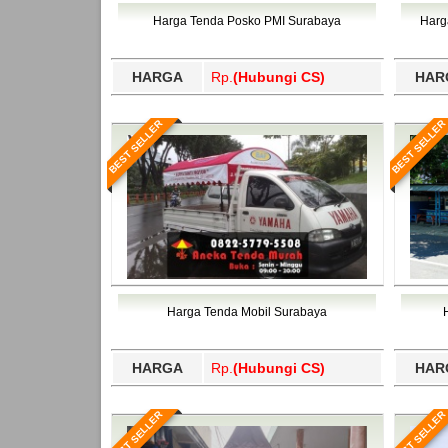
Bawang Barat, Tulangbawang, Tulungagung, 
Harga Tenda Posko PMI Surabaya
Harg
HARGA
Rp.
(Hubungi CS)
HAR
BEST SELLER
BEST SELLER
Harga Tenda Mobil Surabaya
HARGA
Rp.
(Hubungi CS)
HAR
BEST SELLER
BEST SELLER