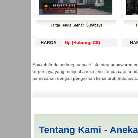
Harga Tenda Sarnafil Surabaya
HARGA
Rp.
(Hubungi CS)
HA
Apakah Anda sedang mencari info atau penawaran p
terpercaya yang menjual aneka jenis tenda cafe, ten
pemesanan dengan pengiriman ke seluruh Indonesia.
Cari Tenda Kerucut 
Tentang Kami - Anek