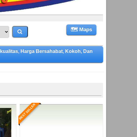
🗺 Maps
alitas, Harga Bersahabat, Kokoh, Dan
BEST SELLER