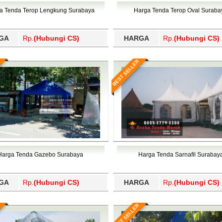
Wajo, Wakatobi, Waropen, Way Kanan, Wonogiri, Wonosobo, Y
a Tenda Terop Lengkung Surabaya
Harga Tenda Terop Oval Suraba
GA
Rp.
(Hubungi CS)
HARGA
Rp.
(Hubungi CS)
BEST SELLER
Harga Tenda Gazebo Surabaya
Harga Tenda Sarnafil Surabay
GA
Rp.
(Hubungi CS)
HARGA
Rp.
(Hubungi CS)
BEST SELLER