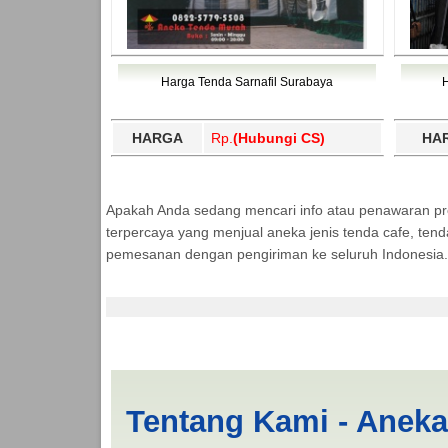
Harga Tenda Sarnafil Surabaya
HARGA
Rp.
(Hubungi CS)
HA
Apakah Anda sedang mencari info atau penawaran p
terpercaya yang menjual aneka jenis tenda cafe, ten
pemesanan dengan pengiriman ke seluruh Indonesia.
Cari Tenda Kerucut 
Tentang Kami - Anek