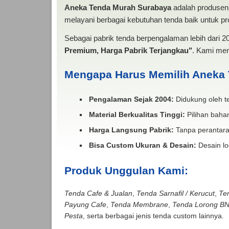
Aneka Tenda Murah Surabaya
adalah produsen 
melayani berbagai kebutuhan tenda baik untuk pro
Sebagai pabrik tenda berpengalaman lebih dari 
Premium, Harga Pabrik Terjangkau"
. Kami men
Mengapa Harus Memilih Aneka
Pengalaman Sejak 2004:
Didukung oleh te
Material Berkualitas Tinggi:
Pilihan bahan
Harga Langsung Pabrik:
Tanpa perantara
Bisa Custom Ukuran & Desain:
Desain lo
Produk Unggulan Kami:
Tenda Cafe & Jualan
,
Tenda Sarnafil / Kerucut
,
Te
Payung Cafe
,
Tenda Membrane
,
Tenda Lorong B
Pesta
, serta berbagai jenis tenda custom lainnya.