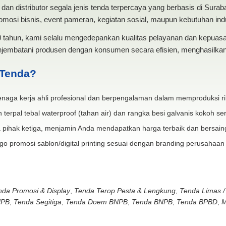
dan distributor segala jenis tenda terpercaya yang berbasis di Sura
mosi bisnis, event pameran, kegiatan sosial, maupun kebutuhan indus
20 tahun, kami selalu mengedepankan kualitas pelayanan dan kepua
jembatani produsen dengan konsumen secara efisien, menghasilkan 
 Tenda?
naga kerja ahli profesional dan berpengalaman dalam memproduksi ri
 terpal tebal waterproof (tahan air) dan rangka besi galvanis kokoh ser
 pihak ketiga, menjamin Anda mendapatkan harga terbaik dan bersain
go promosi sablon/digital printing sesuai dengan branding perusahaan
nda Promosi & Display
,
Tenda Terop Pesta & Lengkung
,
Tenda Limas /
NPB
,
Tenda Segitiga
,
Tenda Doem BNPB
,
Tenda BNPB
,
Tenda BPBD
,
M