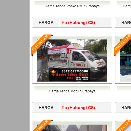
Bawang Barat, Tulangbawang, Tulungagung, 
Harga Tenda Posko PMI Surabaya
Harg
HARGA
Rp.
(Hubungi CS)
HAR
BEST SELLER
BEST SELLER
Harga Tenda Mobil Surabaya
HARGA
Rp.
(Hubungi CS)
HAR
BEST SELLER
BEST SELLER