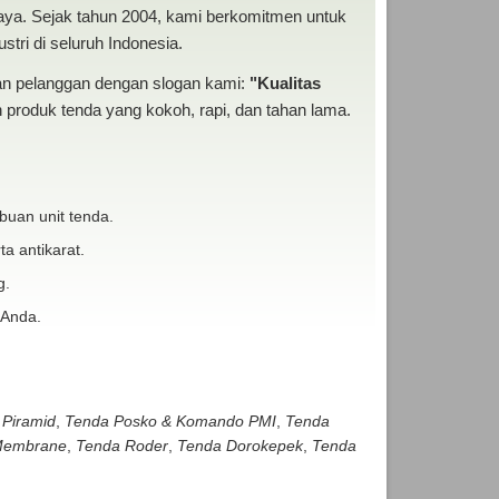
baya. Sejak tahun 2004, kami berkomitmen untuk
tri di seluruh Indonesia.
san pelanggan dengan slogan kami:
"Kualitas
produk tenda yang kokoh, rapi, dan tahan lama.
buan unit tenda.
ta antikarat.
g.
 Anda.
 Piramid
,
Tenda Posko & Komando PMI
,
Tenda
embrane
,
Tenda Roder
,
Tenda Dorokepek
,
Tenda