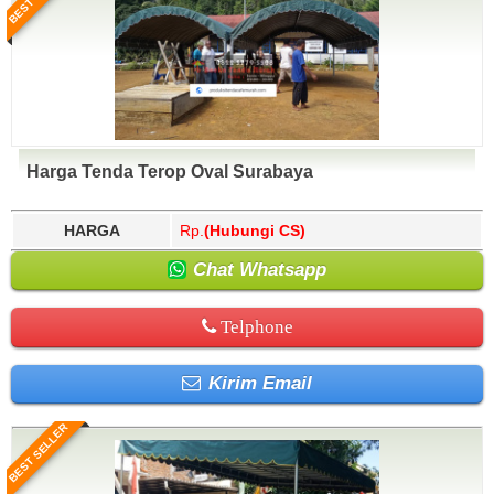
Harga Tenda Terop Oval Surabaya
HARGA
Rp.
(Hubungi CS)
Chat Whatsapp
Telphone
Kirim Email
BEST SELLER