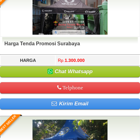
Harga Tenda Promosi Surabaya
HARGA
Rp.
1.300.000
Chat Whatsapp
Telphone
Kirim Email
BEST SELLER