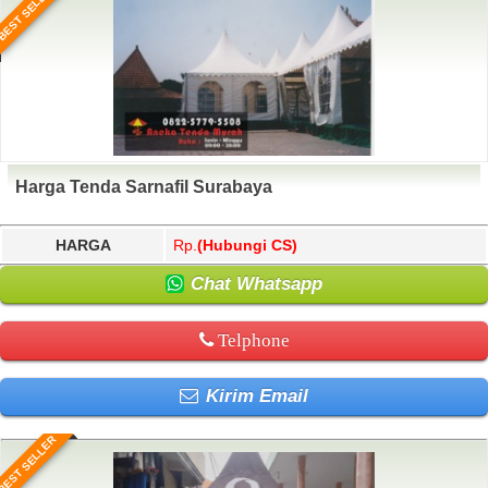
BEST SELLER
Harga Tenda Sarnafil Surabaya
HARGA
Rp.
(Hubungi CS)
Chat Whatsapp
Telphone
Kirim Email
BEST SELLER