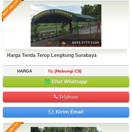
BEST SELLER
Harga Tenda Terop Lengkung Surabaya
HARGA
Rp.
(Hubungi CS)
Chat Whatsapp
Telphone
Kirim Email
BEST SELLER