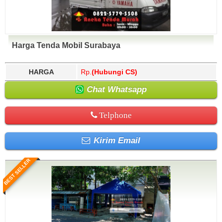
Harga Tenda Mobil Surabaya
HARGA
Rp.
(Hubungi CS)
Chat Whatsapp
Telphone
Kirim Email
BEST SELLER