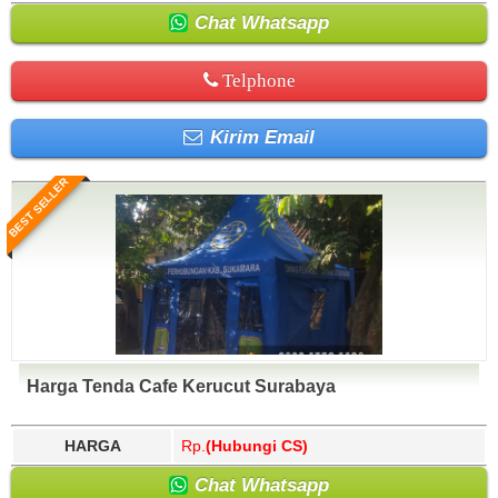
Chat Whatsapp
Telphone
Kirim Email
BEST SELLER
Harga Tenda Cafe Kerucut Surabaya
HARGA
Rp.
(Hubungi CS)
Chat Whatsapp