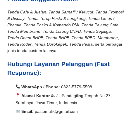
Tenda Cafe & Jualan
,
Tenda Sarnafil / Kerucut
,
Tenda Promosi
& Display
,
Tenda Terop Pesta & Lengkung
,
Tenda Limas /
Piramid
,
Tenda Posko & Komando PMI
,
Tenda Payung Cafe
,
Tenda Membrane
,
Tenda Lorong BNPB
,
Tenda Segitiga
,
Tenda Doem BNPB
,
Tenda BNPB
,
Tenda BPBD
,
Membrane
,
Tenda Roder
,
Tenda Dorokepek
,
Tenda Pesta
, serta berbagai
jenis tenda custom lainnya.
Hubungi Layanan Pelanggan (Fast
Response):
WhatsApp / Phone:
0822-5779-5508
Alamat Kantor &:
Jl. Pandegiling Tengah No 27,
Surabaya, Jawa Timur, Indonesia
Email:
pastomalik@gmail.com
Aceh Barat, Aceh Barat Daya, Aceh Besar, Aceh Jaya,