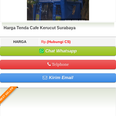
Harga Tenda Cafe Kerucut Surabaya
HARGA
Rp.
(Hubungi CS)
Chat Whatsapp
Telphone
Kirim Email
BEST SELLER