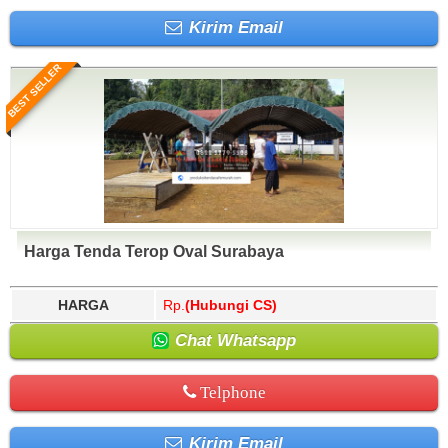
Kirim Email
BEST SELLER
Harga Tenda Terop Oval Surabaya
HARGA
Rp.
(Hubungi CS)
Chat Whatsapp
Telphone
Kirim Email