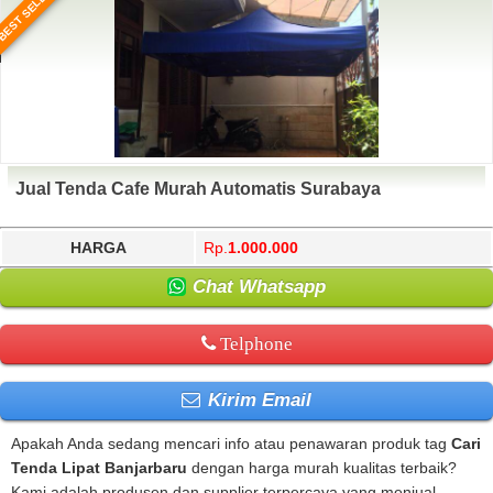
BEST SELLER
Jual Tenda Cafe Murah Automatis Surabaya
HARGA
Rp.
1.000.000
Chat Whatsapp
Telphone
Kirim Email
Apakah Anda sedang mencari info atau penawaran produk tag
Cari
Tenda Lipat Banjarbaru
dengan harga murah kualitas terbaik?
Kami adalah produsen dan supplier terpercaya yang menjual