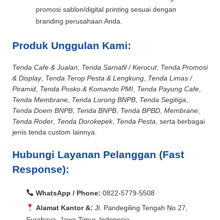
promosi sablon/digital printing sesuai dengan
branding perusahaan Anda.
Produk Unggulan Kami:
Tenda Cafe & Jualan
,
Tenda Sarnafil / Kerucut
,
Tenda Promosi
& Display
,
Tenda Terop Pesta & Lengkung
,
Tenda Limas /
Piramid
,
Tenda Posko & Komando PMI
,
Tenda Payung Cafe
,
Tenda Membrane
,
Tenda Lorong BNPB
,
Tenda Segitiga
,
Tenda Doem BNPB
,
Tenda BNPB
,
Tenda BPBD
,
Membrane
,
Tenda Roder
,
Tenda Dorokepek
,
Tenda Pesta
, serta berbagai
jenis tenda custom lainnya.
Hubungi Layanan Pelanggan (Fast
Response):
WhatsApp / Phone:
0822-5779-5508
Alamat Kantor &:
Jl. Pandegiling Tengah No 27,
Surabaya, Jawa Timur, Indonesia