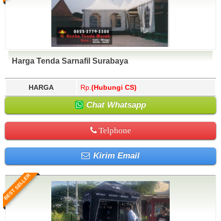
Harga Tenda Sarnafil Surabaya
HARGA
Rp.
(Hubungi CS)
Chat Whatsapp
Telphone
Kirim Email
BEST SELLER