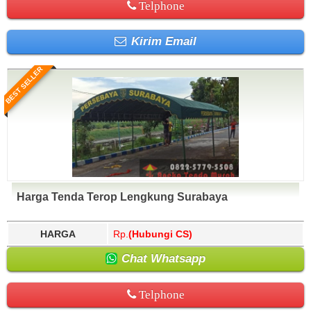
Telphone
Kirim Email
BEST SELLER
Harga Tenda Terop Lengkung Surabaya
HARGA
Rp.
(Hubungi CS)
Chat Whatsapp
Telphone