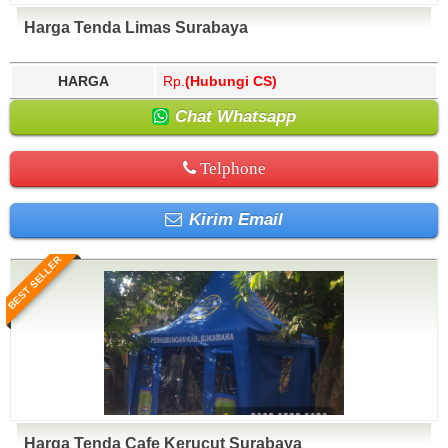
Harga Tenda Limas Surabaya
HARGA
Rp.
(Hubungi CS)
Chat Whatsapp
Telphone
Kirim Email
BEST SELLER
Harga Tenda Cafe Kerucut Surabaya