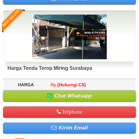
BEST SELLER
Harga Tenda Terop Miring Surabaya
HARGA
Rp.
(Hubungi CS)
Chat Whatsapp
Telphone
Kirim Email