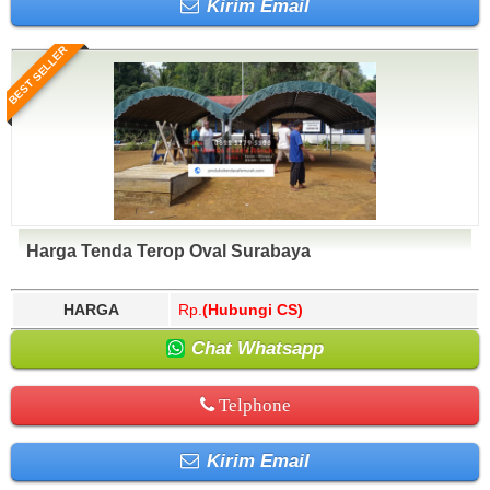
Kirim Email
BEST SELLER
Harga Tenda Terop Oval Surabaya
HARGA
Rp.
(Hubungi CS)
Chat Whatsapp
Telphone
Kirim Email