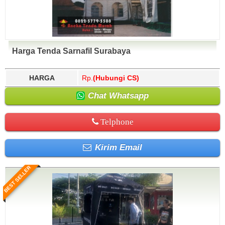
Harga Tenda Sarnafil Surabaya
HARGA
Rp.
(Hubungi CS)
Chat Whatsapp
Telphone
Kirim Email
BEST SELLER