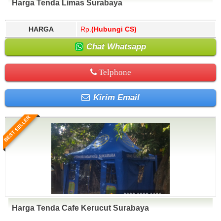
Harga Tenda Limas Surabaya
HARGA
Rp.
(Hubungi CS)
Chat Whatsapp
Telphone
Kirim Email
BEST SELLER
Harga Tenda Cafe Kerucut Surabaya