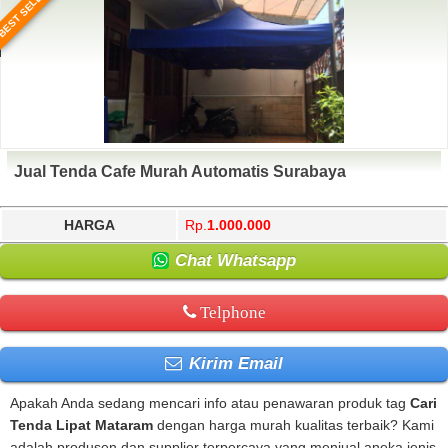
BEST SELLER
Jual Tenda Cafe Murah Automatis Surabaya
HARGA
Rp.
1.000.000
Chat Whatsapp
Telphone
Kirim Email
Apakah Anda sedang mencari info atau penawaran produk tag
Cari
Tenda Lipat Mataram
dengan harga murah kualitas terbaik? Kami
adalah produsen dan supplier terpercaya yang menjual aneka jenis