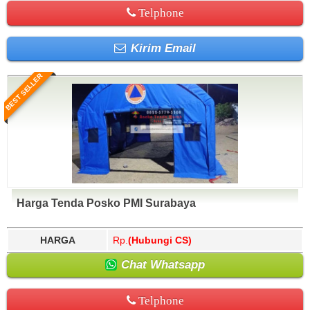
Telphone
Kirim Email
BEST SELLER
Harga Tenda Posko PMI Surabaya
HARGA
Rp.
(Hubungi CS)
Chat Whatsapp
Telphone