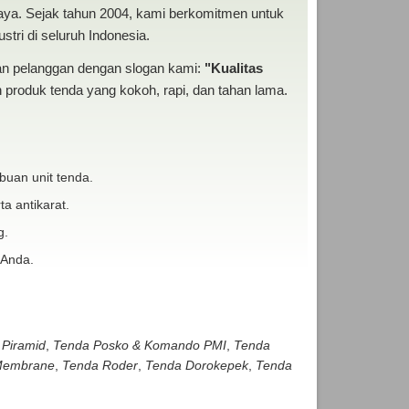
baya. Sejak tahun 2004, kami berkomitmen untuk
tri di seluruh Indonesia.
san pelanggan dengan slogan kami:
"Kualitas
produk tenda yang kokoh, rapi, dan tahan lama.
buan unit tenda.
ta antikarat.
g.
 Anda.
 Piramid
,
Tenda Posko & Komando PMI
,
Tenda
embrane
,
Tenda Roder
,
Tenda Dorokepek
,
Tenda