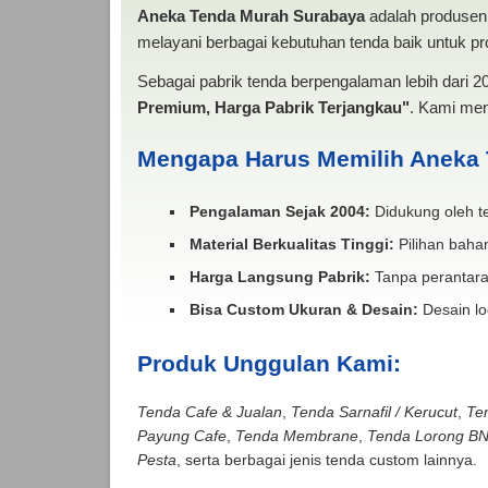
Aneka Tenda Murah Surabaya
adalah produsen 
melayani berbagai kebutuhan tenda baik untuk pro
Sebagai pabrik tenda berpengalaman lebih dari 
Premium, Harga Pabrik Terjangkau"
. Kami men
Mengapa Harus Memilih Aneka
Pengalaman Sejak 2004:
Didukung oleh te
Material Berkualitas Tinggi:
Pilihan bahan
Harga Langsung Pabrik:
Tanpa perantara
Bisa Custom Ukuran & Desain:
Desain lo
Produk Unggulan Kami:
Tenda Cafe & Jualan
,
Tenda Sarnafil / Kerucut
,
Te
Payung Cafe
,
Tenda Membrane
,
Tenda Lorong B
Pesta
, serta berbagai jenis tenda custom lainnya.