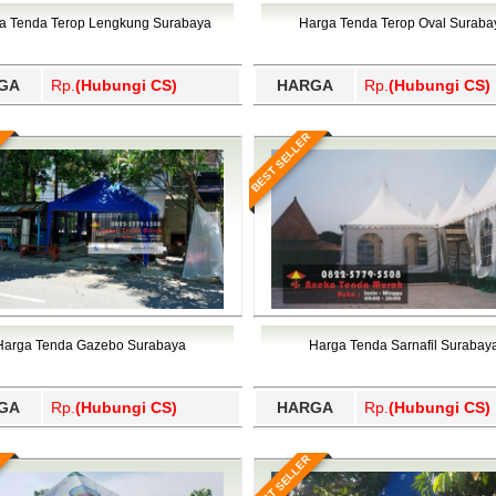
Wajo, Wakatobi, Waropen, Way Kanan, Wonogiri, Wonosobo, Y
a Tenda Terop Lengkung Surabaya
Harga Tenda Terop Oval Suraba
GA
Rp.
(Hubungi CS)
HARGA
Rp.
(Hubungi CS)
BEST SELLER
Harga Tenda Gazebo Surabaya
Harga Tenda Sarnafil Surabay
GA
Rp.
(Hubungi CS)
HARGA
Rp.
(Hubungi CS)
BEST SELLER