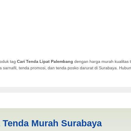
roduk tag
Cari Tenda Lipat Palembang
dengan harga murah kualitas t
da sarnafil, tenda promosi, dan tenda posko darurat di Surabaya. Hub
lembang | PRODUKSI ANEKA T
a Tenda Murah Surabaya