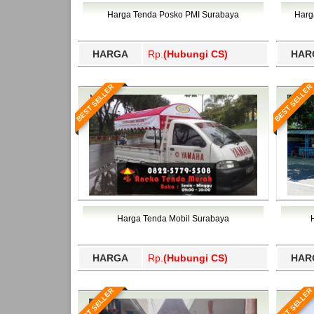
Bawang Barat, Tulangbawang, Tulungagung, 
Harga Tenda Posko PMI Surabaya
Harg
HARGA
Rp.
(Hubungi CS)
HAR
BEST SELLER
BEST SELLER
Harga Tenda Mobil Surabaya
HARGA
Rp.
(Hubungi CS)
HAR
BEST SELLER
BEST SELLER