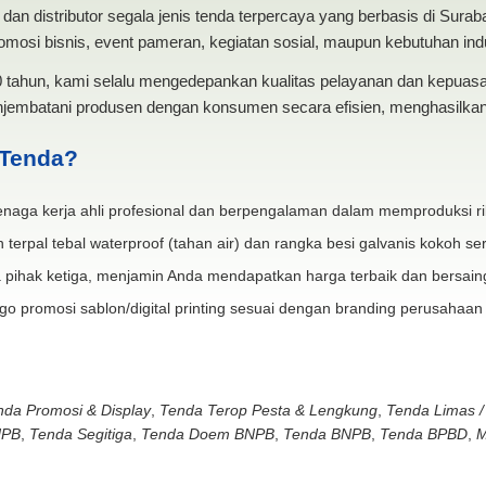
dan distributor segala jenis tenda terpercaya yang berbasis di Sura
mosi bisnis, event pameran, kegiatan sosial, maupun kebutuhan indus
20 tahun, kami selalu mengedepankan kualitas pelayanan dan kepua
jembatani produsen dengan konsumen secara efisien, menghasilkan 
 Tenda?
naga kerja ahli profesional dan berpengalaman dalam memproduksi ri
 terpal tebal waterproof (tahan air) dan rangka besi galvanis kokoh ser
 pihak ketiga, menjamin Anda mendapatkan harga terbaik dan bersain
go promosi sablon/digital printing sesuai dengan branding perusahaan
nda Promosi & Display
,
Tenda Terop Pesta & Lengkung
,
Tenda Limas /
NPB
,
Tenda Segitiga
,
Tenda Doem BNPB
,
Tenda BNPB
,
Tenda BPBD
,
M