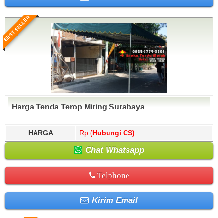
BEST SELLER
Harga Tenda Terop Miring Surabaya
HARGA
Rp.
(Hubungi CS)
Chat Whatsapp
Telphone
Kirim Email