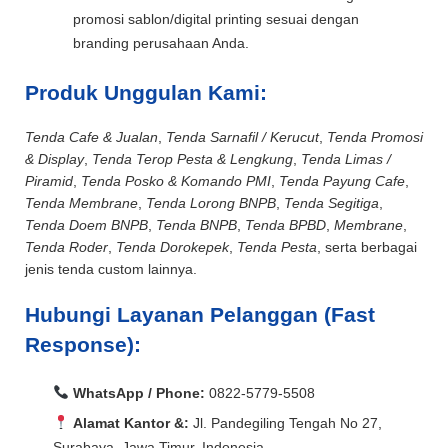
promosi sablon/digital printing sesuai dengan
branding perusahaan Anda.
Produk Unggulan Kami:
Tenda Cafe & Jualan
,
Tenda Sarnafil / Kerucut
,
Tenda Promosi
& Display
,
Tenda Terop Pesta & Lengkung
,
Tenda Limas /
Piramid
,
Tenda Posko & Komando PMI
,
Tenda Payung Cafe
,
Tenda Membrane
,
Tenda Lorong BNPB
,
Tenda Segitiga
,
Tenda Doem BNPB
,
Tenda BNPB
,
Tenda BPBD
,
Membrane
,
Tenda Roder
,
Tenda Dorokepek
,
Tenda Pesta
, serta berbagai
jenis tenda custom lainnya.
Hubungi Layanan Pelanggan (Fast
Response):
WhatsApp / Phone:
0822-5779-5508
Alamat Kantor &:
Jl. Pandegiling Tengah No 27,
Surabaya, Jawa Timur, Indonesia