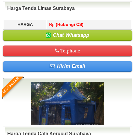
Harga Tenda Limas Surabaya
HARGA
Rp.
(Hubungi CS)
Chat Whatsapp
Telphone
Kirim Email
BEST SELLER
Harga Tenda Cafe Kerucut Surabaya