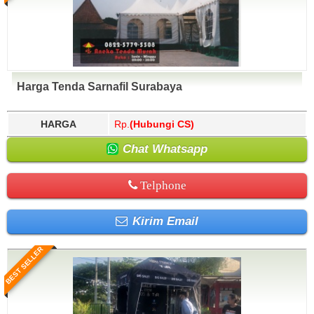
Harga Tenda Sarnafil Surabaya
HARGA
Rp.
(Hubungi CS)
Chat Whatsapp
Telphone
Kirim Email
BEST SELLER