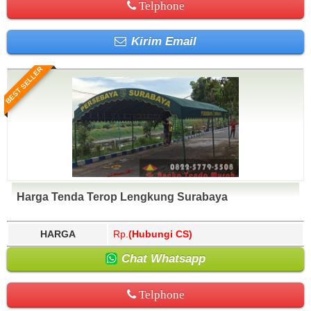
Telphone
Kirim Email
BEST SELLER
Harga Tenda Terop Lengkung Surabaya
HARGA
Rp.
(Hubungi CS)
Chat Whatsapp
Telphone