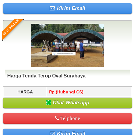
Kirim Email
BEST SELLER
Harga Tenda Terop Oval Surabaya
HARGA
Rp.
(Hubungi CS)
Chat Whatsapp
Telphone
Kirim Email