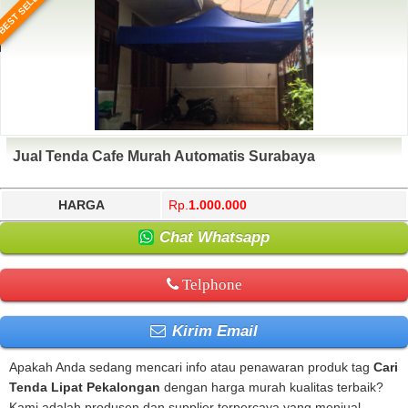
BEST SELLER
Jual Tenda Cafe Murah Automatis Surabaya
HARGA
Rp.
1.000.000
Chat Whatsapp
Telphone
Kirim Email
Apakah Anda sedang mencari info atau penawaran produk tag
Cari
Tenda Lipat Pekalongan
dengan harga murah kualitas terbaik?
Kami adalah produsen dan supplier terpercaya yang menjual