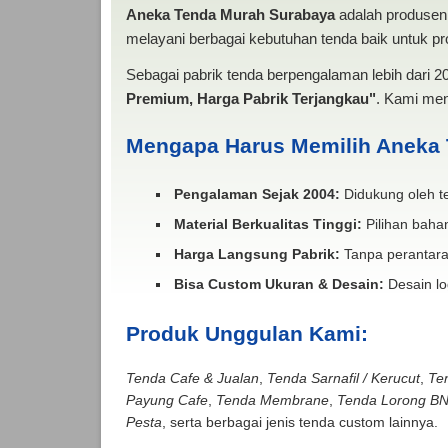
Aneka Tenda Murah Surabaya
adalah produsen 
melayani berbagai kebutuhan tenda baik untuk pro
Sebagai pabrik tenda berpengalaman lebih dari 
Premium, Harga Pabrik Terjangkau"
. Kami men
Mengapa Harus Memilih Aneka
Pengalaman Sejak 2004:
Didukung oleh te
Material Berkualitas Tinggi:
Pilihan bahan
Harga Langsung Pabrik:
Tanpa perantara
Bisa Custom Ukuran & Desain:
Desain lo
Produk Unggulan Kami:
Tenda Cafe & Jualan
,
Tenda Sarnafil / Kerucut
,
Te
Payung Cafe
,
Tenda Membrane
,
Tenda Lorong B
Pesta
, serta berbagai jenis tenda custom lainnya.