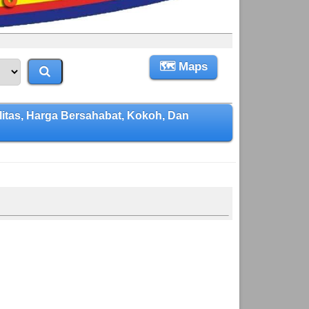
🗺 Maps
tas, Harga Bersahabat, Kokoh, Dan