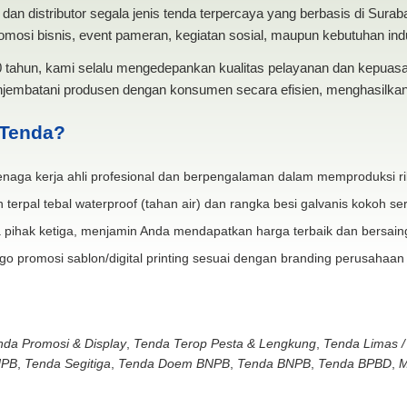
dan distributor segala jenis tenda terpercaya yang berbasis di Sura
mosi bisnis, event pameran, kegiatan sosial, maupun kebutuhan indus
20 tahun, kami selalu mengedepankan kualitas pelayanan dan kepua
jembatani produsen dengan konsumen secara efisien, menghasilkan 
 Tenda?
naga kerja ahli profesional dan berpengalaman dalam memproduksi ri
 terpal tebal waterproof (tahan air) dan rangka besi galvanis kokoh ser
 pihak ketiga, menjamin Anda mendapatkan harga terbaik dan bersain
go promosi sablon/digital printing sesuai dengan branding perusahaan
nda Promosi & Display
,
Tenda Terop Pesta & Lengkung
,
Tenda Limas /
NPB
,
Tenda Segitiga
,
Tenda Doem BNPB
,
Tenda BNPB
,
Tenda BPBD
,
M