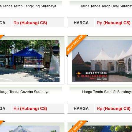
Wajo, Wakatobi, Waropen, Way Kanan, Wonogiri, Wonosobo, Y
a Tenda Terop Lengkung Surabaya
Harga Tenda Terop Oval Suraba
GA
Rp.
(Hubungi CS)
HARGA
Rp.
(Hubungi CS)
BEST SELLER
Harga Tenda Gazebo Surabaya
Harga Tenda Sarnafil Surabay
GA
Rp.
(Hubungi CS)
HARGA
Rp.
(Hubungi CS)
BEST SELLER