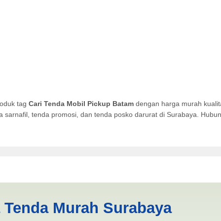
roduk tag
Cari Tenda Mobil Pickup Batam
dengan harga murah kualita
da sarnafil, tenda promosi, dan tenda posko darurat di Surabaya. Hub
ckup Batam | PRODUKSI ANEK
a Tenda Murah Surabaya