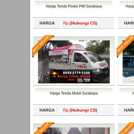
Bawang Barat, Tulangbawang, Tulungagung, 
Harga Tenda Posko PMI Surabaya
Harg
HARGA
Rp.
(Hubungi CS)
HAR
BEST SELLER
BEST SELLER
Harga Tenda Mobil Surabaya
HARGA
Rp.
(Hubungi CS)
HAR
BEST SELLER
BEST SELLER