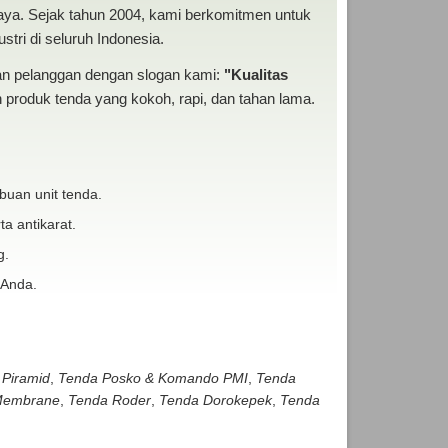
baya. Sejak tahun 2004, kami berkomitmen untuk
tri di seluruh Indonesia.
san pelanggan dengan slogan kami:
"Kualitas
produk tenda yang kokoh, rapi, dan tahan lama.
buan unit tenda.
ta antikarat.
g.
 Anda.
 Piramid
,
Tenda Posko & Komando PMI
,
Tenda
embrane
,
Tenda Roder
,
Tenda Dorokepek
,
Tenda